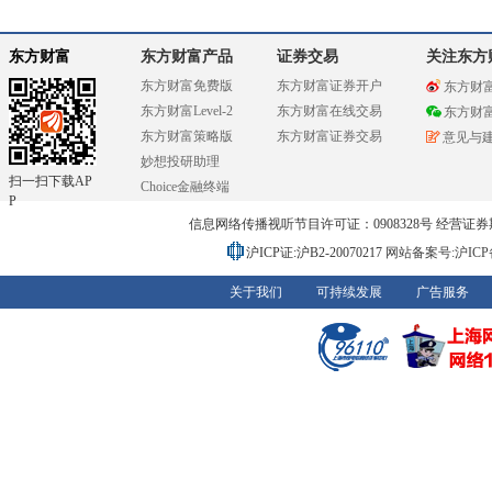
东方财富
东方财富产品
证券交易
关注东方
东方财富免费版
东方财富证券开户
东方财
东方财富Level-2
东方财富在线交易
东方财
东方财富策略版
东方财富证券交易
意见与
妙想投研助理
扫一扫下载AP
Choice金融终端
P
信息网络传播视听节目许可证：0908328号 经营证券期货业务
沪ICP证:沪B2-20070217
网站备案号:沪ICP备0
关于我们
可持续发展
广告服务