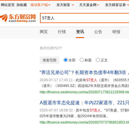
网站首页
加收藏
移动客户端
东方财富
天天基金网
东方财富证券
网页
行情
资讯
公告
研报
相关结果约
2
个
搜索范围
全部
标题
正文
“养活兄弟公司”？长期资本负债率4年翻3倍
2026-07-17 17:45:11
-
此前有
ST贵人
（退市）（60355
（退市）（300495.SZ）因连续2年关联交易并资金占
http://finance.eastmoney.com/a/202607173811129369.ht
A股退市常态化提速：年内22家退市、221
2026-07-07 18:08:32
-
其中包含
ST贵人
、*ST美盛、ST
025年退市数量为29家，较2024年有所回落。
http://finance.eastmoney.com/a/202607073796851853.h