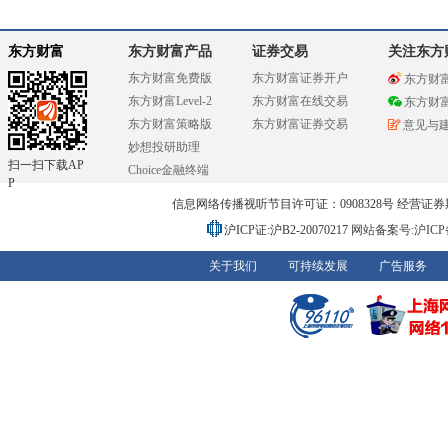
东方财富
东方财富产品
证券交易
关注东方
东方财富免费版
东方财富证券开户
东方财
东方财富Level-2
东方财富在线交易
东方财
东方财富策略版
东方财富证券交易
意见与
妙想投研助理
扫一扫下载AP
Choice金融终端
P
信息网络传播视听节目许可证：0908328号 经营证券期货业务
沪ICP证:沪B2-20070217
网站备案号:沪ICP备0
关于我们
可持续发展
广告服务