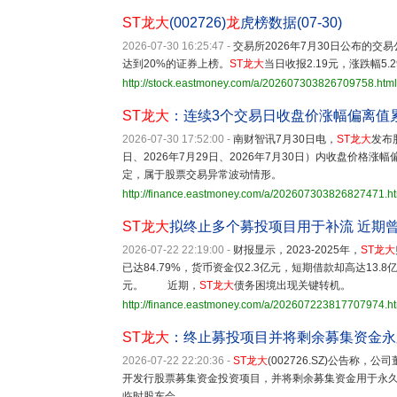
ST龙大
(002726)
龙
虎榜数据(07-30)
2026-07-30 16:25:47
-
交易所2026年7月30日公布的交
达到20%的证券上榜。
ST龙大
当日收报2.19元，涨跌幅5.2
http://stock.eastmoney.com/a/202607303826709758.html
ST龙大
：连续3个交易日收盘价涨幅偏离值累
2026-07-30 17:52:00
-
南财智讯7月30日电，
ST龙大
发布
日、2026年7月29日、2026年7月30日）内收盘价格
定，属于股票交易异常波动情形。
http://finance.eastmoney.com/a/202607303826827471.h
ST龙大
拟终止多个募投项目用于补流 近期
2026-07-22 22:19:00
-
财报显示，2023-2025年，
ST龙大
已达84.79%，货币资金仅2.3亿元，短期借款却高达13.
元。 近期，
ST龙大
债务困境出现关键转机。
http://finance.eastmoney.com/a/202607223817707974.h
ST龙大
：终止募投项目并将剩余募集资金永
2026-07-22 22:20:36
-
ST龙大
(002726.SZ)公告称
开发行股票募集资金投资项目，并将剩余募集资金用于永久补
临时股东会。