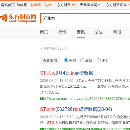
网站首页
加收藏
移动客户端
东方财富
天天基金网
东方财富证券
网页
行情
资讯
公告
研报
相关结果约
338
个
搜索范围
全部
标题
正文
ST龙大
8月4日
龙
虎榜数据
2026-08-04 17:20:00
-
ST龙大
今日下跌6.33%，全天换手
部席位合计净卖出157.12万元。 深交所公开信息显示
157.12万元。
http://finance.eastmoney.com/a/202608043831267814.h
ST龙大
(002726)
龙
虎榜数据(08-04)
2026-08-04 16:27:52
-
交易所2026年8月4日公布的交易
榜。
ST龙大
当日收报2.07元，涨跌幅-6.33%，偏离值-9.0
http://stock.eastmoney.com/a/202608043831205695.html