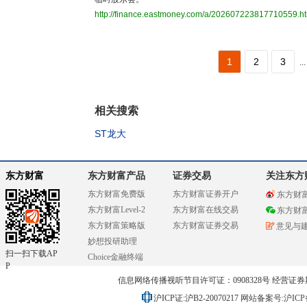
http://finance.eastmoney.com/a/202607223817710559.h
1
2
3
...
相关搜索
ST龙大
东方财富
东方财富产品
证券交易
关注东方
东方财富免费版
东方财富证券开户
东方财
东方财富Level-2
东方财富在线交易
东方财
东方财富策略版
东方财富证券交易
意见与
妙想投研助理
扫一扫下载AP
Choice金融终端
P
信息网络传播视听节目许可证：0908328号 经营证券期货业务
沪ICP证:沪B2-20070217
网站备案号:沪ICP备0