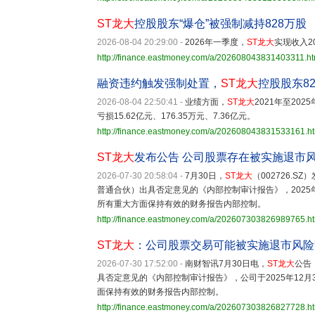
ST龙大
控股股东“爆仓”被强制减持828万股
2026-08-04 20:29:00
-
2026年一季度，
ST龙大
实现收入2
http://finance.eastmoney.com/a/202608043831403311.ht
融资违约触发强制处置，
ST龙大
控股股东8
2026-08-04 22:50:41
-
业绩方面，
ST龙大
2021年至20
亏损15.62亿元、176.35万元、7.36亿元。
http://finance.eastmoney.com/a/202608043831533161.h
ST龙大
发布公告 公司股票存在被实施退市
2026-07-30 20:58:04
-
7月30日，
ST龙大
（002726.
普通合伙）出具否定意见的《内部控制审计报告》，2025
所有重大方面保持有效的财务报告内部控制。
http://finance.eastmoney.com/a/202607303826989765.h
ST龙大
：公司股票交易可能被实施退市风险
2026-07-30 17:52:00
-
南财智讯7月30日电，
ST龙大
公告
具否定意见的《内部控制审计报告》，公司于2025年12
面保持有效的财务报告内部控制。
http://finance.eastmoney.com/a/202607303826827728.h