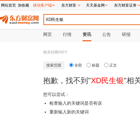
网站首页
加收藏
移动客户端
东方财富
天天基金网
东方财富证券
网页
行情
资讯
公告
研报
相关结果约
0
个
搜索范围
全部
标题
正文
抱歉，找不到"
XD民生银
"相
您可以尝试：
检查输入的关键词是否有误
重新输入新的关键词