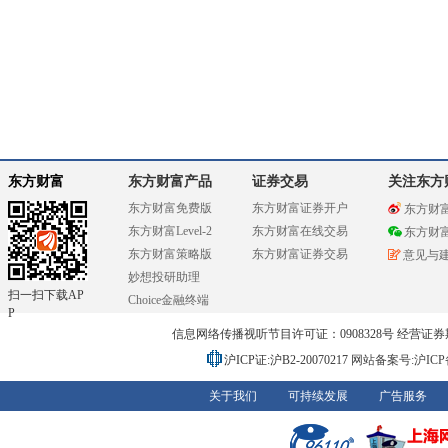
东方财富
东方财富产品
证券交易
关注东方
东方财富免费版
东方财富证券开户
东方财
东方财富Level-2
东方财富在线交易
东方财
东方财富策略版
东方财富证券交易
意见与
妙想投研助理
扫一扫下载AP
Choice金融终端
P
信息网络传播视听节目许可证：0908328号 经营证券期货业务
沪ICP证:沪B2-20070217
网站备案号:沪ICP备0
关于我们
可持续发展
广告服务