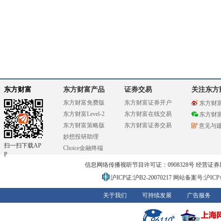
东方财富
东方财富产品
证券交易
关注东方
东方财富免费版
东方财富证券开户
东方财
东方财富Level-2
东方财富在线交易
东方财
东方财富策略版
东方财富证券交易
意见与
妙想投研助理
扫一扫下载AP
Choice金融终端
P
信息网络传播视听节目许可证：0908328号 经营证券期货业务
沪ICP证:沪B2-20070217
网站备案号:沪ICP备0
关于我们
可持续发展
广告服务