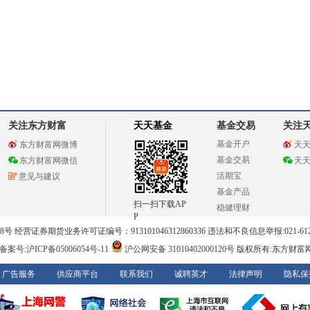
关注东方财富
天天基金
基金交易
关注
基金开户
东方财富网微博
天
基金交易
东方财富网微信
天
活期宝
意见与建议
基金产品
扫一扫下载AP
稳健理财
P
 经营证券期货业务许可证编号：913101046312860336 违法和不良信息举报:021-612
案号:沪ICP备05006054号-11
沪公网安备 31010402000120号
版权所有:东方财富
广告服务
供应商平台
联系我们
诚聘英才
法律声明
隐私保