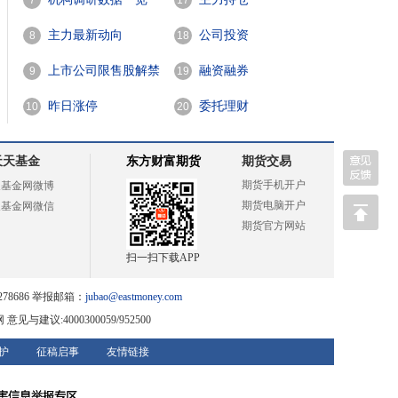
7
17
主力最新动向
公司投资
8
18
上市公司限售股解禁
融资融券
9
19
一览
昨日涨停
委托理财
10
20
天天基金
东方财富期货
期货交易
期货手机开户
天基金网微博
期货电脑开户
天基金网微信
期货官方网站
扫一扫下载APP
78686 举报邮箱：
jubao@eastmoney.com
网
意见与建议:4000300059/952500
护
征稿启事
友情链接