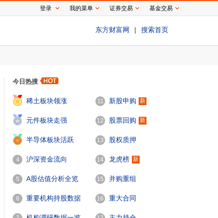
登录
我的菜单
证券交易
基金交易
东方财富网
|
搜索首页
今日热搜
1
稀土板块领涨
新股申购
新
11
2
元件板块走强
股票回购
新
12
3
半导体板块活跃
股权质押
13
沪深资金流向
龙虎榜
新
4
14
A股估值分析全览
并购重组
5
15
重要机构持股数据
重大合同
6
16
机构调研数据一览
主力持仓