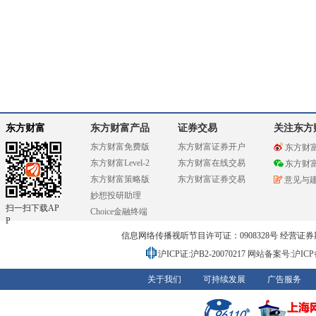
东方财富
东方财富产品
证券交易
关注东方
东方财富免费版
东方财富证券开户
东方财
东方财富Level-2
东方财富在线交易
东方财
东方财富策略版
东方财富证券交易
意见与
妙想投研助理
扫一扫下载AP
Choice金融终端
P
信息网络传播视听节目许可证：0908328号 经营证券期货业务
沪ICP证:沪B2-20070217
网站备案号:沪ICP备0
关于我们
可持续发展
广告服务