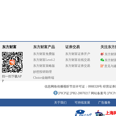
东方财富
东方财富产品
证券交易
关注东方
东方财富免费版
东方财富证券开户
东方财
东方财富Level-2
东方财富在线交易
东方财
东方财富策略版
东方财富证券交易
意见与
妙想投研助理
扫一扫下载AP
Choice金融终端
P
信息网络传播视听节目许可证：0908328号 经营证券期货业务
沪ICP证:沪B2-20070217
网站备案号:沪ICP备0
关于我们
可持续发展
广告服务