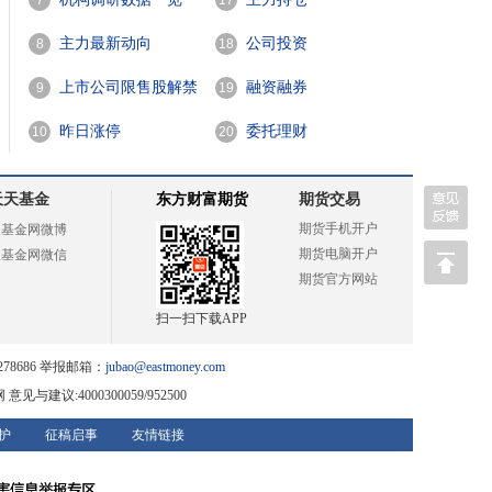
7
17
主力最新动向
公司投资
8
18
上市公司限售股解禁
融资融券
9
19
一览
昨日涨停
委托理财
10
20
天天基金
东方财富期货
期货交易
期货手机开户
天基金网微博
期货电脑开户
天基金网微信
期货官方网站
扫一扫下载APP
78686 举报邮箱：
jubao@eastmoney.com
网
意见与建议:4000300059/952500
护
征稿启事
友情链接