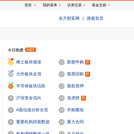
登录
我的菜单
证券交易
基金交易
东方财富网
|
搜索首页
今日热搜
1
稀土板块领涨
新股申购
新
11
2
元件板块走强
股票回购
新
12
3
半导体板块活跃
股权质押
13
沪深资金流向
龙虎榜
新
4
14
A股估值分析全览
并购重组
5
15
重要机构持股数据
重大合同
6
16
机构调研数据一览
主力持仓