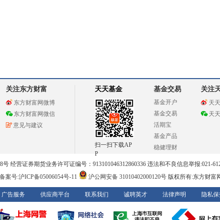
关注东方财富
天天基金
基金交易
关注
基金开户
东方财富网微博
天
基金交易
东方财富网微信
天
活期宝
意见与建议
基金产品
扫一扫下载AP
稳健理财
P
 经营证券期货业务许可证编号：913101046312860336 违法和不良信息举报:021-612
案号:沪ICP备05006054号-11
沪公网安备 31010402000120号
版权所有:东方财富
广告服务
供应商平台
联系我们
诚聘英才
法律声明
隐私保