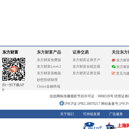
东方财富
东方财富产品
证券交易
关注东方
东方财富免费版
东方财富证券开户
东方财
东方财富Level-2
东方财富在线交易
东方财
东方财富策略版
东方财富证券交易
意见与
妙想投研助理
扫一扫下载AP
Choice金融终端
P
信息网络传播视听节目许可证：0908328号 经营证券期货业务
沪ICP证:沪B2-20070217
网站备案号:沪ICP备0
关于我们
可持续发展
广告服务