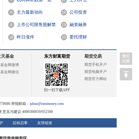
7
17
主力最新动向
公司投资
8
18
上市公司限售股解禁
融资融券
9
19
一览
昨日涨停
委托理财
10
20
天天基金
东方财富期货
期货交易
期货手机开户
天基金网微博
期货电脑开户
天基金网微信
期货官方网站
扫一扫下载APP
78686 举报邮箱：
jubao@eastmoney.com
网
意见与建议:4000300059/952500
护
征稿启事
友情链接