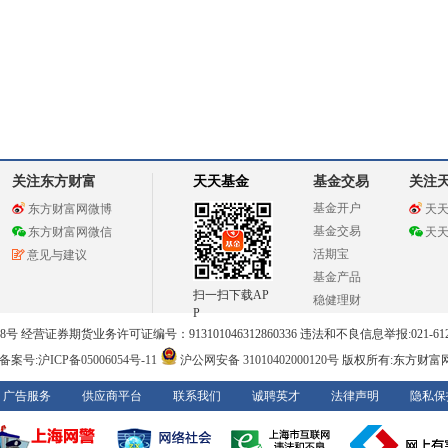
关注东方财富
天天基金
基金交易
关注
基金开户
东方财富网微博
天
基金交易
东方财富网微信
天
活期宝
意见与建议
基金产品
扫一扫下载AP
稳健理财
P
 经营证券期货业务许可证编号：913101046312860336 违法和不良信息举报:021-612
案号:沪ICP备05006054号-11
沪公网安备 31010402000120号
版权所有:东方财富
广告服务
供应商平台
联系我们
诚聘英才
法律声明
隐私保