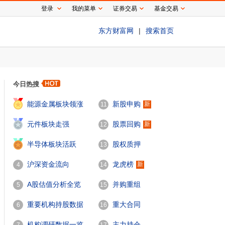
登录
我的菜单
证券交易
基金交易
东方财富网
|
搜索首页
今日热搜
1
能源金属板块领涨
新股申购
新
11
2
元件板块走强
股票回购
新
12
3
半导体板块活跃
股权质押
13
沪深资金流向
龙虎榜
新
4
14
A股估值分析全览
并购重组
5
15
重要机构持股数据
重大合同
6
16
机构调研数据一览
主力持仓