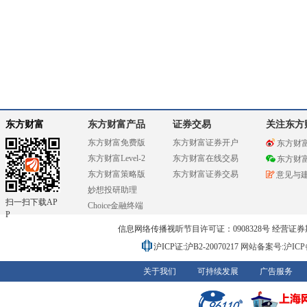
东方财富
东方财富产品
证券交易
关注东方
东方财富免费版
东方财富证券开户
东方财
东方财富Level-2
东方财富在线交易
东方财
东方财富策略版
东方财富证券交易
意见与
妙想投研助理
扫一扫下载AP
Choice金融终端
P
信息网络传播视听节目许可证：0908328号 经营证券期货业务
沪ICP证:沪B2-20070217
网站备案号:沪ICP备0
关于我们
可持续发展
广告服务