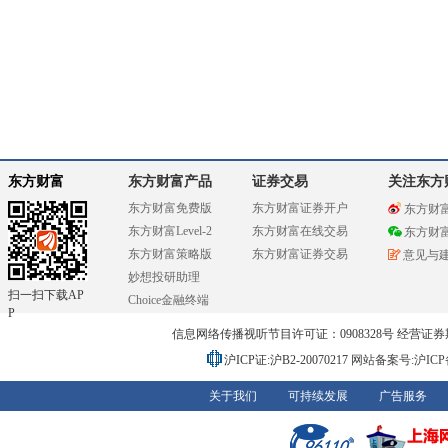
东方财富
东方财富产品
证券交易
关注东方
东方财富免费版
东方财富证券开户
东方财
东方财富Level-2
东方财富在线交易
东方财
东方财富策略版
东方财富证券交易
意见与
妙想投研助理
扫一扫下载AP
Choice金融终端
P
信息网络传播视听节目许可证：0908328号 经营证券期货业务
沪ICP证:沪B2-20070217
网站备案号:沪ICP备0
关于我们
可持续发展
广告服务