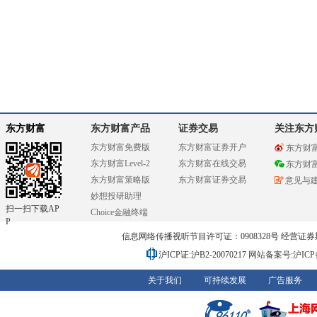
东方财富
东方财富产品
证券交易
关注东方
东方财富免费版
东方财富证券开户
东方财
东方财富Level-2
东方财富在线交易
东方财
东方财富策略版
东方财富证券交易
意见与
妙想投研助理
扫一扫下载AP
Choice金融终端
P
信息网络传播视听节目许可证：0908328号 经营证券期货业务
沪ICP证:沪B2-20070217
网站备案号:沪ICP备0
关于我们
可持续发展
广告服务