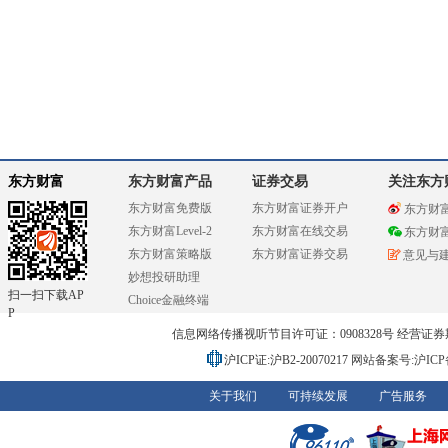
东方财富
东方财富产品
证券交易
关注东方
东方财富免费版
东方财富证券开户
东方财
东方财富Level-2
东方财富在线交易
东方财
东方财富策略版
东方财富证券交易
意见与
妙想投研助理
扫一扫下载AP
Choice金融终端
P
信息网络传播视听节目许可证：0908328号 经营证券期货业务
沪ICP证:沪B2-20070217
网站备案号:沪ICP备0
关于我们
可持续发展
广告服务