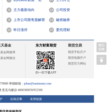
7
17
主力最新动向
公司投资
8
18
上市公司限售股解禁
融资融券
9
19
一览
昨日涨停
委托理财
10
20
天天基金
东方财富期货
期货交易
期货手机开户
天基金网微博
期货电脑开户
天基金网微信
期货官方网站
扫一扫下载APP
78686 举报邮箱：
jubao@eastmoney.com
网
意见与建议:4000300059/952500
护
征稿启事
友情链接