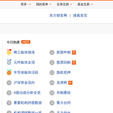
登录
我的菜单
证券交易
基金交易
东方财富网
|
搜索首页
今日热搜
1
稀土板块领涨
新股申购
新
11
2
元件板块走强
股票回购
新
12
3
半导体板块活跃
股权质押
13
沪深资金流向
龙虎榜
新
4
14
A股估值分析全览
并购重组
5
15
重要机构持股数据
重大合同
6
16
机构调研数据一览
主力持仓