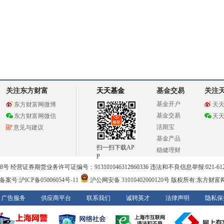
关注东方财富
天天基金
基金交易
关注
基金开户
东方财富网微博
天
基金交易
东方财富网微信
天
活期宝
意见与建议
基金产品
扫一扫下载AP
稳健理财
P
 经营证券期货业务许可证编号：913101046312860336 违法和不良信息举报:021-612
案号:沪ICP备05006054号-11
沪公网安备 31010402000120号
版权所有:东方财富
广告服务
供应商平台
联系我们
诚聘英才
法律声明
隐私保