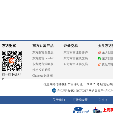
东方财富
东方财富产品
证券交易
关注东方
东方财富免费版
东方财富证券开户
东方财
东方财富Level-2
东方财富在线交易
东方财
东方财富策略版
东方财富证券交易
意见与
妙想投研助理
扫一扫下载AP
Choice金融终端
P
信息网络传播视听节目许可证：0908328号 经营证券期货业务
沪ICP证:沪B2-20070217
网站备案号:沪ICP备0
关于我们
可持续发展
广告服务