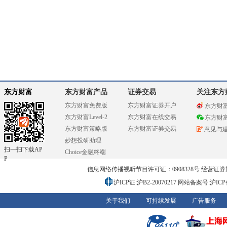
东方财富
东方财富产品
证券交易
关注东方
东方财富免费版
东方财富证券开户
东方财
东方财富Level-2
东方财富在线交易
东方财
东方财富策略版
东方财富证券交易
意见与
妙想投研助理
扫一扫下载AP
Choice金融终端
P
信息网络传播视听节目许可证：0908328号 经营证券期货业务
沪ICP证:沪B2-20070217
网站备案号:沪ICP备0
关于我们
可持续发展
广告服务