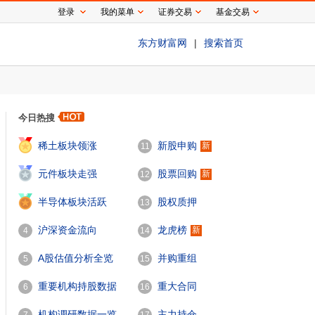
登录
我的菜单
证券交易
基金交易
东方财富网
|
搜索首页
今日热搜
1
稀土板块领涨
新股申购
新
11
2
元件板块走强
股票回购
新
12
3
半导体板块活跃
股权质押
13
沪深资金流向
龙虎榜
新
4
14
A股估值分析全览
并购重组
5
15
重要机构持股数据
重大合同
6
16
机构调研数据一览
主力持仓