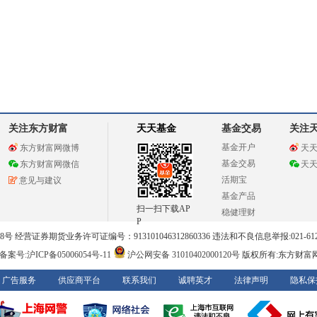
关注东方财富
天天基金
基金交易
关注
基金开户
东方财富网微博
天
基金交易
东方财富网微信
天
活期宝
意见与建议
基金产品
扫一扫下载AP
稳健理财
P
 经营证券期货业务许可证编号：913101046312860336 违法和不良信息举报:021-612
案号:沪ICP备05006054号-11
沪公网安备 31010402000120号
版权所有:东方财富
广告服务
供应商平台
联系我们
诚聘英才
法律声明
隐私保