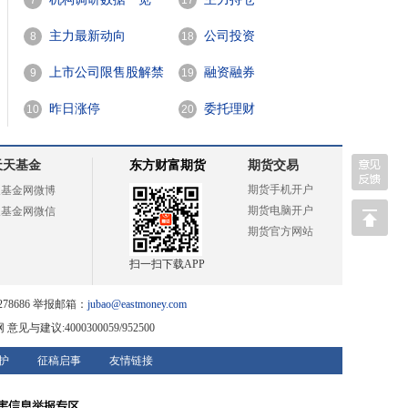
7
17
主力最新动向
公司投资
8
18
上市公司限售股解禁
融资融券
9
19
一览
昨日涨停
委托理财
10
20
天天基金
东方财富期货
期货交易
期货手机开户
天基金网微博
期货电脑开户
天基金网微信
期货官方网站
扫一扫下载APP
78686 举报邮箱：
jubao@eastmoney.com
网
意见与建议:4000300059/952500
护
征稿启事
友情链接