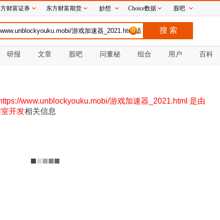
东方财富证券
东方财富期货
妙想
Choice数据
股吧
0
研报
文章
股吧
问董秘
组合
用户
百科
s://www.unblockyouku.mobi/游戏加速器_2021.html 是由
作室开发
相关信息