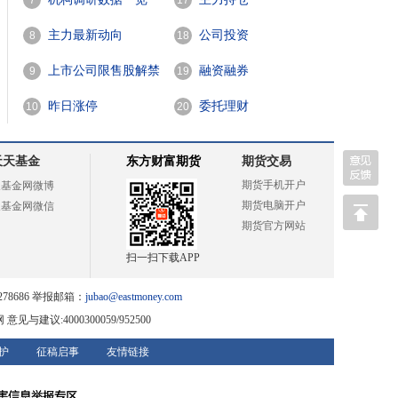
7
17
主力最新动向
公司投资
8
18
上市公司限售股解禁
融资融券
9
19
一览
昨日涨停
委托理财
10
20
天天基金
东方财富期货
期货交易
期货手机开户
天基金网微博
期货电脑开户
天基金网微信
期货官方网站
扫一扫下载APP
78686 举报邮箱：
jubao@eastmoney.com
网
意见与建议:4000300059/952500
护
征稿启事
友情链接