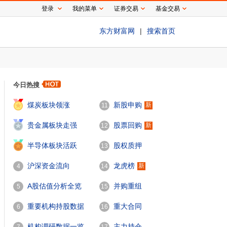
登录
我的菜单
证券交易
基金交易
东方财富网
|
搜索首页
今日热搜
1
煤炭板块领涨
新股申购
新
11
2
贵金属板块走强
股票回购
新
12
3
半导体板块活跃
股权质押
13
沪深资金流向
龙虎榜
新
4
14
A股估值分析全览
并购重组
5
15
重要机构持股数据
重大合同
6
16
机构调研数据一览
主力持仓