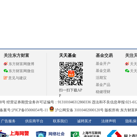
关注东方财富
天天基金
基金交易
关注
基金开户
东方财富网微博
天
基金交易
东方财富网微信
天
活期宝
意见与建议
基金产品
扫一扫下载AP
稳健理财
P
 经营证券期货业务许可证编号：913101046312860336 违法和不良信息举报:021-612
案号:沪ICP备05006054号-11
沪公网安备 31010402000120号
版权所有:东方财富
广告服务
供应商平台
联系我们
诚聘英才
法律声明
隐私保