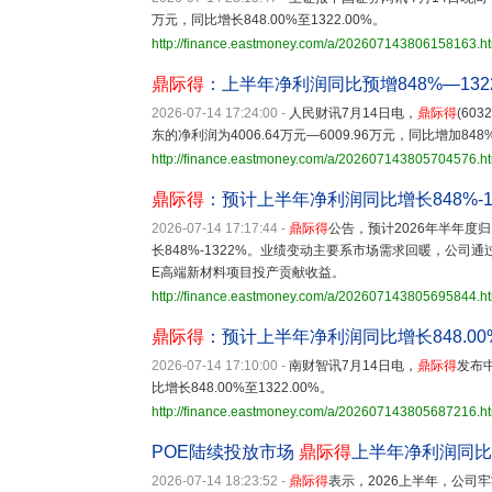
万元，同比增长848.00%至1322.00%。
http://finance.eastmoney.com/a/202607143806158163.h
鼎际得
：上半年净利润同比预增848%—132
2026-07-14 17:24:00
-
人民财讯7月14日电，
鼎际得
(60
东的净利润为4006.64万元—6009.96万元，同比增加848
http://finance.eastmoney.com/a/202607143805704576.h
鼎际得
：预计上半年净利润同比增长848%-1
2026-07-14 17:17:44
-
鼎际得
公告，预计2026年半年度归属
长848%-1322%。业绩变动主要系市场需求回暖，公
E高端新材料项目投产贡献收益。
http://finance.eastmoney.com/a/202607143805695844.h
鼎际得
：预计上半年净利润同比增长848.00%至
2026-07-14 17:10:00
-
南财智讯7月14日电，
鼎际得
发布中
比增长848.00%至1322.00%。
http://finance.eastmoney.com/a/202607143805687216.h
POE陆续投放市场
鼎际得
上半年净利润同比预
2026-07-14 18:23:52
-
鼎际得
表示，2026上半年，公