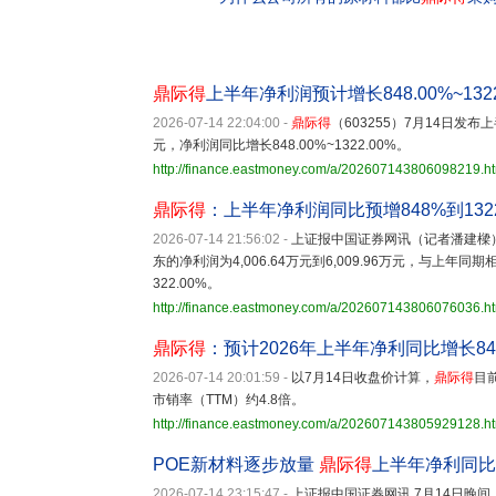
鼎际得
上半年净利润预计增长848.00%~1322
2026-07-14 22:04:00
-
鼎际得
（603255）7月14日发布
元，净利润同比增长848.00%~1322.00%。
http://finance.eastmoney.com/a/202607143806098219.h
鼎际得
：上半年净利润同比预增848%到132
2026-07-14 21:56:02
-
上证报中国证券网讯（记者潘建樑
东的净利润为4,006.64万元到6,009.96万元，与上年同期相比
322.00%。
http://finance.eastmoney.com/a/202607143806076036.h
鼎际得
：预计2026年上半年净利同比增长848
2026-07-14 20:01:59
-
以7月14日收盘价计算，
鼎际得
目前
市销率（TTM）约4.8倍。
http://finance.eastmoney.com/a/202607143805929128.h
POE新材料逐步放量
鼎际得
上半年净利同比预
2026-07-14 23:15:47
-
上证报中国证券网讯 7月14日晚间