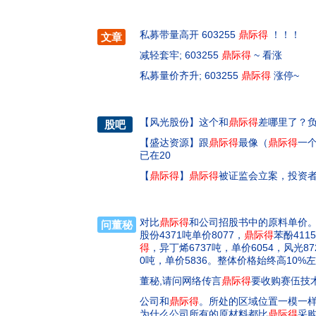
私募带量高开 603255
鼎际得
！！！
文章
减轻套牢; 603255
鼎际得
~ 看涨
私募量价齐升; 603255
鼎际得
涨停~
【
风光股份
】
这个和
鼎际得
差哪里了？
股吧
【
盛达资源
】
跟
鼎际得
最像（
鼎际得
一
已在20
【
鼎际得
】
鼎际得
被证监会立案，投资
对比
鼎际
得
和公司招股书中的原料单价。20
问董秘
股份4371吨单价8077，
鼎际
得
苯酚411
得
，异丁烯6737吨，单价6054，风光87
0吨，单价5836。整体价格始终高10
董秘,请问网络传言
鼎际
得
要收购赛伍技
公司和
鼎际
得
。所处的区域位置一模一
为什么公司所有的原材料都比
鼎际
得
采购