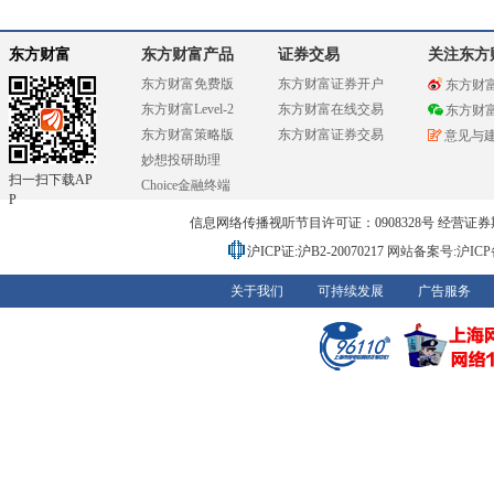
东方财富
东方财富产品
证券交易
关注东方
东方财富免费版
东方财富证券开户
东方财
东方财富Level-2
东方财富在线交易
东方财
东方财富策略版
东方财富证券交易
意见与
妙想投研助理
扫一扫下载AP
Choice金融终端
P
信息网络传播视听节目许可证：0908328号 经营证券期货业务
沪ICP证:沪B2-20070217
网站备案号:沪ICP备0
关于我们
可持续发展
广告服务