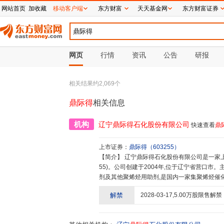
网站首页
加收藏
移动客户端
东方财富
天天基金网
东方财富证券
网页
行情
资讯
公告
研报
相关结果约
2,069
个
鼎际得
相关信息
机构
辽宁鼎际得石化股份有限公司
快速查看
鼎
上市证券：
鼎际得
（
603255
）
【简介】
辽宁鼎际得石化股份有限公司是一家上交所主板挂牌上市的股份制公司(股票简称:鼎际得,股票代码:6032
55)。公司创建于2004年,位于辽宁省营口
剂及其他聚烯烃用助剂,是国内一家集聚烯烃催
业。"十八载砥砺奋进,十八载春华秋实",现已
解禁
2028-03-17
,
5.00
万股限售解禁
市众和添加剂有限公司、辽宁鼎际得石化科技有
应用于国内大型石化企业,以及出口亚洲、非洲
的产品,完善的售后团队,同中石油、中石化、