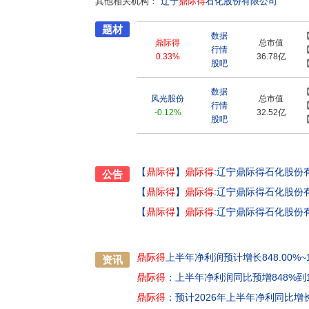
其他相关机构：
辽宁
鼎际得
石化股份有限公司
持"科学技术是生产力","产品质量是企业发展
改进、产品质量提升。公司建有省级企业技术研
题材
领先水平,取得多项知识产权并获评为辽宁省"专
数据
鼎际得
总市值
境、职业健康安全管理体系认证,实现规范化经
行情
0.33%
36.78亿
将借助资本市场的力量,进一步巩固技术领先、
股吧
品结构,为高分子材料行业提供专业化、定制化
技术创新、科技投入、客户服务、产品质量等方
数据
风光股份
总市值
业。
行情
-0.12%
32.52亿
股吧
【
鼎际得
】
鼎际得
:辽宁鼎际得石化股份
公告
【
鼎际得
】
鼎际得
:辽宁鼎际得石化股份
【
鼎际得
】
鼎际得
:辽宁鼎际得石化股份
鼎际得
上半年净利润预计增长848.00%~13
资讯
鼎际得
：上半年净利润同比预增848%到1
鼎际得
：预计2026年上半年净利同比增长8