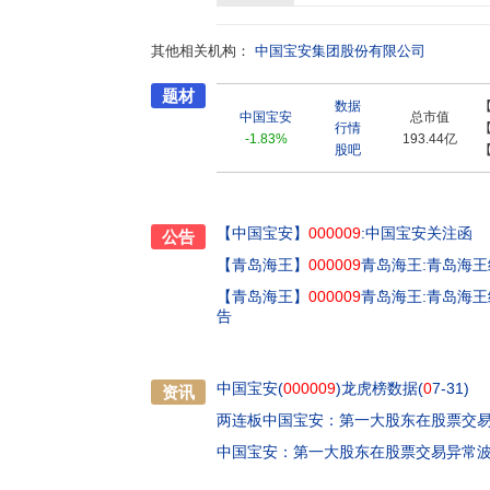
牌”百强,品牌价值达591.52亿元;在中国品牌满
中国资本市场“最佳持续投资价值奖”“最具创新力上
其他相关机构：
誉称号;“2020中国新经济企业500强”集团位列
中国宝安集团股份有限公司
合行业专利授权总量排行榜,中国宝安位居榜首
题材
排行榜”等十项第一;第八届中国商业创新大会“202
数据
国上市公司百强最佳治理奖”。
中国宝安
总市值
行情
-1.83%
193.44亿
股吧
【中国宝安】
000009
:中国宝安关注函
公告
【青岛海王】
000009
青岛海王:青岛海
【青岛海王】
000009
青岛海王:青岛海王
告
中国宝安(
000009
)龙虎榜数据(
0
7-31)
资讯
两连板中国宝安：第一大股东在股票交易
中国宝安：第一大股东在股票交易异常波