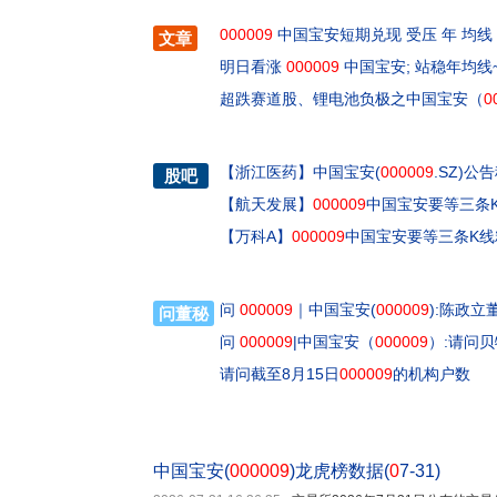
000009
中国宝安短期兑现 受压 年 均线
文章
明日看涨
000009
中国宝安; 站稳年均线
超跌赛道股、锂电池负极之中国宝安（
0
【
浙江医药
】
中国宝安(
000009
.SZ)
股吧
【
航天发展
】
000009
中国宝安要等三条
【
万科A
】
000009
中国宝安要等三条K线
问
000009
｜中国宝安(
000009
):陈政
问董秘
问
000009
|中国宝安（
000009
）:请问
请问截至8月15日
000009
的机构户数
中国宝安(
000009
)龙虎榜数据(
0
7-31)