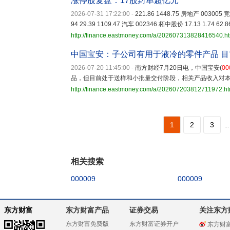
涨停股复盘：17股封单超亿元
2026-07-31 17:22:00
-
221.86 1448.75 房地产 003005 竞
94 29.39 1109.47 汽车 002346 柘中股份 17.13 1.74 62
http://finance.eastmoney.com/a/202607313828416540.h
中国宝安：子公司有用于液冷的零件产品 
2026-07-20 11:45:00
-
南方财经7月20日电，中国宝安(
00
品，但目前处于送样和小批量交付阶段，相关产品收入对
http://finance.eastmoney.com/a/202607203812711972.ht
1
2
3
...
相关搜索
000009
000009
东方财富
东方财富产品
证券交易
关注东方
东方财富免费版
东方财富证券开户
东方财