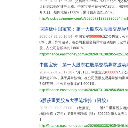
2026-07-31 16:26:35
-
交易所2026年7月31日公布的
计达到20%的证券上榜。中国宝安当日收报7.87元，涨跌幅10
月31日，期间涨幅21.08%，累计偏离值21.27%，
http://stock.eastmoney.com/a/202607313828330594.html
两连板中国宝安：第一大股东在股票交易异常
2026-07-31 20:16:54
-
中国宝安(
000009
.SZ)公告称，
0%，属于异常波动。在公司股票交易异常波动期间，公司第
股，占公司总股本的1.6001%。
http://finance.eastmoney.com/a/202607313828554251.h
中国宝安：第一大股东在股票交易异常波动期
2026-07-31 20:17:28
-
7月31日，中国宝安(
000009
.SZ
累计超20%，属于异常波动。在公司股票交易异常波动期
7.08万股，占公司总股本的1.6001%。
http://finance.eastmoney.com/a/202607313828563569.h
6股获重要股东大手笔增持（附股）
2026-08-03 09:37:00
-
（数据宝） 近5日重要股东增持
增持金额（万元） 近5日涨跌幅（%） 301269 华大九天 1 1 471
1
http://finance.eastmoney.com/a/202608033829354046.h