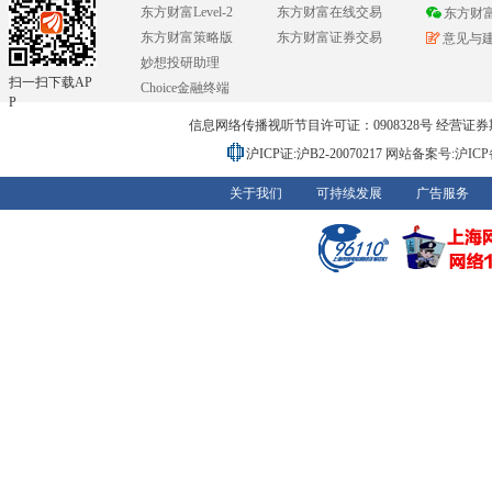
东方财富Level-2
东方财富在线交易
东方财
东方财富策略版
东方财富证券交易
意见与
妙想投研助理
扫一扫下载AP
Choice金融终端
P
信息网络传播视听节目许可证：0908328号 经营证券期货业务
沪ICP证:沪B2-20070217
网站备案号:沪ICP备0
关于我们
可持续发展
广告服务