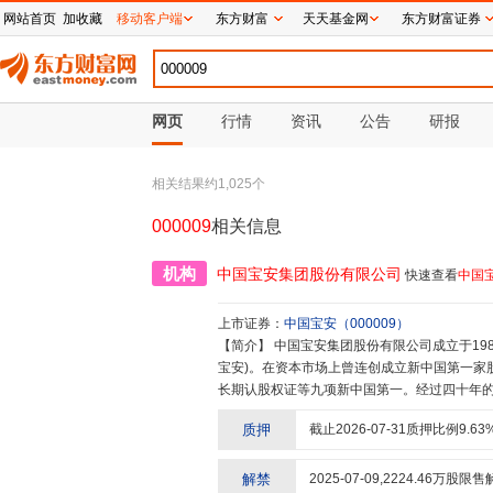
网站首页
加收藏
移动客户端
东方财富
天天基金网
东方财富证券
网页
行情
资讯
公告
研报
相关结果约
1,025
个
000009
相关信息
机构
中国宝安集团股份有限公司
快速查看
中国
上市证券：
中国宝安
（
000009
）
【简介】
中国宝安集团股份有限公司成立于1983年7月,是新中国第一批上市公司(股票代码:000009,股票简称:中国
宝安)。在资本市场上曾连创成立新中国第一家
长期认股权证等九项新中国第一。经过四十年的
集团在产业与资本经营领域均取得了非凡的业绩
质押
截止
2026-07-31
质押比例
9.63
成了以高科技产业为主导,以医药健康、城市运营开
马应龙(600993.SH)、贝特瑞(BJ835185),H
15.OC)等多家登陆资本市场公司,以及二十多
解禁
2025-07-09
,
2224.46
万股限售