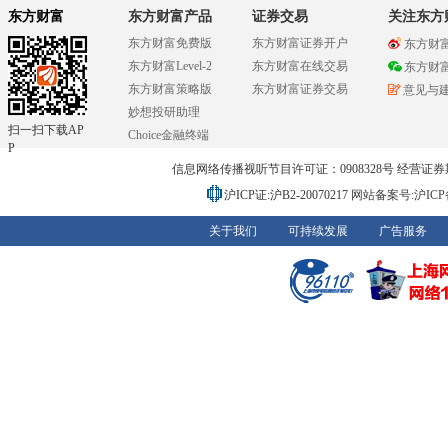
东方财富
东方财富产品
证券交易
关注东方
东方财富免费版
东方财富证券开户
东方财
东方财富Level-2
东方财富在线交易
东方财
东方财富策略版
东方财富证券交易
意见与
妙想投研助理
扫一扫下载AP
Choice金融终端
P
信息网络传播视听节目许可证：0908328号 经营证券期货业务
沪ICP证:沪B2-20070217
网站备案号:沪ICP备0
关于我们
可持续发展
广告服务