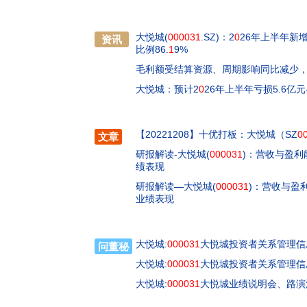
大悦城(
000031
.SZ)：2
0
26年上半年新
资讯
比例86.
1
9%
毛利额受结算资源、周期影响同比减少，
大悦城：预计2
0
26年上半年亏损5.6亿元-
【20221208】十优打板：大悦城（SZ
0
文章
研报解读-大悦城(
000031
)：营收与盈
绩表现
研报解读—大悦城(
000031
)：营收与盈
业绩表现
大悦城:
000031
大悦城投资者关系管理信息2
问董秘
大悦城:
000031
大悦城投资者关系管理信息2
大悦城:
000031
大悦城业绩说明会、路演活动