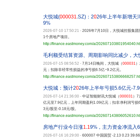
大悦城(
000031
.SZ)：2
0
26年上半年新增天
9%
2026-07-10 17:50:21
-
2026年7月10日，大悦城控股集
1个房地产项目。
http://finance.eastmoney.com/a/202607103801954040.h
毛利额受结算资源、周期影响同比减少，大悦
2026-07-15 08:56:52
-
7月14日晚间，大悦城（
000031
）
元；扣除非经常性损益的净亏损6.5亿~9.2亿元。
http://finance.eastmoney.com/a/202607153806668257.h
大悦城：预计2
0
26年上半年亏损5.6亿元-7.
2026-07-14 21:36:00
-
中证智能财讯大悦城（
000031
）7
亿元至7.9亿元，上年同期盈利1.09亿元；扣非净利润亏损6.
3元/股至-0.18元/股。
http://finance.eastmoney.com/a/202607143806052610.h
房地产行业今日涨
1
.
1
9%，主力资金净流入6
2026-07-16 16:29:00
-
600007 中国国贸 -2.13 0.23 39.66