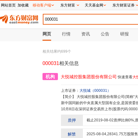
网站首页
加收藏
移动客户端
东方财富
天天基金网
东方财富证券
网页
行情
资讯
公告
研报
相关结果约
699
个
000031
相关信息
机构
大悦城控股集团股份有限公司
快速查看
大
上市证券：
大悦城
（
000031
）
【简介】
大悦城控股集团股份有限公司(简称“大悦城控股”)是中粮集团旗下的地产投资和管理平台。中粮集团是与
新中国同龄的中央直属大型国有企业,是国资委批
10月8日在深圳证券交易所上市(股票代码:0000
在香港联合交易所上市的大悦城地产(股票代码:00
质押
截止
2019-08-02
质押比例
0
%,
轮双核”的发展模式,以“开发+经营”双轮驱动,稳
造城市永续价值,追求可持续性幸福”的企业使
悦城控股持续驱动多业态立体联动,助力城市升
解禁
2025-08-04
,
28341.75
万股限售