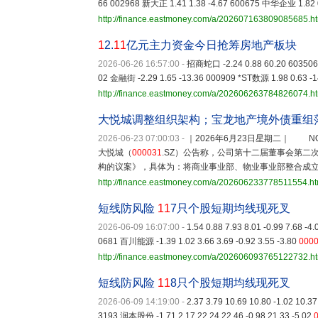
66 002968 新大正 1.41 1.38 -4.67 600675 中华企业 1.82 0
http://finance.eastmoney.com/a/202607163809085685.h
1
2.
11
亿元主力资金今日抢筹房地产板块
2026-06-26 16:57:00
-
招商蛇口 -2.24 0.88 60.20 603506 
02 金融街 -2.29 1.65 -13.36 000909 *ST数源 1.98 0.63 -
http://finance.eastmoney.com/a/202606263784826074.h
大悦城调整组织架构；宝龙地产境外债重组
2026-06-23 07:00:03
-
｜2026年6月23日星期二｜ N
大悦城（
000031
.SZ）公告称，公司第十二届董事会第二次
构的议案》，具体为：将商业事业部、物业事业部整合成
http://finance.eastmoney.com/a/202606233778511554.ht
短线防风险
11
7只个股短期均线现死叉
2026-06-09 16:07:00
-
1.54 0.88 7.93 8.01 -0.99 7.68 -
0681 百川能源 -1.39 1.02 3.66 3.69 -0.92 3.55 -3.80
000
http://finance.eastmoney.com/a/202606093765122732.h
短线防风险
11
8只个股短期均线现死叉
2026-06-09 14:19:00
-
2.37 3.79 10.69 10.80 -1.02 10.3
3193 润本股份 -1.71 2.17 22.24 22.46 -0.98 21.33 -5.02