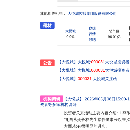
寓、物业服务等领域,布局北京、上海、深圳、
富、城市布局完善、资产结构均衡、集人民美好
其他相关机构：
悦城和大悦汇为标准产品线,以城市新生代和城
大悦城控股集团股份有限公司
服务、大会员、大数据体系,实现精细化运营。商
题材
引领消费升级背景下的商业地产高质量发展。在
数据
悦己的十大生活场景,致力于满足新生代对美好
大悦城
总市值
行情
好居住体验、同频居住理想。在产业地产、写字
0.0%
96.01亿
股吧
跨行业资源,创造共赢营商环境,为科技、大健康
力企业高效运转,推动物业及所在区域价值不断提
应“租购并举”政策,推出长租公寓品牌大悦乐邑
高质量发展理念,提升核心竞争力和盈利水平,实
【大悦城】
大悦城:
000031
大悦城投资者关
公告
共同前行、与城市发展共同前行、与时代梦想
【大悦城】
大悦城:
000031
大悦城投资者关
【大悦城】
000031
:大悦城关注函
机构调研
【大悦城】
2026年05月08日15:00-1
资者
等多家机构调研
投资者关系活动主要内容介绍: 1.尊
到,自从姚长林先生接任董事长以来,
方面,都有很明显的进步。