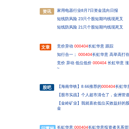
家用电器行业8月7日资金流向日报
资讯
短线防风险 23只个股短期均线现死叉
短线防风险 21只个股短期均线现死叉
竞价异动
000404
长虹华意 跟踪
文章
知行合一；
000404
长虹华意 高举高打
竞价 异动 低位低价
000404
长虹华意 涨
~
【
海南华铁
】
8.66推荐的
000404
长虹华意
股吧
【
股市实战
】
个人超市清仓了，金洲管道0
【
金岭矿业
】
我就喜欢低位买效益好的
金
长虹华意:
000404
长虹华意投资者关系管理信
问董秘