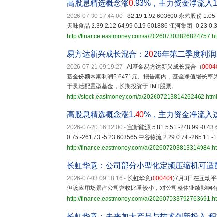
高股息精选概念涨
0
.93%，主力资金净流入1
2026-07-30 17:44:00
-
82.19 1.92 603600 永艺股份 1.05 1
天味食品 2.39 2.12 64.99 0.19 601886 江河集团 -0.23 0.39
http://finance.eastmoney.com/a/202607303826824757.h
易方达新兴成长混合：2
0
26年第二季度利润2
2026-07-21 09:19:27
-
AI基金易方达新兴成长混合（
0004
基金份额本期利润5.6471元。报告期内，基金净值增长率
于灵活配置型基金，长期投资于TMT股票。
http://stock.eastmoney.com/a/202607213814262462.html
高股息精选概念涨1.
40
%，主力资金净流入
2026-07-20 16:32:00
-
宝新能源 5.81 5.51 -248.99 -0.43
0.75 -261.73 -5.23 603565 中谷物流 2.29 0.74 -265.11 -
http://finance.eastmoney.com/a/202607203813314984.h
长虹华意：公司部分小型化定频压缩机可适
2026-07-03 09:18:16
-
长虹华意(
000404
)7月3日在互
但该应用场景占公司营收比重较小，对公司整体业绩影响
http://finance.eastmoney.com/a/202607033792763691.h
长虹华意：未来加大产品与技术创新投入 