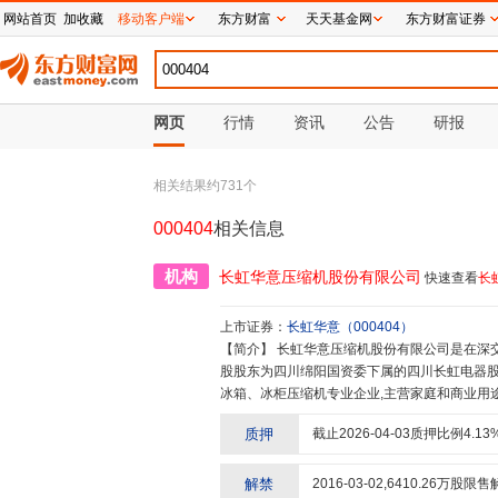
网站首页
加收藏
移动客户端
东方财富
天天基金网
东方财富证券
网页
行情
资讯
公告
研报
相关结果约
731
个
000404
相关信息
机构
长虹华意压缩机股份有限公司
快速查看
长
上市证券：
长虹华意
（
000404
）
【简介】
长虹华意压缩机股份有限公司是在深交所挂牌交易的大型国有控股上市公司(股票代码000404)。公司控
股股东为四川绵阳国资委下属的四川长虹电器股
冰箱、冰柜压缩机专业企业,主营家庭和商业用
造、销售服务一条龙。公司现有景德镇、嘉兴
质押
截止
2026-04-03
质押比例
4.13
有“HUAYI”(华意)、“JIAXIPERA”(加西贝拉
荣获“中国名牌”和“中国驰名商标”。产品畅销
行业第一。海尔、海容、美菱、惠而浦、博世-
解禁
2016-03-02
,
6410.26
万股限售