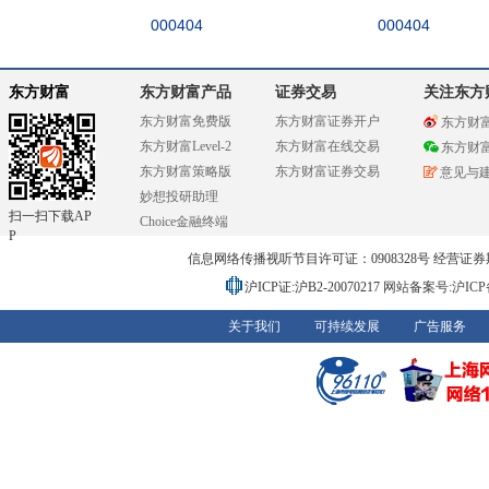
000404
000404
东方财富
东方财富产品
证券交易
关注东方
东方财富免费版
东方财富证券开户
东方财
东方财富Level-2
东方财富在线交易
东方财
东方财富策略版
东方财富证券交易
意见与
妙想投研助理
扫一扫下载AP
Choice金融终端
P
信息网络传播视听节目许可证：0908328号 经营证券期货业务
沪ICP证:沪B2-20070217
网站备案号:沪ICP备0
关于我们
可持续发展
广告服务