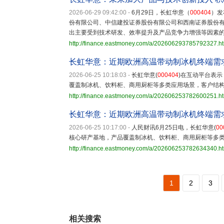
2026-06-29 09:42:00
-
6月29日，长虹华意（
000404
）发
份有限公司、中信建投证券股份有限公司和西南证券股份
出主要受到技术研发、效率提升及产品竞争力增强等因素
http://finance.eastmoney.com/a/202606293785792327.h
长虹华意：近期欧洲高温带动制冰机终端需
2026-06-25 10:18:03
-
长虹华意(
000404
)在互动平台表示
覆盖制冰机、饮料柜、商用厨柜等多类应用场景，客户结
http://finance.eastmoney.com/a/202606253782600251.h
长虹华意：近期欧洲高温带动制冰机终端需
2026-06-25 10:17:00
-
人民财讯6月25日电，长虹华意(
00
核心研产基地，产品覆盖制冰机、饮料柜、商用厨柜等多
http://finance.eastmoney.com/a/202606253782634340.h
1
2
3
相关搜索