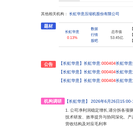
近年来,公司加快发展步伐,大力拓展、开发新型产
公司和新三板上市公司郴州格兰博科技股份有限
其他相关机构：
公司未来发展增添了新动力。公司拥有国家级企
长虹华意压缩机股份有限公司
17年底,公司成功并购郴州格兰博后,其美国硅
题材
技术研发实力。公司不断致力于为社会提供优质
数据
合国环境署“示范项目贡献奖”、国家“制造业单
长虹华意
总市值
行情
谐企业”、“全国机械工业先进集体”、全国“安康
0.13%
53.45亿
股吧
示范企业”、“中国驰名商标”、“中国名牌”、中
奖”等荣誉。
【长虹华意】
长虹华意:
000404
长虹华意
公告
【长虹华意】
长虹华意:
000404
长虹华意
【长虹华意】
长虹华意:
000404
长虹华意
机构调研
【长虹华意】
2026年6月26日15:00-1
1. 公司净利润稳定增长,请分拆各项
技术研发、效率提升与协同深化、产品
营收结构及对应毛利率