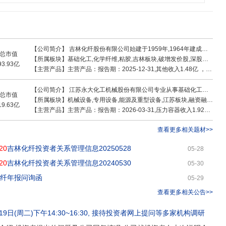
【公司简介】
吉林化纤股份有限公司始建于1959年,1964年建成投产,下辖及管理两家上市公司、2家外埠公司等40余家企业,是以传统纤维产业、战略新兴产业为主的大型国有企业,主导产品包括人造丝、腈纶纤维、竹纤维、碳纤维及复材制品,客户广布于国内20多个省、市及亚、欧、美、非30多个国家和地区
总市值
【所属板块】
基础化工,化学纤维,粘胶,吉林板块,破增发价股,深股通,融资融券,冰雪经济,碳纤维,低空经济,东北振兴,央国企改革
93.93亿
【主营产品】
主营产品：报告期：2025-12-31,其他收入1.48亿 ，占比2.74% ，利润0.49亿 ，占比8.58% ，毛利率32.78%；碳纤维产品收入8.92亿 ，占比16.43% ，利润-0.12亿 ，占比-2.14% ，毛利率-1.36%；粘胶短纤收入12.93亿 ，占比23.83% ，利润-0.64亿 ，占比-11.21% ，毛利率-4.92%；粘胶长丝收入30.94亿 ，占比57% ，利润5.95亿 ，占比104.77% ，毛利率19.22%
【公司简介】
江苏永大化工机械股份有限公司专业从事基础化工、煤化工、炼油及石油化工、光伏与医药等领域压力容器的研发、设计、制造、销售及相关技术服务,形成以反应压力容器、换热压力容器、分离压力容器、储存压力容器为主的非标压力容器产品体系。公司在煤化工及石油炼化等领域为煤制甲醇、煤制乙二醇、
总市值
【所属板块】
机械设备,专用设备,能源及重型设备,江苏板块,融资融券,油气设服,光伏概念,次新股,煤化工概念
19.63亿
【主营产品】
主营产品：报告期：2026-03-31,压力容器收入1.92亿 ，占比99.94% ，利润0.47亿 ，占比99.91% ，毛利率24.78%；销售废料收入0亿 ，占比0.02% ，利润0亿 ，占比0.01% ，毛利率15.55%；零部件销售及其他收入0亿 ，占比0.04% ，利润0亿 ，占比0.08% ，毛利率48%
查看更多相关题材>>
20
吉林化纤投资者关系管理信息20250528
05-28
20
吉林化纤投资者关系管理信息20240530
05-30
化纤年报问询函
05-29
查看更多相关公告>>
19日(周二)下午14:30~16:30
, 接待
投资者网上提问
等多家机构调研