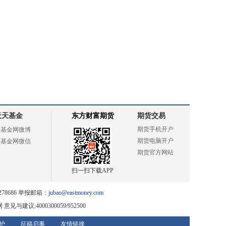
天天基金
东方财富期货
期货交易
期货手机开户
天基金网微博
期货电脑开户
天基金网微信
期货官方网站
扫一扫下载APP
78686 举报邮箱：
jubao@eastmoney.com
网
意见与建议:4000300059/952500
护
征稿启事
友情链接