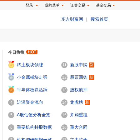
登录
我的菜单
证券交易
基金交易
东方财富网
|
搜索首页
今日热搜
1
稀土板块领涨
新股申购
新
11
2
小金属板块走强
股票回购
新
12
3
半导体板块活跃
股权质押
13
沪深资金流向
龙虎榜
新
4
14
A股估值分析全览
并购重组
5
15
重要机构持股数据
重大合同
6
16
机构调研数据一览
主力持仓