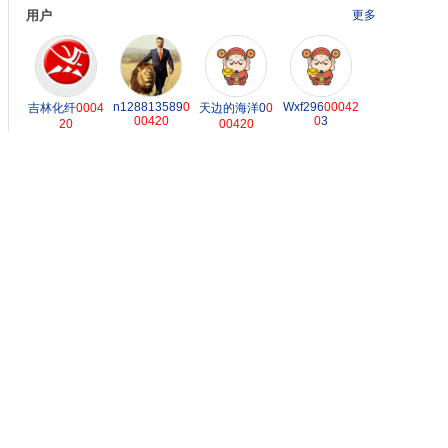
用户
更多
n128813589
0
Wxf296
00042
吉林化纤
0004
天边的海洋0
0
00420
0
3
20
00420