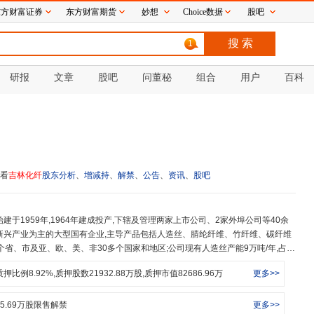
东方财富证券
东方财富期货
妙想
Choice数据
股吧
1
研报
文章
股吧
问董秘
组合
用户
百科
看
吉林化纤
股东分析
、
增减持
、
解禁
、
公告
、
资讯
、
股吧
新兴产业为主的大型国有企业,主导产品包括人造丝、腈纶纤维、竹纤维、碳纤维
个省、市及亚、欧、美、非30多个国家和地区;公司现有人造丝产能9万吨/年,占全
年,占全球的40%;竹纤维产能15万吨/年;碳纤维产业链产能24万吨。公司先后荣获
质押比例
8.92
%,质押股数
21932.88
万股,质押市值
82686.96
万
更多>>
进基层党组织、全国纺织工业先进集体、全国文明单位、全国企业管理现代化创新
一流专精特新示范企业”等多项荣誉。
5.69
万股限售解禁
更多>>