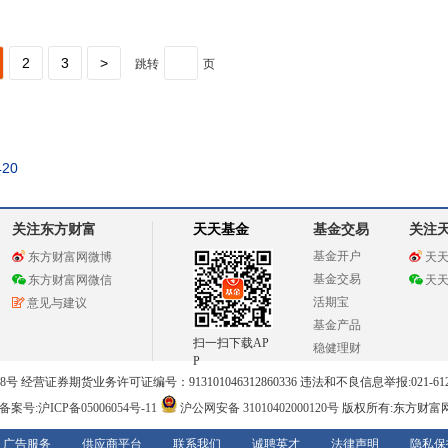
2
3
>
跳转
页
420
关注东方财富
天天基金
基金交易
关注
基金开户
东方财富网微博
天
基金交易
东方财富网微信
天
活期宝
意见与建议
基金产品
扫一扫下载AP
稳健理财
P
 经营证券期货业务许可证编号：913101046312860336 违法和不良信息举报:021-612
案号:沪ICP备05006054号-11
沪公网安备 31010402000120号
版权所有:东方财富
广告服务
供应商平台
联系我们
诚聘英才
法律声明
隐私保