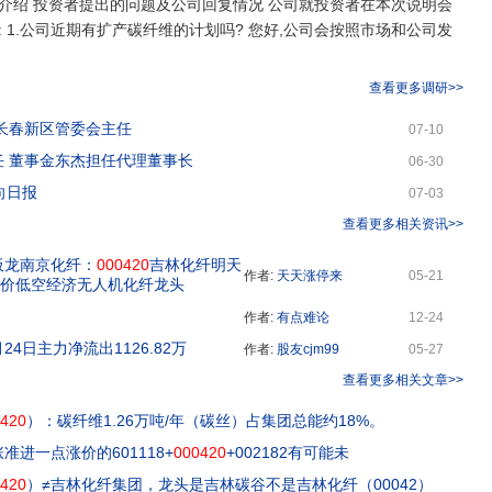
介绍 投资者提出的问题及公司回复情况 公司就投资者在本次说明会
 1.公司近期有扩产碳纤维的计划吗? 您好,公司会按照市场和公司发
查看更多调研>>
长春新区管委会主任
07-10
 董事金东杰担任代理董事长
06-30
向日报
07-03
查看更多相关资讯>>
板龙南京化纤：
000420
吉林化纤明天
作者:
天天涨停来
05-21
低价低空经济无人机化纤龙头
作者:
有点难论
12-24
5月24日主力净流出1126.82万
作者:
股友cjm99
05-27
查看更多相关文章>>
420
）：碳纤维1.26万吨/年（碳丝）占集团总能约18%。
进一点涨价的601118+
000420
+002182有可能未
420
）≠吉林化纤集团，龙头是吉林碳谷不是吉林化纤（00042）