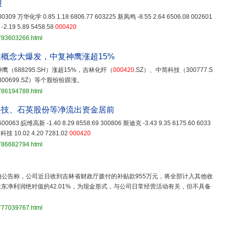
报
 600309 万华化学 0.85 1.18 6806.77 603225 新凤鸣 -8.55 2.64 6506.08 002601
2.19 5.89 5458.58
000420
3793603266.html
概念大爆发，中复神鹰涨超15%
鹰（688295.SH）涨超15%，吉林化纤（
000420
.SZ）、中简科技（300777.S
300699.SZ）等个股纷纷跟涨。
3786194788.html
科技、石英股份等净流出资金居前
2 600063 皖维高新 -1.40 8.29 8558.69 300806 斯迪克 -3.43 9.35 8175.60 6033
科技 10.02 4.20 7281.02
000420
3786682794.html
SZ)公告称，公司近日收到吉林省财政厅拨付的补贴款955万元，将全部计入其他收
东净利润绝对值的42.01%，为现金形式，与公司日常经营活动有关，但不具备
3777039767.html