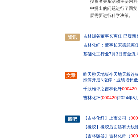
投资者关系活动主要内容
中提出的问题进行了回复:
展需要进行科学决策。
吉林碳谷董事长离任 已履新
资讯
吉林化纤：董事长宋德武离任
基础化工行业7月3日资金流
昨天秒天地板今天地天板连
文章
涨停开启N涨停：业绩增长
千股难评之吉林化纤
000420
吉林化纤(
000420
)2024年
【
吉林化纤
】
上市公司（
000
股吧
【
橡胶
】
橡胶后面还有大线涨准
【
吉林碳谷
】
吉林化纤（
000