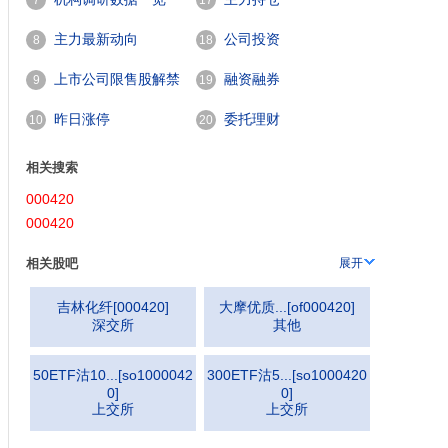
7
17
主力最新动向
公司投资
8
18
上市公司限售股解禁
融资融券
9
19
一览
昨日涨停
委托理财
10
20
相关搜索
000420
000420
相关股吧
展开
吉林化纤
[
000420
]
大摩优质...
[
of000420
]
深交所
其他
50ETF沽10...
[
so1000042
300ETF沽5...
[
so1000420
0
]
0
]
上交所
上交所