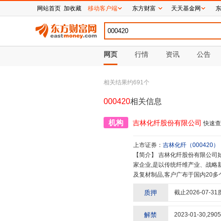
网站首页
加收藏
移动客户端
东方财富
天天基金网
网页
行情
资讯
公告
相关结果约
691
个
000420
相关信息
机构
吉林化纤股份有限公司
快速查
上市证券：
吉林化纤
（
000420
）
【简介】
吉林化纤股份有限公司始建于1959年,1964年建成投产,下辖及管理两家上市公司、2家外埠公司等40余
家企业,是以传统纤维产业、战略
及复材制品,客户广布于国内20多
球的30%;腈纶纤维产能53万吨/
质押
截止
2026-07-31
全国重合同守信用单位、全国先
成果一等奖,成功入选“创建世界
解禁
2023-01-30
,
2905