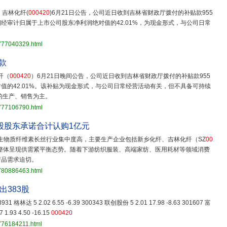
，吉林化纤(
000420
)6月21日公告，公司近日收到吉林省财政厅拨付的补贴款955
经审计归属于上市公司股东净利润绝对值的42.01%，为现金形式，与公司日常
3777040329.html
款
纤（
000420
）6月21日晚间公告，公司近日收到吉林省财政厅拨付的补贴款955
值的42.01%。该补贴为现金形式，与公司日常经营活动有关，但不具备可持续
的生产、销售为主。
3777106790.html
股股东承诺合计认购1亿元
生物质纤维素长丝行业集中度高，主要生产企业包括新乡化纤、吉林化纤（SZ
00
整体呈现供需紧平衡态势。随着下游纺织服装、高端家纺、医用耗材等领域消费
产品需求迫切。
3780886463.html
出383股
603931 格林达 5 2.02 6.55 -6.39 300343 联创股份 5 2.01 17.98 -8.63 301607 富
1.93 4.50 -16.15
000420
776184211.html