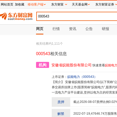
网站首页
加收藏
移动客户端
东方财富
天天基金网
东方财富证券
网页
行情
资讯
公告
研报
相关结果约
1,111
个
000543
相关信息
机构
安徽省皖能股份有限公司
快速查看
皖能电
上市证券：
皖能电力
（
000543
）
【简介】
安徽省皖能股份有限公司(以下简称“公司”)是安徽省第一批规范化改制的上市公司,1993年12月在深圳证
券交易所挂牌上市(股票简称“皖能电力”,股票代码
一流电力产业平台建设,坚持以电为主的经营发
相结合,不断优化发展火电,战略发展风电、水电
质押
截止
2026-08-07
质押比例
0.02
业结构调整和“双碳”行动中打主力、当先锋。截至
万千瓦,其中经营期装机1138万千瓦,建设期装
项目落地为公司转型和高质量发展筑牢了坚实根基
解禁
2022-07-19
,
47646.74
万股限售