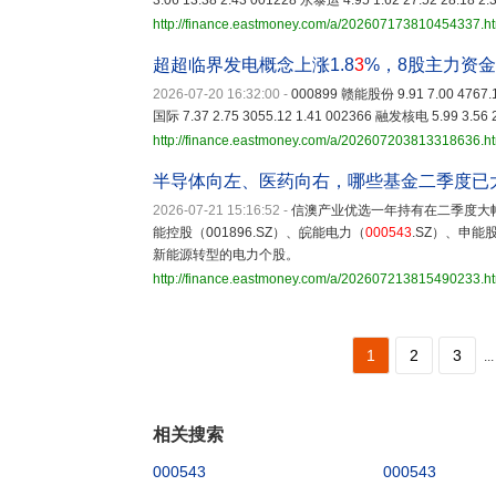
3.06 13.38 2.43 001228 永泰运 4.95 1.62 27.52 28.18 2.
http://finance.eastmoney.com/a/202607173810454337.h
超超临界发电概念上涨1.8
3
%，8股主力资
2026-07-20 16:32:00
-
000899 赣能股份 9.91 7.00 4767.1
国际 7.37 2.75 3055.12 1.41 002366 融发核电 5.99 3.56 
http://finance.eastmoney.com/a/202607203813318636.h
半导体向左、医药向右，哪些基金二季度已大
2026-07-21 15:16:52
-
信澳产业优选一年持有在二季度大幅
能控股（001896.SZ）、皖能电力（
000543
.SZ）、申能股
新能源转型的电力个股。
http://finance.eastmoney.com/a/202607213815490233.h
1
2
3
...
相关搜索
000543
000543