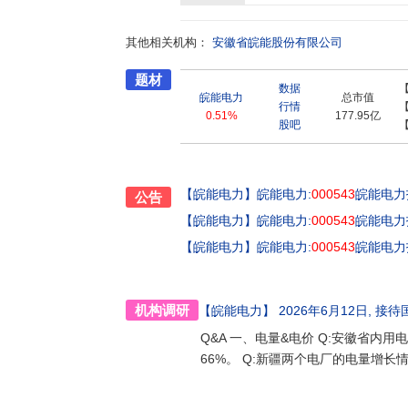
启高质量发展新征程。公司夯实火电基础,拓展多
革创新试点县为契机,加快新能源、燃气发电、
其他相关机构：
心能源研究院合作成立的安徽省能源协同创新中
安徽省皖能股份有限公司
合能源服务、绿色智慧园区、氢氨能源利用、可
题材
系、育生态”为理念,建设具备能源流和碳流管
数据
现能源监管功能。未来,公司将进一步提升主营
皖能电力
总市值
行情
源产业结构调整的主力军,力争打造一流电力上
0.51%
177.95亿
股吧
值。
【皖能电力】
皖能电力:
000543
皖能电力
公告
【皖能电力】
皖能电力:
000543
皖能电力
【皖能电力】
皖能电力:
000543
皖能电力
机构调研
【皖能电力】
2026年6月12日
, 接待
Q&A 一、电量&电价 Q:安徽省内用电
66%。 Q:新疆两个电厂的电量增长情