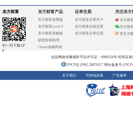
东方财富
东方财富产品
证券交易
关注东方
东方财富免费版
东方财富证券开户
东方财
东方财富Level-2
东方财富在线交易
东方财
东方财富策略版
东方财富证券交易
意见与
妙想投研助理
扫一扫下载AP
Choice金融终端
P
信息网络传播视听节目许可证：0908328号 经营证券期货业务
沪ICP证:沪B2-20070217
网站备案号:沪ICP备0
关于我们
可持续发展
广告服务