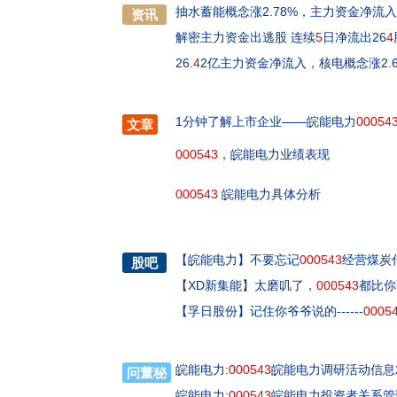
抽水蓄能概念涨2.78%，主力资金净流入
资讯
解密主力资金出逃股 连续
5
日净流出26
4
26.
4
2亿主力资金净流入，核电概念涨2.6
1分钟了解上市企业——皖能电力
00054
文章
000543
，皖能电力业绩表现
000543
皖能电力具体分析
【
皖能电力
】
不要忘记
000543
经营煤炭
股吧
【
XD新集能
】
太磨叽了，
000543
都比你
【
孚日股份
】
记住你爷爷说的------
0005
皖能电力:
000543
皖能电力调研活动信息20
问董秘
皖能电力:
000543
皖能电力投资者关系管理档