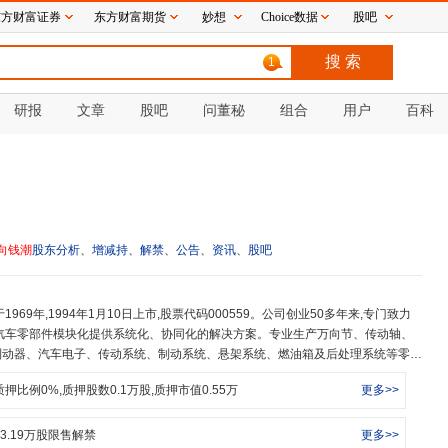
东方财富证券
东方财富期货
妙想
Choice数据
股吧
1
研报
文章
股吧
问董秘
组合
用户
百科
向钱潮
股东分析
、
增减持
、
解禁
、
公告
、
资讯
、
股吧
汽车零部件模块化提供系统化、协同化的解决方案。专业生产万向节、传动轴、
制动器、汽车电子、传动系统、制动系统、悬架系统、燃油箱及后处理系统等零部
、大众、通用、福特、一汽、上汽、广汽、中国重汽等重点客户长期稳定供货。万
质押比例
0
%,质押股数
0.1
万股,质押市值
0.55
万
更多>>
、国家级博士后科研工作站、省级高新技术企业研发中心、省级工业设计中心、C
室。公司具有核心的设计技术、制造技术、试验技术,以绿色设计、绿色制造和智能制造
提供绿色化和智能化集成系统解决方案。万向钱潮主导、参与制定了万向节、等
3.19
万股限售解禁
更多>>