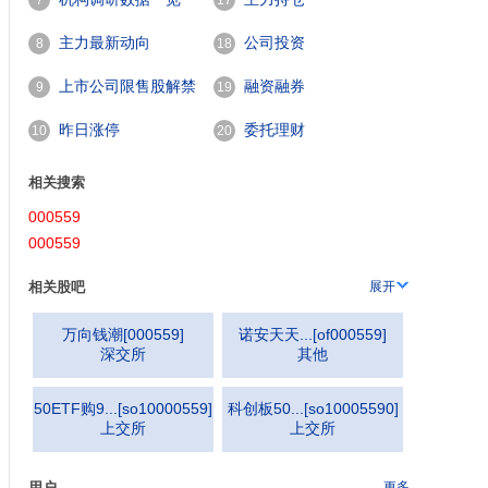
7
17
主力最新动向
公司投资
8
18
上市公司限售股解禁
融资融券
9
19
000559
。
一览
昨日涨停
委托理财
10
20
相关搜索
000559
000559
相关股吧
展开
万向钱潮
[
000559
]
诺安天天...
[
of000559
]
深交所
其他
50ETF购9...
[
so10000559
]
科创板50...
[
so10005590
]
上交所
上交所
用户
更多