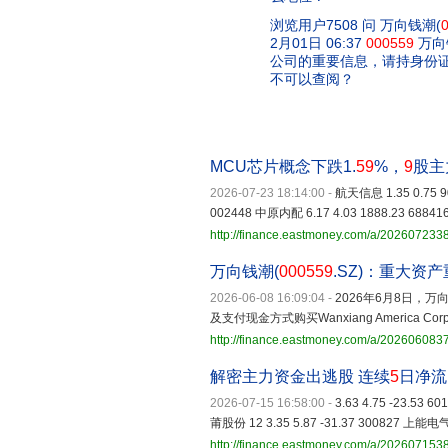
浏览用户7508 问 万向钱潮(
2月01日 06:37
000559
万向
公司的重要信息，请持身份
不可以查阅？
MCU芯片概念下跌1.
59
%，
9
股主
2026-07-23 18:14:00
-
航天信息 1.35 0.75 90
002448 中原内配 6.17 4.03 1888.23 68841
http://finance.eastmoney.com/a/20260723
万向钱潮(
000559
.SZ)：重大
2026-06-08 16:09:04
-
2026年6月8日，
及支付现金方式购买Wanxiang America
http://finance.eastmoney.com/a/20260608
解密主力资金出逃股 连续
5
日净流
2026-07-15 16:58:00
-
3.63 4.75 -23.53 
莆股份 12 3.35 5.87 -31.37 300827 上能电气 1
http://finance.eastmoney.com/a/20260715