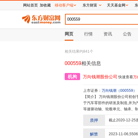
网站首页
加收藏
移动客户端
东方财富
天天基金网
网页
行情
资讯
公告
相关结果约
841
个
000559
相关信息
机构
万向钱潮股份公司
快速查看
万
上市证券：
万向钱潮
（
000559
）
【简介】
万向钱潮股份公司初创于1969年,1994年1月10日上市,股票代码000559。公司创业50多年来,专门致力
于汽车零部件的研发及制造,并为
等速驱动轴、轮毂单元、轴承、
件及总成。为奔驰、宝马、丰田
质押
截止
2020-12-25
向钱潮拥有国家级企业技术中心
NAS/CQC/CCAP认证实验
的理念,为新能源汽车和智能汽车
解禁
2023-11-06
,
5506