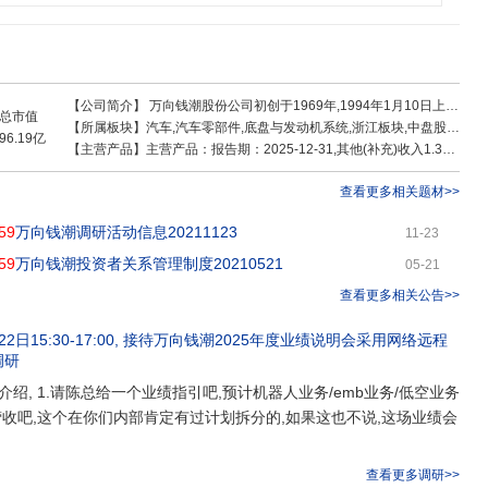
国际标准、国家标准、行业标准和浙江制造标准累积六十项。累积获得了国内授权
百多项。万向钱潮制造的汽车零部件产品在1987年荣获国家银质奖;2005年“钱
7年万向节产品荣获中国世界名牌、中国工业大奖表彰奖;2010年荣获首届浙江省政
量奖提名奖;2017年被评为制造业单项冠军示范企业;2021、2023年连续荣获中
国家知识产权示范企业”,并被认定为省级智能工厂、绿色工厂。万向钱潮围绕“让空气
【公司简介】
万向钱潮股份公司初创于1969年,1994年1月10日上市,股票代码
战略,持续实施数智设计、运营、智造,打造全球先进企业。
总市值
【所属板块】
汽车,汽车零部件,底盘与发动机系统,浙江板块,中盘股,标准普尔,富时罗素,MSCI中国,深股通,中证500,融资融券,深成500,电池技术,人形机器人,并购重组概念,低空经济,小米汽车,机器人概念,固态电池,工业互联,新能源车,长江三角,锂电池概念,新材料
96.19亿
【主营产品】
主营产品：报告期：2025-12-31,其他(补充)收入1.39亿 ，占比1.04% ，利润0.21亿 ，占比0.88% ，毛利率15.06%；汽车零部件收入113.81亿 ，占比84.99% ，利润22.47亿 ，占比94.52% ，毛利率19.75%；铬铁购销相关业务收入18.71亿 ，占比13.97% ，利润1.09亿 ，占比4.59% ，毛利率5.84%
查看更多相关题材>>
59
万向钱潮调研活动信息20211123
11-23
59
万向钱潮投资者关系管理制度20210521
05-21
查看更多相关公告>>
2日15:30-17:00
, 接待
万向钱潮2025年度业绩说明会采用网络远程
调研
绍, 1.请陈总给一个业绩指引吧,预计机器人业务/emb业务/低空业务
营收吧,这个在你们内部肯定有过计划拆分的,如果这也不说,这场业绩会
查看更多调研>>