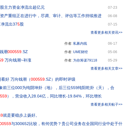
股主力资金净流出超亿元
07-23
重大资产重组正在进行中，尽调、审计、评估等工作持续推进
06-08
净流出37
5
股
07-15
查看更多相关资讯>>
作者:
私募内线
06-17
钱潮
000559
.SZ
作者:
UME财经
05-06
59
万向钱潮~补涨
作者:
为你筹谋79118
05-29
查看更多相关文章>>
看好 万向钱潮（
000559
.SZ）的即时评级
象前三位000为纯阴坤卦（地），后三位559纯阳乾卦（天），合
559
），营业收入28.04亿，同比增长-19.84%，环比增长
查看更多相关帖子>>
59
就是要稳步上扬好。
00559
与300652比较，有何优势？贵公司业务在全国同行业中处于什