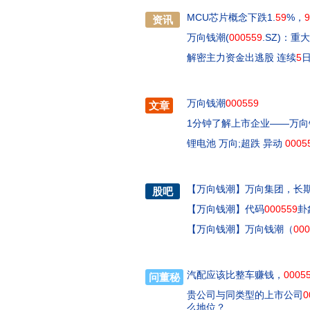
MCU芯片概念下跌1.
59
%，
9
资讯
万向钱潮(
000559
.SZ)：
解密主力资金出逃股 连续
5
日
万向钱潮
000559
文章
1分钟了解上市企业——万向
锂电池 万向;超跌 异动
0005
【
万向钱潮
】
万向集团，长期
股吧
【
万向钱潮
】
代码
000559
卦
【
万向钱潮
】
万向钱潮（
000
汽配应该比整车赚钱，
0005
问董秘
贵公司与同类型的上市公司
0
么地位？