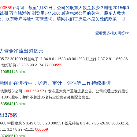
000559
) 请问，截至1月31日，公司的股东人数是多少？谢谢2015年0
钱潮 万向钱潮答 浏览用户7508: 感谢您对公司的关注。股东人数为
证、股东帐户等证件前来查询。请问我们古汉是不是另处的政策，可
查看更多相关问答>>
力资金净流出超亿元
5.72 301099 雅创电子 -1.84 8.61 1583.48 001298 好上好 2.37 2.81 1850.86
6 恒烁股份 -3.23 6.98 2174.77
000559
3819054148.html
资产重组正在进行中，尽调、审计、评估等工作持续推进
万向钱潮股份公司（
000559
.SZ）发布重大资产重组进展公告。公司拟通过发行股份
 Corp.100%股权，并向不超过35名特定投资者募集配套资金。
3763584313.html
出37
5
股
601668 中国建筑 5 3.49 6.58 3.28 000551 创元科技 8 3.46 7.05 -26.98 300632 光
1 3.27 8.29 -21.21
000559
3807498610.html