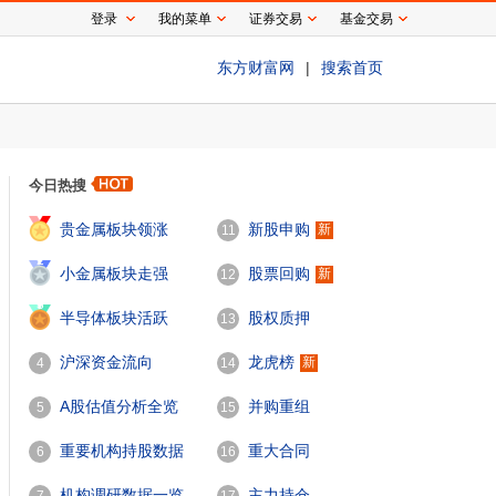
登录
我的菜单
证券交易
基金交易
东方财富网
|
搜索首页
今日热搜
1
贵金属板块领涨
新股申购
新
11
2
小金属板块走强
股票回购
新
12
3
半导体板块活跃
股权质押
13
沪深资金流向
龙虎榜
新
4
14
A股估值分析全览
并购重组
5
15
重要机构持股数据
重大合同
6
16
机构调研数据一览
主力持仓