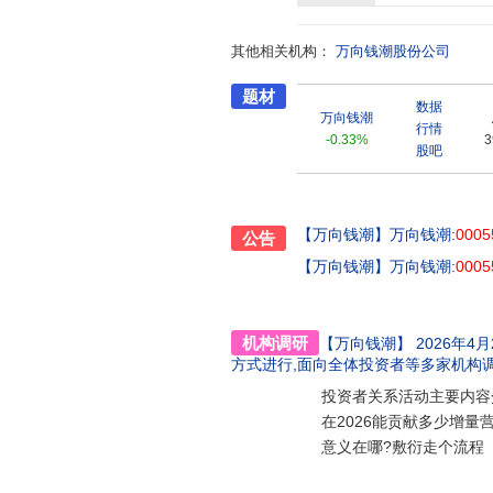
速驱动轴、轴承、制动器等产品
专利两千八百多项,其中发明专利两
其他相关机构：
潮”商标被认定为驰名商标;200
万向钱潮股份公司
府质量奖;2013年荣获首届中国质
题材
国质量奖提名奖;2022年荣获“
数据
更清新”的使命,坚定全球化发展
万向钱潮
行情
-0.33%
3
股吧
【万向钱潮】
万向钱潮:
0005
公告
【万向钱潮】
万向钱潮:
0005
机构调研
【万向钱潮】
2026年4月2
方式进行,面向全体投资者
等多家机构
投资者关系活动主要内容介
在2026能贡献多少增量
意义在哪?敷衍走个流程