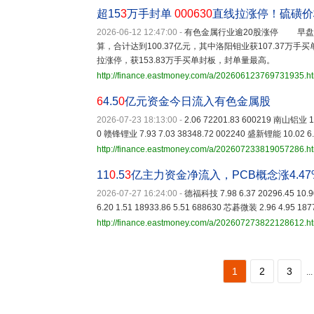
超15
3
万手封单
000630
直线拉涨停！硫磺价
2026-06-12 12:47:00
-
有色金属行业逾20股涨停 早盘有
算，合计达到100.37亿元，其中洛阳钼业获107.37万手
拉涨停，获153.83万手买单封板，封单量最高。
http://finance.eastmoney.com/a/202606123769731935.h
6
4.5
0
亿元资金今日流入有色金属股
2026-07-23 18:13:00
-
2.06 72201.83 600219 南山铝业 10
0 赣锋锂业 7.93 7.03 38348.72 002240 盛新锂能 10.02 6.
http://finance.eastmoney.com/a/202607233819057286.h
11
0
.5
3
亿主力资金净流入，PCB概念涨4.47
2026-07-27 16:24:00
-
德福科技 7.98 6.37 20296.45 10.
6.20 1.51 18933.86 5.51 688630 芯碁微装 2.96 4.95 187
http://finance.eastmoney.com/a/202607273822128612.h
1
2
3
...