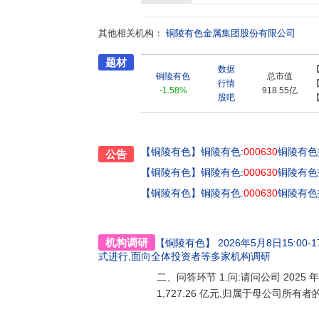
额连续多年保持全国铜行业和安徽省首位。公司
新型企业、全国技术创新示范企业,拥有国家级
其他相关机构：
热情怀,践行绿色发展的价值取向,努力以优质
铜陵有色金属集团股份有限公司
一个优秀企业公民的特质,进而成为社会尊敬、
题材
了广泛支持。站在新的起点上,面对有色金属行业发
数据
遇,坚持创新驱动,加快调结构、转方式、促升
铜陵有色
总市值
行情
利用示范基地,打造全球知名的“铜冠”品牌。
-1.58%
918.55亿
股吧
【铜陵有色】
铜陵有色:
000630
铜陵有色
公告
【铜陵有色】
铜陵有色:
000630
铜陵有色
【铜陵有色】
铜陵有色:
000630
铜陵有色
机构调研
【铜陵有色】
2026年5月8日15:00-17
式进行,面向全体投资者
等多家机构调研
二、问答环节 1.问:请问公司 2025
1,727.26 亿元,归属于母公司所有者的