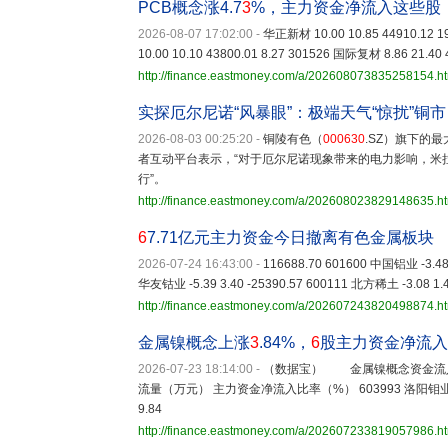
PCB概念涨4.7
3
%，主力资金净流入这些股
2026-08-07 17:02:00
-
华正新材 10.00 10.85 44910.12 1
10.00 10.10 43800.01 8.27 301526 国际复材 8.86 21.40 
http://finance.eastmoney.com/a/202608073835258154.h
实探厄尔尼诺“风暴眼”：极端天气“惊扰”铜市
2026-08-03 00:25:20
-
铜陵有色（
000630
.SZ）旗下的
者互动平台表示，“对于厄尔尼诺现象带来的电力影响，米
行”。
http://finance.eastmoney.com/a/202608023829148635.h
6
7.71亿元主力资金今日撤离有色金属板块
2026-07-24 16:43:00
-
116688.70 601600 中国铝业 -3.48 
华友钴业 -5.39 3.40 -25390.57 600111 北方稀土 -3.08 1.4
http://finance.eastmoney.com/a/202607243820498874.h
金属镍概念上涨
3
.84%，
6
股主力资金净流入
2026-07-23 18:14:00
-
（数据宝） 金属镍概念资金流入
流量（万元） 主力资金净流入比率（%） 603993 洛阳钼业 2.14 
9.84
http://finance.eastmoney.com/a/202607233819057986.h