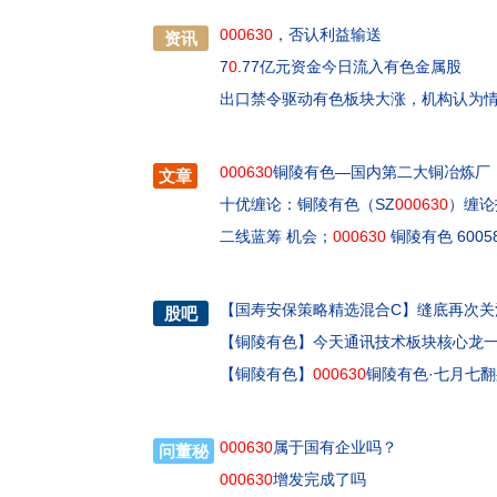
000630
，否认利益输送
资讯
7
0
.77亿元资金今日流入有色金属股
出口禁令驱动有色板块大涨，机构认为
000630
铜陵有色—国内第二大铜冶炼厂
文章
十优缠论：铜陵有色（SZ
000630
）缠论
二线蓝筹 机会；
000630
铜陵有色 6005
【
国寿安保策略精选混合C
】
缝底再次关注
股吧
【
铜陵有色
】
今天通讯技术板块核心龙
【
铜陵有色
】
000630
铜陵有色·七月七
000630
属于国有企业吗？
问董秘
000630
增发完成了吗