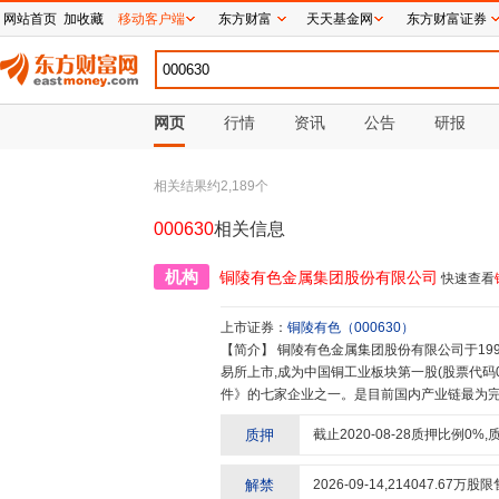
网站首页
加收藏
移动客户端
东方财富
天天基金网
东方财富证券
网页
行情
资讯
公告
研报
相关结果约
2,189
个
000630
相关信息
机构
铜陵有色金属集团股份有限公司
快速查看
上市证券：
铜陵有色
（
000630
）
【简介】
铜陵有色金属集团股份有限公司于1992年6月经安徽省体改委批准成立,1996年10月24日在深圳证券交
易所上市,成为中国铜工业板块第一股(股票代码
件》的七家企业之一。是目前国内产业链最为完
深加工等业务,拥有完整的上下游一体化产业链
质押
截止
2020-08-28
质押比例
0
%,
业资本结构布局,使公司具备很强抗风险能力。
际市场融通接轨的有色金属企业之一,与世界3
国内外市场,是一个国际化的开放型的现代国有
解禁
2026-09-14
,
214047.67
万股限