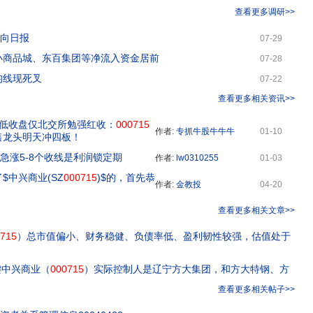
查看更多调研>>
流向日报
07-29
小商品城、东百集团等净流入资金居前
07-28
均线现死叉
07-22
查看更多相关资讯>>
新低收盘仅北交所勉强红收：
000715
作者:
专抓牛股牛牛牛
01-10
售龙头明天冲四板！
 急涨5-8个收线是利润锁定期
作者:
lw0310255
01-03
$中兴商业(SZ
000715
)$的，首先恭
作者:
金教投
04-20
查看更多相关文章>>
715
）总市值偏小、财务稳健、负债率低、盈利韧性较强，估值处于
键中兴商业（
000715
）实际控制人是辽宁方大集团，和方大特钢、方
查看更多相关帖子>>