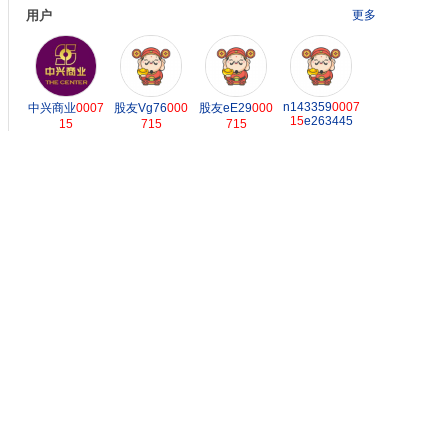
用户
更多
n143359
0007
中兴商业
0007
股友Vg76
000
股友eE29
000
15
e263445
15
715
715