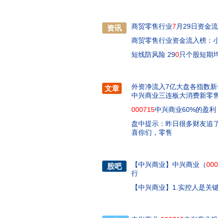
商贸零售行业
7
月29日资金
资讯
商贸零售行业资金流入榜：
短线防风险 29
0
只个股短期
外资净流入7亿大盘各指数
文章
中兴商业三连板大消费新零
000715
中兴商业60%的盈利
盘中提示：昨日很多财友追了
喜你们，零售
【
中兴商业
】
中兴商业（
000
股吧
行
【
中兴商业
】
1.实控人是关