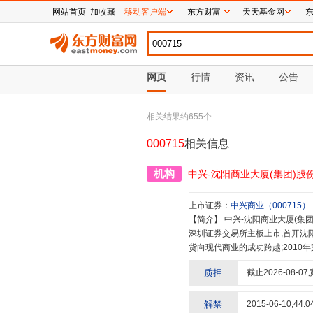
网站首页
加收藏
移动客户端
东方财富
天天基金网
网页
行情
资讯
公告
相关结果约
655
个
000715
相关信息
机构
中兴-沈阳商业大厦(集团)股
上市证券：
中兴商业
（
000715
）
【简介】
中兴-沈阳商业大厦(集团)股份有限公司成立于1987年,位于沈阳最繁华的商业区——太原街。1997年在
深圳证券交易所主板上市,首开沈阳
货向现代商业的成功跨越;2010
租赁、娱乐健身为一体的东北地区
质押
截止
2026-08-07
心双重功能,单体经营规模和销售多
兴开启全新的发展篇章。公司下
子公司,东乡族自治县方大盛东包
解禁
2015-06-10
,
44.0