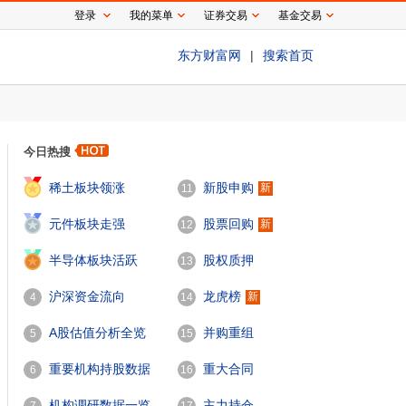
登录
我的菜单
证券交易
基金交易
东方财富网
|
搜索首页
今日热搜
1
稀土板块领涨
新股申购
新
11
2
元件板块走强
股票回购
新
12
3
半导体板块活跃
股权质押
13
沪深资金流向
龙虎榜
新
4
14
A股估值分析全览
并购重组
5
15
重要机构持股数据
重大合同
6
16
机构调研数据一览
主力持仓