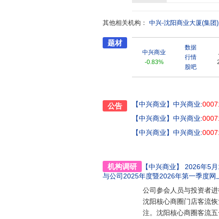
及中兴连锁超市总部1家分公司,
饰、鞋品皮具、家居电讯、针织家
其他相关机构：
能设施,风尚美食、美食街区经营
中兴-沈阳商业大厦(集团
精神,“信誉是企业生命,一切为满
题材
营先进单位”等荣誉称号。中兴服
数据
旅等系列活动深受社会各界青睐
中兴商业
行情
-0.83%
股吧
【中兴商业】
中兴商业:
0007
公告
【中兴商业】
中兴商业:
0007
【中兴商业】
中兴商业:
0007
机构调研
【中兴商业】
2026年5月1
与公司2025年度暨2026年第一季度
公司参会人员与投资者进行
沈阳核心商圈门店客流恢复
注。沈阳核心商圈客流五