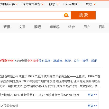
东方财富证券
东方财富期货
妙想
Choice数据
股吧
0
研报
文章
股吧
问董秘
组合
用户
百科
份有限公司
快速查看
中兴商业
股东分析
、
增减持
、
解禁
、
公告
、
资讯
、
股吧
商业转制之先河;2000年完成二期扩建改造,在全市零售行业率先完成由传统百
年完成三期扩建改造,总建筑面积达24万平方米,成为集商品销售、餐饮影院、物业
极聚人气的现代化、多功能、一站式服务的大型商业综合体,兼具百货和购物中
质押比例
20.61
%,质押股数
11138.72
万股,质押市值
53465.86
万
更多>>
年位居全国前列。2019年,辽宁方大集团实业有限公司成为公司第一大股东,中
设沈阳中兴商业管理咨询有限责任公司、东乡族自治县盛东商贸有限公司2家全资
装制作有限公司、甘肃临夏东乡族自治县盛东海力麦食品制作有限公司2家孙公司
4
万股限售解禁
更多>>