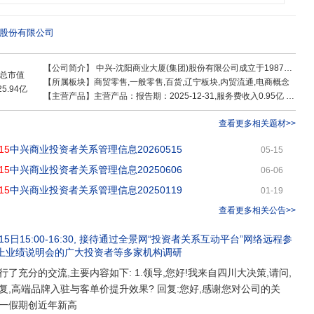
开设5家连锁超市。中兴主要经营国际精品、化妆品、名表、黄金珠宝、服装服
纺、儿童用品等20大类16万余种商品,附设现代化停车场、影院、健身会所等功
中外品牌餐饮数十家及百余种东北风味名吃。中兴以“诚信为本,追求卓越”为企业
)股份有限公司
足顾客需求”为企业宗旨,先后获得“全国首批百城万店无假货示范单位”“全国文明经
装节、会员节、春秋季化妆品节、儿童购物节、扫货节、羊绒文化节以及名人之
【公司简介】
中兴-沈阳商业大厦(集团)股份有限公司成立于1987年,位于沈阳最繁华的商业区——太原街。1997年在深圳证券交易所主板上市,首开沈阳商业转制之先河;2000年完成二期扩建改造,在全市零售行业率先完成由传统百货向现代商业的成功跨越;2010年完成三期扩建改造,成为集商品销售
。
总市值
【所属板块】
商贸零售,一般零售,百货,辽宁板块,内贸流通,电商概念
25.94亿
【主营产品】
主营产品：报告期：2025-12-31,服务费收入0.95亿 ，占比12.76% ，利润0.9亿 ，占比21.27% ，毛利率94.36%；零售收入6.51亿 ，占比87.24% ，利润3.33亿 ，占比78.73% ，毛利率51.09%
查看更多相关题材>>
15
中兴商业投资者关系管理信息20260515
05-15
15
中兴商业投资者关系管理信息20250606
06-06
15
中兴商业投资者关系管理信息20250119
01-19
查看更多相关公告>>
5日15:00-16:30
, 接待
通过全景网“投资者关系互动平台”网络远程参
网上业绩说明会的广大投资者
等多家机构调研
了充分的交流,主要内容如下: 1.领导,您好!我来自四川大决策,请问,
,高端品牌入驻与客单价提升效果? 回复:您好,感谢您对公司的关
一假期创近年新高