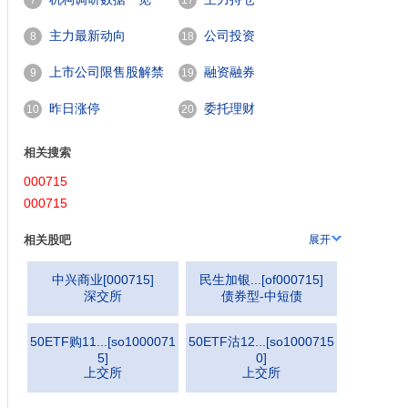
7
17
主力最新动向
公司投资
8
18
上市公司限售股解禁
融资融券
9
19
一览
昨日涨停
委托理财
10
20
相关搜索
000715
000715
相关股吧
展开
中兴商业
[
000715
]
民生加银...
[
of000715
]
深交所
债券型-中短债
50ETF购11...
[
so1000071
50ETF沽12...
[
so1000715
5
]
0
]
上交所
上交所