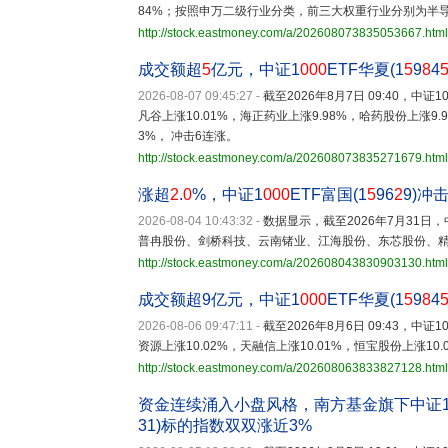
84%；按照申万二级行业分类，前三大权重行业分别为半导体（
http://stock.eastmoney.com/a/202608073835053667.html
成交额超
5
亿元，中证1
000
ETF华夏(1
5
9
8
4
2026-08-07 09:45:27
-
截至2026年8月7日 09:40，中证1
凡谷上涨10.01%，海正药业上涨9.98%，哈药股份上涨9.97%
3%， 冲击6连涨。
http://stock.eastmoney.com/a/202608073835271679.html
涨超
2
.
0
%，中证1
000
ETF富国(1
5
96
2
9)冲
2026-08-04 10:43:32
-
数据显示，截至2026年7月31日，中
普冉股份、剑桥科技、云南锗业、江海股份、东芯股份、精
http://stock.eastmoney.com/a/202608043830903130.html
成交额超9亿元，中证1
000
ETF华夏(1
5
9
8
4
2026-08-06 09:47:11
-
截至2026年8月6日 09:43，中证1
资源上涨10.02%，天融信上涨10.01%，恒宝股份上涨10.
http://stock.eastmoney.com/a/202608063833827128.html
资金连续涌入小盘风格，南方基金旗下中证
31)标的指数双双涨近3%