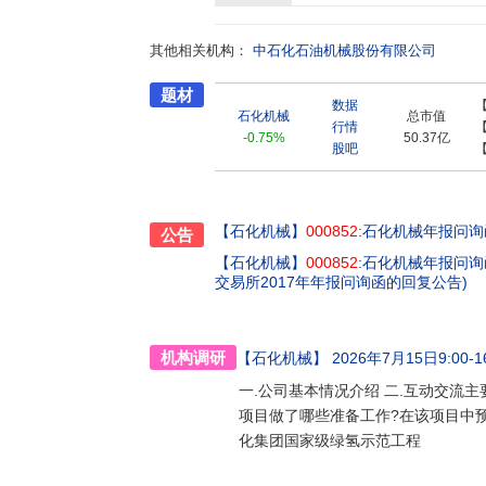
建设;天然气压缩机主要用于地穴等储气库注气
氢及输氢。 公司努力打造研发、制造、服务一体化优势,为油气勘探开发提供优良装备和优质服务。在主导产品方
其他相关机构：
面,公司钻头钻具、井下作业工具、固井压裂装
中石化石油机械股份有限公司
内领先水平,钻井装备处于国内第一方阵。在核
题材
备、钢管、氢能装备等17条生产线,拥有800
数据
钻采设备质量监督检验中心,通过了API、GOS
石化机械
总市值
行情
于世界领先水平。在营销服务方面,公司形成了
-0.75%
50.37亿
股吧
优化国内服务网点布局,在油气开发上产重点区
务、设备租赁服务、设备设施健康服务、装备运行维护服务和压裂泵送
能源安全”,是中国石化集团公司唯一的油气装
成为国内研发实力领先、产品门类齐全、具有
【石化机械】
000852
:石化机械年报问询
公告
【石化机械】
000852
:石化机械年报问询函
交易所2017年年报问询函的回复公告)
机构调研
【石化机械】
2026年7月15日9:00-16
一.公司基本情况介绍 二.互动交流主
项目做了哪些准备工作?在该项目中预
化集团国家级绿氢示范工程