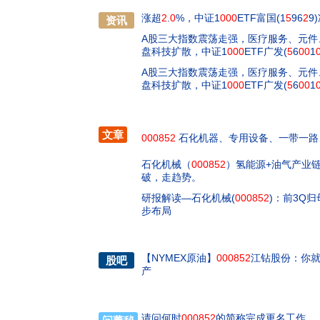
涨超
2
.
0
%，中证1
000
ETF富国(1
5
96
2
9
资讯
A股三大指数震荡走强，医疗服务、元件
盘科技扩散，中证1
000
ETF广发(
5
6
00
1
A股三大指数震荡走强，医疗服务、元件
盘科技扩散，中证1
000
ETF广发(
5
6
00
1
文章
000852
石化机器、专用设备、一带一路
石化机械（
000852
）氢能源+油气产业
破，走趋势。
研报解读—石化机械(
000852
)：前3Q
步布局
【
NYMEX原油
】
000852
江钻股份：你
股吧
产
请问何时
000852
的简称完成更名工作。