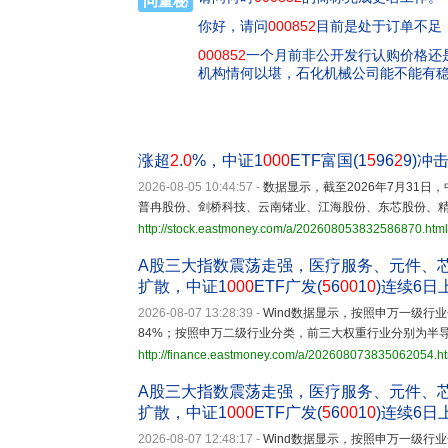
问董秘
你好，请问
000852
目前是处于订单不足
000852
一个月前非公开发行认购价格还是
机构情何以堪，石化机械公司能不能有
涨超
2
.
0
%，中证1
000
ETF富国(1
5
96
2
9)冲
2026-08-05 10:44:57
-
数据显示，截至2026年7月31日，中
普冉股份、剑桥科技、云南锗业、江海股份、东芯股份、精
http://stock.eastmoney.com/a/202608053832586870.html
A股三大指数震荡走强，医疗服务、元件、
扩散，中证1
000
ETF广发(
5
6
00
1
0
)连续6日
2026-08-07 13:28:39
-
Wind数据显示，按照申万一级行业
84%；按照申万二级行业分类，前三大权重行业分别为半导体（
http://finance.eastmoney.com/a/202608073835062054.h
A股三大指数震荡走强，医疗服务、元件、
扩散，中证1
000
ETF广发(
5
6
00
1
0
)连续6日
2026-08-07 12:48:17
-
Wind数据显示，按照申万一级行业