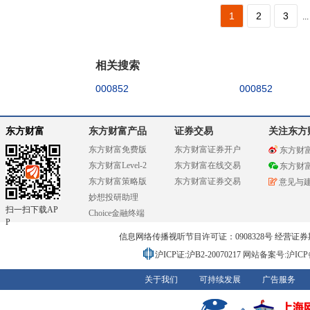
1
2
3
...
相关搜索
000852
000852
东方财富
东方财富产品
证券交易
关注东方
东方财富免费版
东方财富证券开户
东方财
东方财富Level-2
东方财富在线交易
东方财
东方财富策略版
东方财富证券交易
意见与
妙想投研助理
扫一扫下载AP
Choice金融终端
P
信息网络传播视听节目许可证：0908328号 经营证券期货业务
沪ICP证:沪B2-20070217
网站备案号:沪ICP备0
关于我们
可持续发展
广告服务