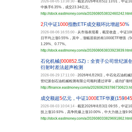
2026-08-05 13:38:30
-
截至2026年8月5日 13:01，中证1
中换手6.35%，成交23.34亿元。
http://stock.eastmoney.com/a/202608053832460242.html
2
只中证1
000
指数ETF成交额环比增超
50
%
2026-08-06 16:55:00
-
从市场表现看，截至收盘，中证10
日平均上涨0.55%，其中，涨幅居前的有1000ETF增强（5
1.29%、0.77%。
http://stock.eastmoney.com/a/202608063833923839.html
石化机械(
000852
.SZ)：全资子公司世纪
衍射时差法超声检测
2026-06-29 17:11:00
-
2026年6月29日，中石化石油机
世纪派创石油机械检测有限公司顺利通过评审，成功扩项
http://finance.eastmoney.com/a/202606293786730623.h
成交额超
5
亿元，中证1
000
ETF华夏(1
5
9
8
4
2026-08-03 10:04:14
-
截至2026年8月3日 09:55，中证1
技上涨10.93%，高争民爆上涨10.00%，中大力德上涨9.9
http://stock.eastmoney.com/a/202608033829691862.html