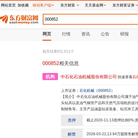
网站首页
加收藏
移动客户端
东方财富
天天基金网
东方财富证券
网页
行情
资讯
公告
研报
相关结果约
1,011
个
000852
相关信息
机构
中石化石油机械股份有限公司
快速查看
石
上市证券：
石化机械
（
000852
）
【简介】
中石化石油机械股份有限公司属于油气装备及工具制造、服务行业,主营业务包括油气开采机械设备、钻
头钻具以及油气钢管产品和天然气压缩机的设计
制销售等。主导产品涵盖钻采装备、钻完井工具
钻井装备、固井装备、压裂装备、修井装备、
质押
截止
2020-11-13
质押比例
0
%,
口及地面装备等。同时紧跟新能源发展步伐,积
及输氢钢管等新业务。 油气钻采装备、钻头钻具、井下工具,主要用于油气勘探开发工程作业;海洋工程装备主要用
于海洋油气资源勘探、开采、储运等工程作业;
解禁
2028-03-22
,
13.94
万股限售解