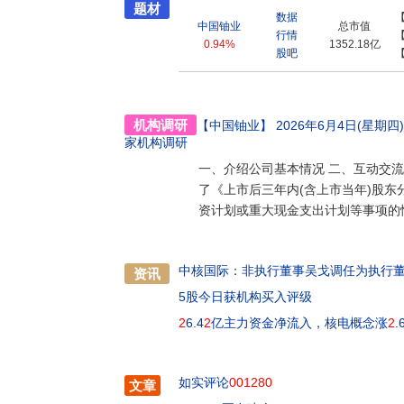
题材
数据
中国铀业
总市值
行情
0.94%
1352.18亿
股吧
机构调研
【中国铀业】
2026年6月4日(星期四)14
家机构调研
一、介绍公司基本情况 二、互动交流
了《上市后三年内(含上市当年)股东
资计划或重大现金支出计划等事项的
中核国际：非执行董事吴戈调任为执行
资讯
5股今日获机构买入评级
2
6.4
2
亿主力资金净流入，核电概念涨
2
.
如实评论
001280
文章