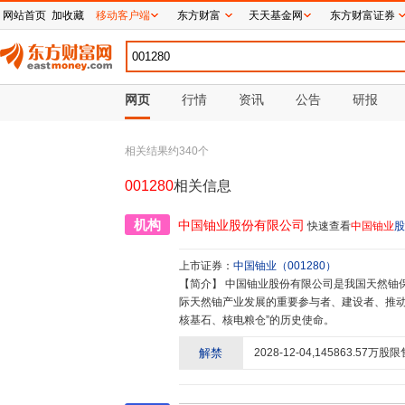
网站首页
加收藏
移动客户端
东方财富
天天基金网
东方财富证券
网页
行情
资讯
公告
研报
相关结果约
340
个
001280
相关信息
机构
中国铀业股份有限公司
快速查看
中国铀业
股
上市证券：
中国铀业
（
001280
）
【简介】
中国铀业股份有限公司是我国天然铀保障供应的国家队、主力军,是我国核工业体系的重要组成部分和国
际天然铀产业发展的重要参与者、建设者、推动者
核基石、核电粮仓”的历史使命。
解禁
2028-12-04
,
145863.57
万股限