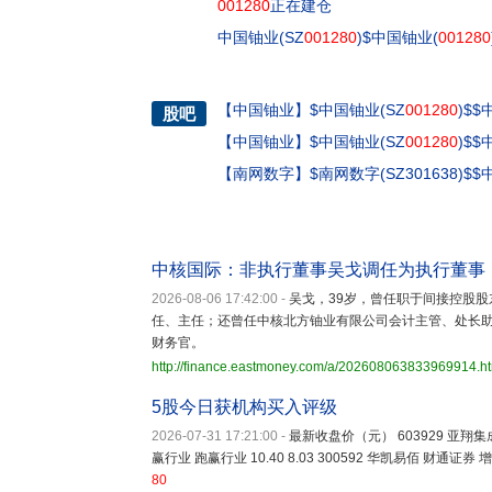
001280
正在建仓
中国铀业(SZ
001280
)$中国铀业(
001280
【
中国铀业
】
$中国铀业(SZ
001280
)$$
股吧
【
中国铀业
】
$中国铀业(SZ
001280
)$$
【
南网数字
】
$南网数字(SZ301638)$
中核国际：非执行董事吴戈调任为执行董事
2026-08-06 17:42:00
-
吴戈，39岁，曾任职于间接控股股
任、主任；还曾任中核北方铀业有限公司会计主管、处长助
财务官。
http://finance.eastmoney.com/a/202608063833969914.h
5股今日获机构买入评级
2026-07-31 17:21:00
-
最新收盘价（元） 603929 亚翔集成 华
赢行业 跑赢行业 10.40 8.03 300592 华凯易佰 财通证券 增
80