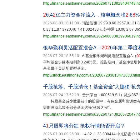
http://finance.eastmoney.com/a/202607313828404748.h
2
6.4
2
亿主力资金净流入，核电概念涨
2
.6
8
%
2026-08-03 18:11:00
-
瑞迪智驱 19.99 8.60 3957.01 21.
0.33 11.87 3720.46 7.41 002438 江苏神通 10.00 2.87 36
http://finance.eastmoney.com/a/202608033829906019.h
银华聚利灵活配置混合A：
202
6年第二季度
2026-07-20 18:55:18
-
AI基金银华聚利灵活配置混合A（
0
平均基金份额本期利润0.2485元。报告期内，基金净值增长
基金属于灵活配置型基金。
http://stock.eastmoney.com/a/202607203813471633.html
千股抢筹、千股清仓！基金资金“大挪移”抢
2026-07-24 17:52:19
-
贵州茅台（600519.SH）减少3
持股基金减少数量前十的股票中，有色金属和资源类有4
短期波动风险令部分基金选择“落袋为安”。
http://finance.eastmoney.com/a/202607243820572047.h
4
1
只股即将分红 抢权行情能否开启？
2026-07-03 09:26:00
-
- 4.82 -1.23 300414 中光防雷 0.16