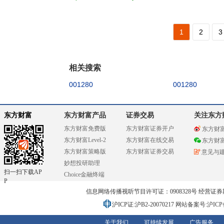
1
2
3
相关搜索
001280
001280
东方财富
东方财富产品
证券交易
关注东方
东方财富免费版
东方财富证券开户
东方财
东方财富Level-2
东方财富在线交易
东方财
东方财富策略版
东方财富证券交易
意见与
妙想投研助理
扫一扫下载AP
Choice金融终端
P
信息网络传播视听节目许可证：0908328号 经营证券期货业务
沪ICP证:沪B2-20070217
网站备案号:沪ICP备0
关于我们
可持续发展
广告服务