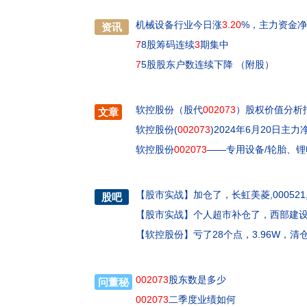
机械设备行业今日涨
3
.
20
%，主力资金净
资讯
7
8股筹码连续
3
期集中
7
5股股东户数连续下降 （附股）
软控股份（股代
002073
）股权价值分析
文章
软控股份(
002073
)2024年6月20日主力
软控股份
002073
——专用设备/轮胎、
【
股市实战
】
加仓了，长虹美菱,000521
股吧
【
股市实战
】
个人超市补仓了，西部建设0
【
软控股份
】
亏了28个点，3.96W，
002073
股东数是多少
问董秘
002073
二季度业绩如何