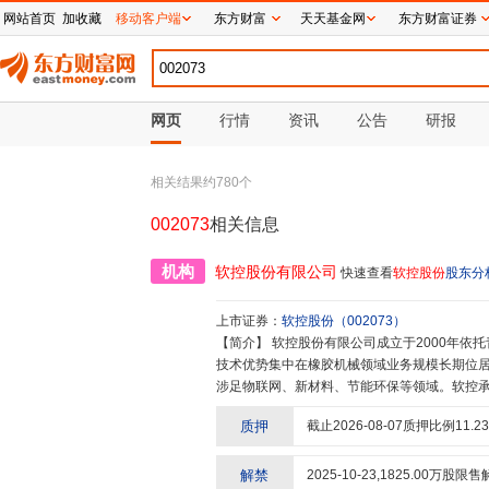
网站首页
加收藏
移动客户端
东方财富
天天基金网
东方财富证券
网页
行情
资讯
公告
研报
相关结果约
780
个
002073
相关信息
机构
软控股份有限公司
快速查看
软控股份
股东分
上市证券：
软控股份
（
002073
）
【简介】
软控股份有限公司成立于2000年依托青岛科技大学发展起来的国际化高科技企业集团。软控主营业务和
技术优势集中在橡胶机械领域业务规模长期位居
涉足物联网、新材料、节能环保等领域。软控承
胎先进装备与关键材料国家工程研究中心、数
质押
截止
2026-08-07
质押比例
11.23
解禁
2025-10-23
,
1825.00
万股限售