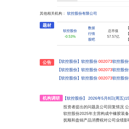
其他相关机构：
软控股份有限公司
题材
数据
软控股份
总市值
行情
-0.53%
57.57亿
股吧
【软控股份】
软控股份:
002073
软控股份
公告
【软控股份】
软控股份:
002073
软控股份
【软控股份】
软控股份:
002073
软控股份
机构调研
【软控股份】
2026年5月8日(周五)15:
投资者提出的问题及公司回复情况 公
软控股份2025年主营构成中橡胶装备系
抚顺和盘锦产品消费税对公司业绩影