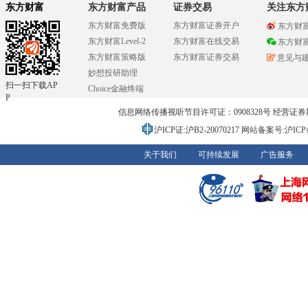
东方财富
东方财富产品
证券交易
关注东方
东方财富免费版
东方财富证券开户
东方财
东方财富Level-2
东方财富在线交易
东方财
东方财富策略版
东方财富证券交易
意见与
妙想投研助理
扫一扫下载AP
Choice金融终端
P
信息网络传播视听节目许可证：0908328号 经营证券期货业务
沪ICP证:沪B2-20070217
网站备案号:沪ICP备0
关于我们
可持续发展
广告服务