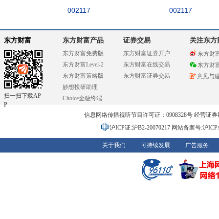
002117
002117
东方财富
东方财富产品
证券交易
关注东方
东方财富免费版
东方财富证券开户
东方财
东方财富Level-2
东方财富在线交易
东方财
东方财富策略版
东方财富证券交易
意见与
妙想投研助理
扫一扫下载AP
Choice金融终端
P
信息网络传播视听节目许可证：0908328号 经营证券期货业务
沪ICP证:沪B2-20070217
网站备案号:沪ICP备0
关于我们
可持续发展
广告服务