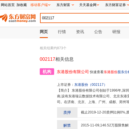
网站首页
加收藏
移动客户端
东方财富
天天基金网
东方财富证券
网页
行情
资讯
公告
研报
相关结果约
873
个
002117
相关信息
机构
东港股份有限公司
快速查看
东港股份
股东分
上市证券：
东港股份
（
002117
）
【简介】
东港股份有限公司创始于1996年,深圳证券交易所A股上市公司,证券代码002117,总部位于美丽的泉城济
南,设有东港瑞云数据技术有限公司、北京东港
司。在济南、北京、上海、广州、成都、郑州等
心,在全国主要中心城市布局了30家销售服务
质押
截止
2019-12-20
质押比例
0
%,
络。专注于为政府机关、事业单位、银行、保险
C)卡、智能档案存储、RFID智能产品、数据
先的企业。东港企业社会责任理念:“着眼于未来
解禁
2015-11-09
,
146.52
万股限售解