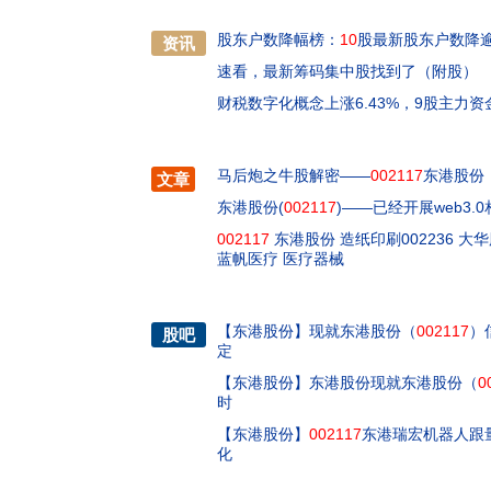
股东户数降幅榜：
10
股最新股东户数降
资讯
速看，最新筹码集中股找到了（附股）
财税数字化概念上涨6.43%，9股主力
马后炮之牛股解密——
002117
东港股份
文章
东港股份(
002117
)——已经开展web3.
002117
东港股份 造纸印刷002236 大华
蓝帆医疗 医疗器械
【
东港股份
】
现就东港股份（
002117
）
股吧
定
【
东港股份
】
东港股份现就东港股份（
0
时
【
东港股份
】
002117
东港瑞宏机器人跟
化