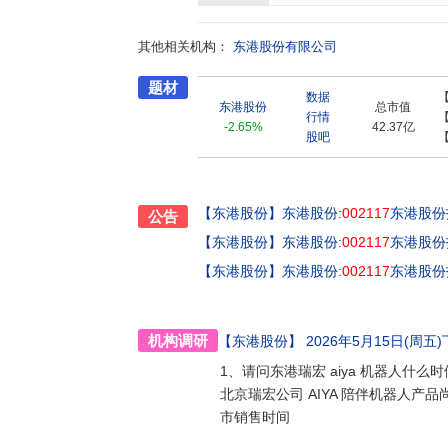
府、社会、股东、合作伙伴、员工多方和谐关系
节能环保理念、积极推广应用节能环保新技术,
其他相关机构：
东港股份有限公司
题材
数据
东港股份
总市值
行情
-2.65%
42.37亿
股吧
【东港股份】
东港股份:
002117
东港股份
公告
【东港股份】
东港股份:
002117
东港股份
【东港股份】
东港股份:
002117
东港股份
机构调研
【东港股份】
2026年5月15日(周五)下
1、请问东港瑞宏 aiya 机器人什么
北京瑞宏公司 AIYA 陪伴机器人
市销售时间