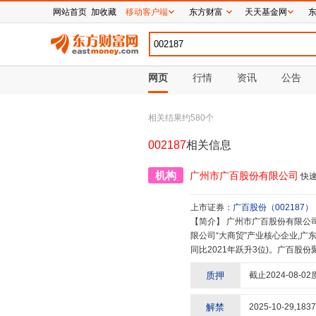
网站首页
加收藏
移动客户端
东方财富
天天基金网
网页
行情
资讯
公告
相关结果约
580
个
002187
相关信息
机构
广州市广百股份有限公司
快
上市证券：
广百股份
（
002187
）
【简介】
广州市广百股份有限公司(简称“广百股份”)是深交所主板上市公司(002187.SZ),广州岭南商旅投资集团有
限公司“大商贸”产业核心企业,广
同比2021年跃升3位)。广百
入点,构建多品牌、多业态、多场
质押
截止
2024-08-02
商贸零售行业引领者1991年2月8
2007年11月22日,广百股份在
成功发行股份收购广州市新大新有限
解禁
2025-10-29
,
1837