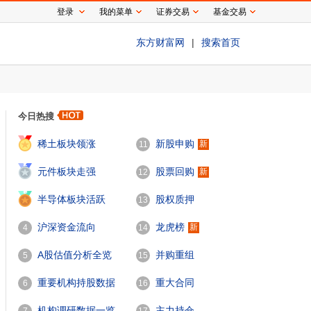
登录
我的菜单
证券交易
基金交易
东方财富网
|
搜索首页
今日热搜
1
稀土板块领涨
新股申购
新
11
2
元件板块走强
股票回购
新
12
3
半导体板块活跃
股权质押
13
沪深资金流向
龙虎榜
新
4
14
A股估值分析全览
并购重组
5
15
重要机构持股数据
重大合同
6
16
机构调研数据一览
主力持仓