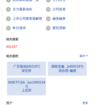
7
17
主力最新动向
公司投资
8
18
上市公司限售股解禁
融资融券
9
19
一览
昨日涨停
委托理财
10
20
相关搜索
002187
相关股吧
展开
广百股份
[
002187
]
国联安鑫...
[
of002187
]
深交所
混合型-偏债
300ETF沽6...
[
so1000218
7
]
上交所
用户
更多