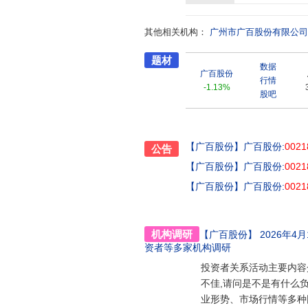
头。“广百”品牌深耕零售市场30
售主业连锁发展为核心,建立了广
其他相关机构：
大新品牌是百年老字号,“广百”品
广州市广百股份有限公司
从1991年的2.61亿元发展到87
题材
公司先后荣获国家、省市奖项100
数据
政府质量奖提名奖(第七届)”的零
广百股份
行情
-1.13%
股吧
【广百股份】
广百股份:
0021
公告
【广百股份】
广百股份:
0021
【广百股份】
广百股份:
0021
机构调研
【广百股份】
2026年4月1
资者
等多家机构调研
投资者关系活动主要内容介
不佳,请问是不是有什么负
业形势、市场行情等多种