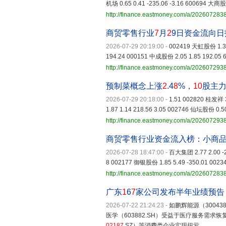
机场 0.65 0.41 -235.06 -3.16 600694 大商股份
http://finance.eastmoney.com/a/20260728
商贸零售行业
7
月
2
9日资金流向日
2026-07-29 20:19:00
-
002419 天虹股份 1.36
194.24 000151 中成股份 2.05 1.85 192.05 
http://finance.eastmoney.com/a/20260729
预制菜概念上涨
2
.4
8
%，
10
股主
2026-07-29 20:18:00
-
1.51 002820 桂发祥 3
1.87 1.14 218.56 3.05 002746 仙坛股份 0.50
http://finance.eastmoney.com/a/20260729
商贸零售行业资金流入榜：小商
2026-07-28 18:47:00
-
百大集团 2.77 2.00 -2
8 002177 御银股份 1.85 5.49 -350.01 0023
http://finance.eastmoney.com/a/20260728
广东
1
6
7
家公司发布半年业绩预告
2026-07-22 21:24:23
-
如鹏辉能源（3004
医学（603882.SH）受益于医疗服务需求恢
02187
.SZ）等消费类企业实现扭亏。