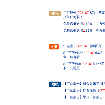
广百股份(
002187
.SZ)：
资讯
担任任何职务
免税店概念涨
2
.69%，主
免税店概念涨
1
.63%，主
中电港，
002187
.缩量回踩
文章
$广百股份(SZ
002187
)$6
划，如有看
$广百股份sz
002187
$：公司
股，公司是一
【
广百股份
】
机会又来了,炒
股吧
【
广百股份
】
广百股份（
002
【
广百股份
】
举报广百股份
0