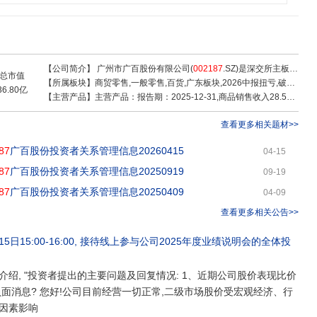
多年,中高端经营定位,以“深耕广州、扎根大湾区、面向全国”为战略规划布局,以零
百百货、广百广场、广百电器、广百超市、广百黄金、广百荟等专业品牌组合;新
牌深融合传承与创新、国风与文旅,专注发展区域市场。2022年,广百股份资产总额
.96亿元;经营规模从1991年的2.2亿元发展到137.63亿元,经营效益年年稳步增长。
多个,是广州市唯一获评“国家级服务业标准化试点单位”、广东省唯一荣获“广东省
【公司简介】
广州市广百股份有限公司(
002187
.SZ)是深交所主板上市公司,广州岭南商旅投资集团有限公司“大商贸”产业核心企业
售企业,旗下6家门店获得零售业最高荣誉一一国家“金鼎百货店”称号。
总市值
【所属板块】
商贸零售,一般零售,百货,广东板块,2026中报扭亏,破增发价股,破净股,内贸流通,深股通,机构重仓,零售概念,首发经济,预制菜概念,退税商店,免税概念,新零售,网红经济,央国企改革,粤港自贸,电商概念,黄金概念,创投
36.80亿
【主营产品】
主营产品：报告期：2025-12-31,商品销售收入28.56亿 ，占比83.7% ，利润5.31亿 ，占比55.12% ，毛利率18.58%；租赁收入3.31亿 ，占比9.7% ，利润2.17亿 ，占比22.52% ，毛利率65.51%；提供服务收入2.25亿 ，占比6.61% ，利润2.15亿 ，占比22.37% ，毛利率95.55%
查看更多相关题材>>
87
广百股份投资者关系管理信息20260415
04-15
87
广百股份投资者关系管理信息20250919
09-19
87
广百股份投资者关系管理信息20250409
04-09
查看更多相关公告>>
5日15:00-16:00
, 接待
线上参与公司2025年度业绩说明会的全体投
绍, "投资者提出的主要问题及回复情况: 1、近期公司股价表现比价
面消息? 您好!公司目前经营一切正常,二级市场股价受宏观经济、行
因素影响