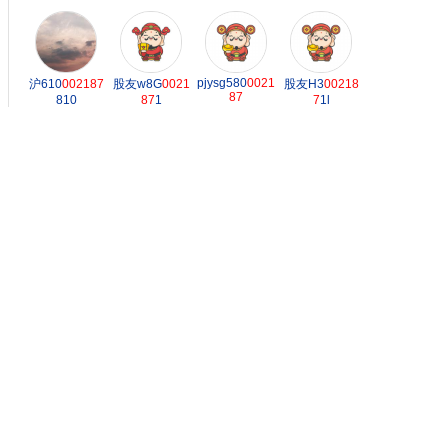
pjysg580
0021
沪610
002187
股友w8G
0021
股友H3
00218
87
810
87
1
7
1l