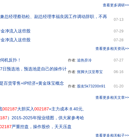
查看更多调研>>
董事兼总经理蔡劲松、副总经理李福良因工作调动辞职，不再
07-13
力资金净流入这些股
07-29
力资金净流入这些股
07-28
查看更多相关资讯>>
，伺机反扑！
作者:
追热弃冷
07-27
月17日预选池，预选池是自己的操作计
作者:
抠脚大汉至尊宝
06-16
是百货零售+IP经济+黄金珠宝概念
作者:
股友5k73200n91
01-20
查看更多相关文章>>
底
002187
大胆买入
002187
=主力成本:8.40元,
187
）2015-2025年报业绩图，供大家参考哈
02187
严重控盘，操作股价，天天压盘
查看更多相关帖子>>