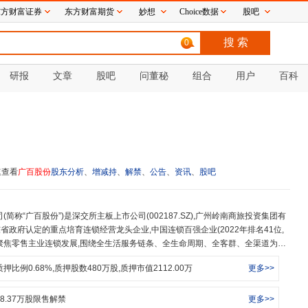
东方财富证券
东方财富期货
妙想
Choice数据
股吧
0
研报
文章
股吧
问董秘
组合
用户
百科
速查看
广百股份
股东分析
、
增减持
、
解禁
、
公告
、
资讯
、
股吧
东省政府认定的重点培育连锁经营龙头企业,中国连锁百强企业(2022年排名41位,
股份聚焦零售主业连锁发展,围绕全生活服务链条、全生命周期、全客群、全渠道为切
景、多触点的零售产业生态体系,是广州市建设国际消费中心城市主力军,华南地区
质押比例
0.68
%,质押股数
480
万股,质押市值
2112.00
万
更多>>
日,广州百货大厦正式成立:2002年4月30日,转制改名为广州市广百股份有限公司:
深交所正式挂牌上市,在跨越式发展道路上树起了新的里程碑;2009年12月,广百股份
公司;2021年7月,广百股份与广州友谊完成重大资产重组,打造区域百货龙
8.37
万股限售解禁
更多>>