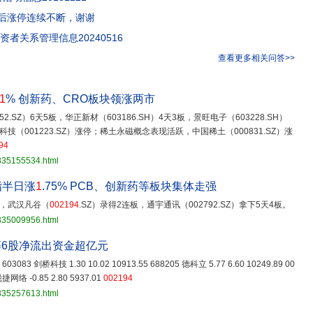
后涨停连续不断，谢谢
资者关系管理信息20240516
查看更多相关问答>>
1
% 创新药、CRO板块领涨两市
2.SZ）6天5板，华正新材（603186.SH）4天3板，景旺电子（603228.SH）
科技（001223.SZ）涨停；稀土永磁概念表现活跃，中国稀土（000831.SZ）涨
94
3835155534.html
指半日涨
1
.75% PCB、创新药等板块集体走强
情，武汉凡谷（
002194
.SZ）录得2连板，通宇通讯（002792.SZ）拿下5天4板。
3835009956.html
6股净流出资金超亿元
48 603083 剑桥科技 1.30 10.02 10913.55 688205 德科立 5.77 6.60 10249.89 00
锐捷网络 -0.85 2.80 5937.01
002194
3835257613.html