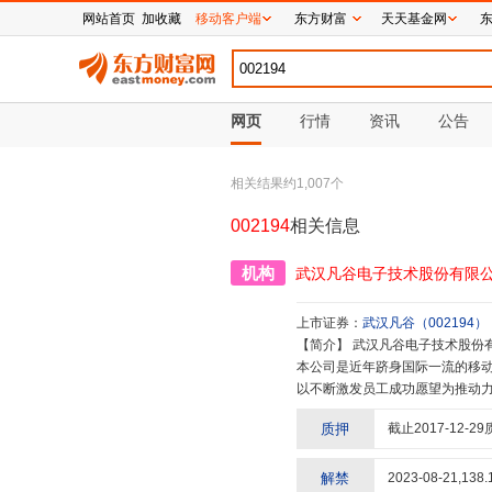
网站首页
加收藏
移动客户端
东方财富
天天基金网
网页
行情
资讯
公告
相关结果约
1,007
个
002194
相关信息
机构
武汉凡谷电子技术股份有限
上市证券：
武汉凡谷
（
002194
）
【简介】
武汉凡谷电子技术股份有限公司(股票代码:002194)的前身是成立于1989年的武汉凡谷电子技术研究所。
本公司是近年跻身国际一流的移动
以不断激发员工成功愿望为推动力”
务,集中取胜,相邻业务,优选发
质押
截止
2017-12-29
要产品和解决方案有滤波器系列(
件研发平台,快速响应客户定制产
端到端的一站式生产制造体系。
解禁
2023-08-21
,
138.