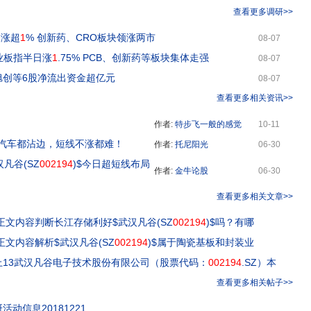
查看更多调研>>
齐涨超
1
% 创新药、CRO板块领涨两市
08-07
业板指半日涨
1
.75% PCB、创新药等板块集体走强
08-07
旭创等6股净流出资金超亿元
08-07
查看更多相关资讯>>
作者:
特步飞一般的感觉
10-11
汽车都沾边，短线不涨都难！
作者:
托尼阳光
06-30
汉凡谷(SZ
002194
)$今日超短线布局
作者:
金牛论股
06-30
查看更多相关文章>>
正文内容判断长江存储利好$武汉凡谷(SZ
002194
)$吗？有哪
正文内容解析$武汉凡谷(SZ
002194
)$属于陶瓷基板和封装业
上13武汉凡谷电子技术股份有限公司（股票代码：
002194
.SZ）本
查看更多相关帖子>>
活动信息20181221