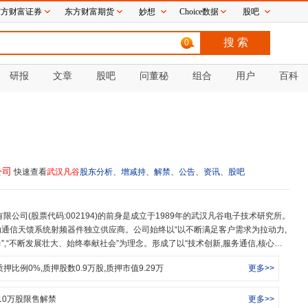
东方财富证券
东方财富期货
妙想
Choice数据
股吧
0
研报
文章
股吧
问董秘
组合
用户
百科
公司
快速查看
武汉凡谷
股东分析
、
增减持
、
解禁
、
公告
、
资讯
、
股吧
通信天馈系统射频器件独立供应商。公司始终以“以不断满足客户需求为拉动力,
,“不断发展壮大、始终奉献社会”为理念。形成了以“技术创新,服务通信,核心业
展”宗旨的发展路线。公司长期专注于发展移动通信天馈系统射频器件的核心技术,主
质押比例
0
%,质押股数
0.9
万股,质押市值
9.29
万
更多>>
双工器、合路器、塔顶放大器等)、介质材料,凭借自有知识产权和强大的软件和硬
品需求。公司具有从模具设计、压铸、机加、喷涂、电镀到装配、调试、检测的
凭借专业化产品研发平台、纵向集成的大规模生产能力、低成本结构以及优秀的客
10
万股限售解禁
更多>>