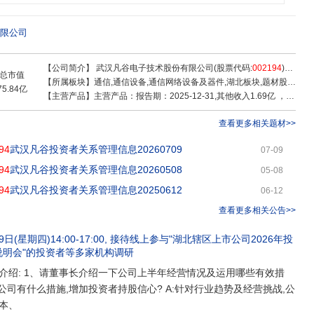
动通信系统集成商提供基站天馈系统射频子系统和器件的定制产品及专业服务,通
理、交付优势帮助客户服务了世界上约三分之一的移动用户。
限公司
【公司简介】
武汉凡谷电子技术股份有限公司(股票代码:
002194
)的前身是成立于1989年的武汉凡谷电子技术研究所。
总市值
【所属板块】
通信,通信设备,通信网络设备及器件,湖北板块,题材股,破增发价股,最近多板,东方财富热股,昨日高振幅,昨日首板,昨日涨停_含一字,富时罗素,昨日涨停,深股通,融资融券,通信技术,毫米波概念,职业教育,卫星互联网,华为概念,5G概念,物联网,创投
75.84亿
【主营产品】
主营产品：报告期：2025-12-31,其他收入1.69亿 ，占比12.52% ，利润0.57亿 ，占比20.65% ，毛利率33.87%；双工器收入9.07亿 ，占比67.09% ，利润1.75亿 ，占比63.2% ，毛利率19.34%；射频子系统收入0.14亿 ，占比1.07% ，利润0.04亿 ，占比1.51% ，毛利率28.87%；滤波器收入2.61亿 ，占比19.32% ，利润0.41亿 ，占比14.64% ，毛利率15.56%
查看更多相关题材>>
94
武汉凡谷投资者关系管理信息20260709
07-09
94
武汉凡谷投资者关系管理信息20260508
05-08
94
武汉凡谷投资者关系管理信息20250612
06-12
查看更多相关公告>>
9日(星期四)14:00-17:00
, 接待
线上参与"湖北辖区上市公司2026年投
说明会"的投资者
等多家机构调研
介绍: 1、请董事长介绍一下公司上半年经营情况及运用哪些有效措
公司有什么措施,增加投资者持股信心? A:针对行业趋势及经营挑战,公
本、