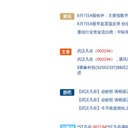
8月7日A股收评：主要指数
资讯
8月7日A股早盘震荡反弹 创
通信行业资金流出榜：中际
武汉凡谷（
002194
）
文章
武汉凡谷（
002194
），通讯
$赛象科技(SZ002337)$$武
进
【
武汉凡谷
】
@妙想 请根据
股吧
【
武汉凡谷
】
@妙想 请根据
【
武汉凡谷
】
今天收盘能站
*ST凡谷:
002194
*ST凡谷调研
问董秘