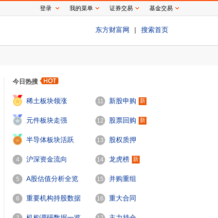
登录
我的菜单
证券交易
基金交易
东方财富网
|
搜索首页
今日热搜
1
稀土板块领涨
新股申购
新
11
2
元件板块走强
股票回购
新
12
3
半导体板块活跃
股权质押
13
沪深资金流向
龙虎榜
新
4
14
A股估值分析全览
并购重组
5
15
重要机构持股数据
重大合同
6
16
机构调研数据一览
主力持仓