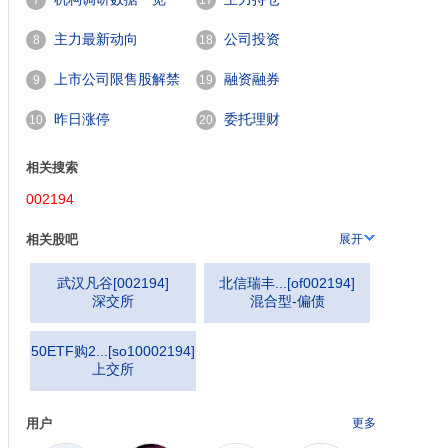
7
17
主力最新动向
公司投资
8
18
上市公司限售股解禁
融资融券
9
19
一览
昨日涨停
委托理财
10
20
相关搜索
002194
相关股吧
展开
武汉凡谷
[
002194
]
北信瑞丰...
[
of002194
]
深交所
混合型-偏债
50ETF购2...
[
so10002194
]
上交所
用户
更多