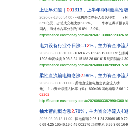
上证早知道｜
00
1313，上半年净利最高预增
2026-07-13 06:54:00
-
○机构席位净买入金风科技 7月
3.50亿元，占总成交额比例6.02%。 华泰证券研报
国内、海外市占率分别为19.8%、8.9%。
http://finance.eastmoney.com/a/202607133802723326.h
电力设备行业今日涨1.1
2
%，主力资金净流
2026-08-03 18:10:00
-
6.69 4.25 16546.19 002176 江特
1208 华菱线缆 9.98 8.24 15188.26 601615 明阳智能 4.30 
http://finance.eastmoney.com/a/202608033829905915.h
柔性直流输电概念涨
2
.99%，主力资金净流
2026-08-03 18:11:00
-
柔性直流输电概念资金流入榜 代
元） 主力资金净流入比率（%） 600406 国电南瑞 2.96 1.24 2396
02202
http://finance.eastmoney.com/a/202608033829904360.h
抽水蓄能概念涨
2
.78%，主力资金净流入43
2026-08-03 18:11:00
-
国电南瑞 2.96 1.24 23969.05 9.7
6.69 4.25 16546.19 6.49 002176 江特电机 9.99 3.66 164