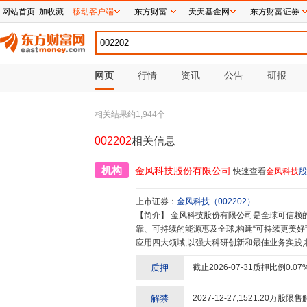
网站首页
加收藏
移动客户端
东方财富
天天基金网
东方财富证券
网页
行情
资讯
公告
研报
相关结果约
1,944
个
002202
相关信息
机构
金风科技股份有限公司
快速查看
金风科技
股
上市证券：
金风科技
（
002202
）
【简介】
金风科技股份有限公司是全球可信赖的清洁能源战略合作伙伴,致力于推动能源变革,让人人可负担、可
靠、可持续的能源惠及全球,构建“可持续更美
应用四大领域,以强大科研创新和最佳业务实践
市的公司,金风科技多次入选“气候领袖企业”、“
质押
截止
2026-07-31
质押比例
0.07
新能力企业50强”、“全球最环保企业200强”、
0强”、年度ESG实力先锋企业、A股公司ES
能源事业蓬勃发展,并以全面深度的国际化能力
解禁
2027-12-27
,
1521.20
万股限售