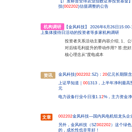
【广发标普全球农业指数证券投资基金
强”、“新财富最佳上市公司”、“《财富》中国5
技(
002202
)估值调整的公告
技合作研发的GWH252-16MW海上风电机组入
福建舰、新一代人造太阳等中国智造典范并列。
超过2,860亿千瓦时绿色电力,相当于减少2.3
机构调研
【金风科技】
2026年6月26日15:00-1
风科技承诺:从2022年起,实现运营边界碳中和;2
上集体接待日活动的投资者
等多家机构调研
科技产品绿色电力使用比例达到100%;2040
奉献碧水蓝天,给未来留下更多资源”的企业使命
投资者关系活动主要内容介绍, 1、
对后续毛利提升的带动作用? 答:您好,
核心理念从"度电成本
金风科技(
002202
.SZ)：
20
亿元长期限含
资讯
上证早知道｜
00
1313，上半年净利最高
元
电力设备行业今日涨1.1
2
%，主力资金
002202
金凤科技—国内风电机组龙头企
文章
另外，金风科技（SZ
002202
）这个绿色
的，成长性也非常好！