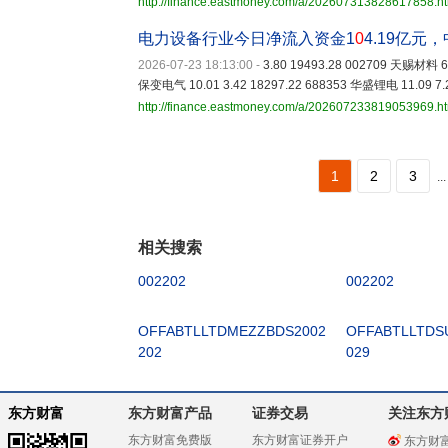
http://finance.eastmoney.com/a/202607313828617858.h
电力设备行业今日净流入资金1
0
4.19亿元
2026-07-23 18:13:00
-
3.80 19493.28 002709 天赐材料 6.
保变电气 10.01 3.42 18297.22 688353 华盛锂电 11.09 7.
http://finance.eastmoney.com/a/202607233819053969.h
1
2
3
...
相关搜索
002202
002202
OFFABTLLTDMEZZBDS2002
OFFABTLLTDS
202
029
东方财富
东方财富产品
证券交易
关注东方
东方财富免费版
东方财富证券开户
东方财