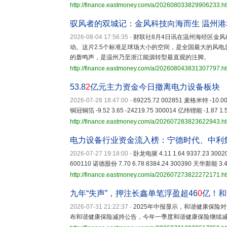
http://finance.eastmoney.com/a/202608033829906233.h
驭风者的双城记：金风科技向海而生 温州
2026-08-04 17:56:35
-
财联社8月4日讯在温州海经区金风
动。这片2.5个标准足球场大小的空间，是全国最大的风电总
的轰鸣声，是温州乃至浙江能源转型最直观的注脚。
http://finance.eastmoney.com/a/202608043831307797.h
53.8
2
亿元主力资金今日撤离电力设备板块
2026-07-28 18:47:00
-
69225.72 002851 麦格米特 -10.00 
铜冠铜箔 -9.52 3.65 -24219.75 300014 亿纬锂能 -1.87 1.5
http://finance.eastmoney.com/a/202607283823622943.h
电力设备行业资金流入榜：宁德时代、中利
2026-07-27 19:18:00
-
卧龙电驱 4.11 1.64 9337.23 30020
600110 诺德股份 7.70 6.78 8384.24 300390 天华新能 3.46
http://finance.eastmoney.com/a/202607273822272171.h
九年“失声”，押注长鑫单笔浮盈超46
0
亿！和
2026-07-31 21:22:37
-
2025年中报显示，和谐健康保险
布和谐健康保险减持公告，今年一季度和谐健康保险继续减持7