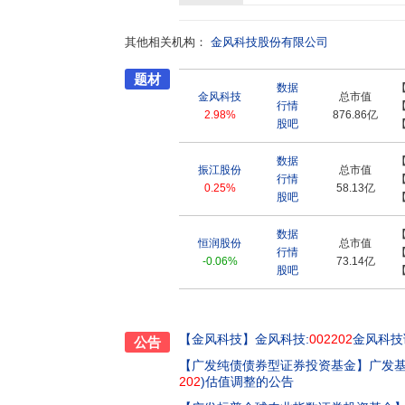
6大洲、42个国家。公司已在北美、南美、欧
面实现资本、市场、技术、人才、管理的国际化
其他相关机构：
携手全球伙伴进行可持续创新,北京研发总部、
金风科技股份有限公司
发展的核心动力。目前,公司累计拥有全球专利技
题材
制定504余项,累计参加国际标准制定31项。
数据
装备、能源服务与能源应用四大领域,向可持续
金风科技
总市值
行情
化清洁能源资源开发,赋能地区能源结构优化,支撑
2.98%
876.86亿
股吧
投资建设并运营管理的风电场超8GW。同时,
业和财务层面的深刻了解相结合,为超21GW的清
数据
服务,助力合作伙伴收获稳定的资产效益,加速
振江股份
总市值
行情
标准和绿色供应链管理体系,金风科技提供更高
0.25%
58.13亿
股吧
清洁能源的生产和获取触手可得。截至2024年第三
行风电机组遍布世界。金风科技已连续13年排
数据
机占中国出口总量的近50%。2023年,金风科
恒润股份
总市值
行情
能源价值链的专业知识和经验优势,金风科技提
-0.06%
73.14亿
股吧
资深的清洁能源规划与设计服务、更透明高效的
索智慧能源时代的服务创新,让标准高效、智慧透
技已在全球超30个国家实现风电在运维服务容
节进行优化和再造,积极构建面向新型电力系统
【金风科技】
金风科技:
002202
金风科技调
公告
放脱钩,全面实现“碳中和”,推动工业文明和生态
【广发纯债债券型证券投资基金】
广发
项目在港航物流、钢铁冶炼、石油石化、商务
202
)估值调整的公告
在清洁能源领域的最佳实践,金风科技多次入选“
司”、“最佳投资者关系公司”,并荣登“全球最具创