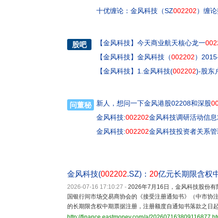
十优缠论：金风科技（SZ
002202
）缠论
【
金风科技
】
今天商业航天核心龙一
002
股吧
【
金风科技
】
金风科技（
002202
）201
【
金风科技
】
1.金风科技(
002202
)-股东
新人，想问一下金风港股02208和深股
0
问董秘
金风科技:
002202
金风科技调研活动信息20
金风科技:
002202
金风科技投资者关系管理制
金风科技(
002202
.SZ)：
20
亿元长期限含权
2026-07-16 17:10:27
-
2026年7月16日，金风科技股份
国银行间市场交易商协会的《接受注册通知书》（中市协注〔2
的长期限含权中期票据注册，注册额度自通知书落款之日起
http://finance.eastmoney.com/a/202607163809116877.ht