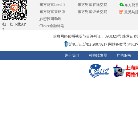
东方财富Level-2
东方财富在线交易
东方财
东方财富策略版
东方财富证券交易
意见与
妙想投研助理
扫一扫下载AP
Choice金融终端
P
信息网络传播视听节目许可证：0908328号 经营证券期货业务
沪ICP证:沪B2-20070217
网站备案号:沪ICP备0
关于我们
可持续发展
广告服务