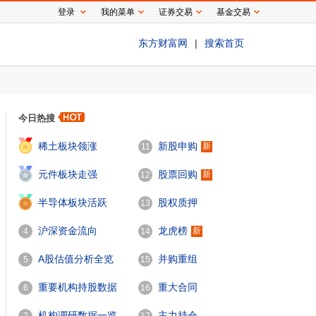
登录
我的菜单
证券交易
基金交易
东方财富网
|
搜索首页
今日热搜
1
稀土板块领涨
新股申购
新
11
2
元件板块走强
股票回购
新
12
3
半导体板块活跃
股权质押
13
沪深资金流向
龙虎榜
新
4
14
A股估值分析全览
并购重组
5
15
重要机构持股数据
重大合同
6
16
机构调研数据一览
主力持仓