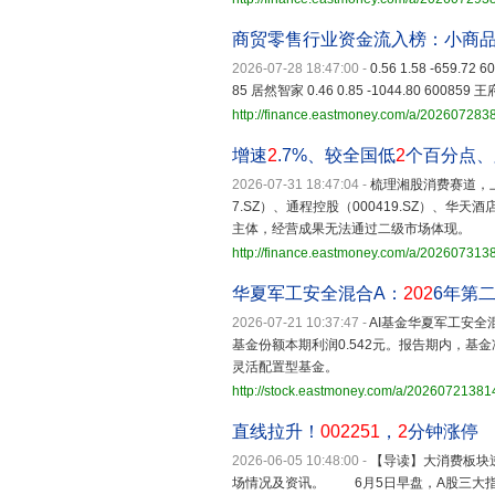
商贸零售行业资金流入榜：小商
2026-07-28 18:47:00
-
0.56 1.58 -659.72
85 居然智家 0.46 0.85 -1044.80 600859 王府
http://finance.eastmoney.com/a/20260728
增速
2
.7%、较全国低
2
个百分点、
2026-07-31 18:47:04
-
梳理湘股消费赛道，
7.SZ）、通程控股（000419.SZ）、华
主体，经营成果无法通过二级市场体现。
http://finance.eastmoney.com/a/20260731
华夏军工安全混合A：
202
6年第
2026-07-21 10:37:47
-
AI基金华夏军工安全
基金份额本期利润0.542元。报告期内，基金
灵活配置型基金。
http://stock.eastmoney.com/a/2026072138
直线拉升！
002251
，
2
分钟涨停
2026-06-05 10:48:00
-
【导读】大消费板
场情况及资讯。 6月5日早盘，A股三大指数