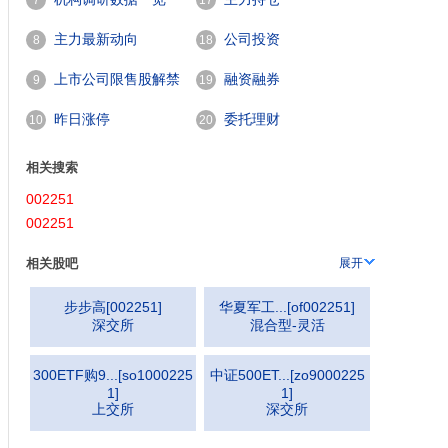
7
17
主力最新动向
公司投资
8
18
上市公司限售股解禁
融资融券
9
19
一览
昨日涨停
委托理财
10
20
相关搜索
002251
002251
相关股吧
展开
步步高
[
002251
]
华夏军工...
[
of002251
]
深交所
混合型-灵活
300ETF购9...
[
so1000225
中证500ET...
[
zo9000225
1
]
1
]
上交所
深交所