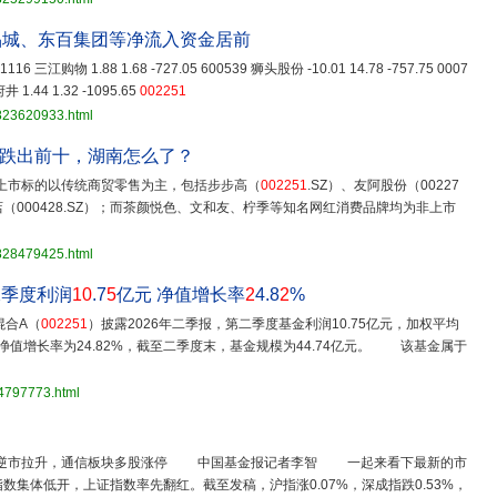
品城、东百集团等净流入资金居前
 601116 三江购物 1.88 1.68 -727.05 600539 狮头股份 -10.01 14.78 -757.75 0007
井 1.44 1.32 -1095.65
002251
3823620933.html
跌出前十，湖南怎么了？
上市标的以传统商贸零售为主，包括步步高（
002251
.SZ）、友阿股份（00227
天酒店（000428.SZ）；而茶颜悦色、文和友、柠季等知名网红消费品牌均为非上市
3828479425.html
二季度利润
10
.7
5
亿元 净值增长率
2
4.8
2
%
混合A（
002251
）披露2026年二季报，第二季度基金利润10.75亿元，加权平均
净值增长率为24.82%，截至二季度末，基金规模为44.74亿元。 该基金属于
14797773.html
块逆市拉升，通信板块多股涨停 中国基金报记者李智 一起来看下最新的市
集体低开，上证指数率先翻红。截至发稿，沪指涨0.07%，深成指跌0.53%，