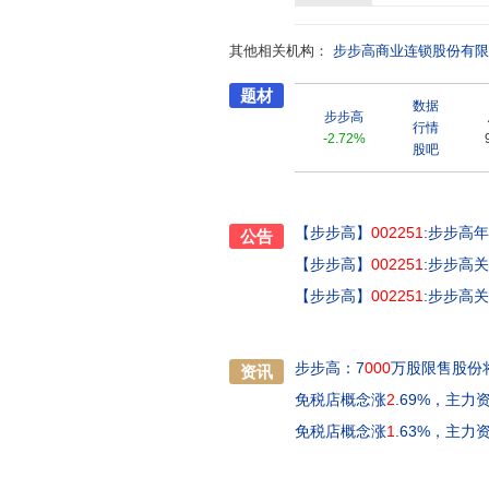
线上线下融合的智慧零售企业,目前拥有数字化会员超3000
民责任,长期坚持捐资助学、抗震
其他相关机构：
同富裕,将成果与社会共享。2016
步步高商业连锁股份有限
国改革开放40年百名杰出民营企业
题材
光彩事业重点项目”。
数据
步步高
行情
-2.72%
股吧
【步步高】
002251
:步步高
公告
【步步高】
002251
:步步高
【步步高】
002251
:步步高
步步高：7
000
万股限售股份
资讯
免税店概念涨
2
.69%，主
免税店概念涨
1
.63%，主