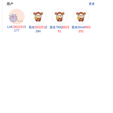
用户
更多
LHC
002251
5
股友
002251
E
股友76IQ
0022
股友0mc6
002
177
28n
51
251