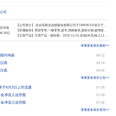
万。 肩负使命,敢于担当。步步高坚持不懈履行企业公
救灾、扶弱济困、抗疫保供等系列公益活动。通过产业扶持,助力乡村振兴,促进共
年,步步高集团获评“全国先进基层党组织”荣誉称号;2020年,王填董事长入选《中
公司
家》名单,荣获“全国劳动模范”等荣誉;步步高集团精准扶贫项目入选“2020年全国
【公司简介】
步步高商业连锁股份有限公司于1995年3月创立于伟人故里湖南湘潭,以“共创美好生活”为企业使命,目前已成长为拥有超市、购物中心、商业综合体、物流运输等多业态的商业集团。步步高人的同心共聚、携手奋斗,近60家多业态实体门店分布湘、赣、桂、川等省市,并深耕湖南市场。学习胖东来文化理念
总市值
【所属板块】
商贸零售,一般零售,超市,湖南板块,股权分散,破增发价股,破发股,小盘股,内贸流通,标准普尔,富时罗素,深股通,融资融券,机构重仓,统一大市场,预制菜概念,REITs概念,社区团购,新零售,电商概念,移动支付
96.26亿
【主营产品】
主营产品：报告期：2025-12-31,其他(补充)收入11.21亿 ，占比26.62% ，利润6.83亿 ，占比47.63% ，毛利率60.96%；物流及广告收入0.9亿 ，占比2.14% ，利润0.13亿 ，占比0.89% ，毛利率14.14%；百货收入2.34亿 ，占比5.55% ，利润1.4亿 ，占比9.79% ，毛利率60.09%；超市收入27.66亿 ，占比65.69% ，利润5.98亿 ，占比41.7% ，毛利率21.63%
查看更多相关题材>>
年报问询函
06-12
关注函
04-19
关注函
04-26
查看更多相关公告>>
将于8月3日上市流通
07-29
力资金净流入这些股
07-29
力资金净流入这些股
07-28
查看更多相关资讯>>