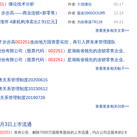
51
）缠论技术分析
作者:
十优缠论
01-17
步步高——商业连锁+新零售）
作者:
股友09002O18f5
12-14
涨停 4家机构净卖出2.91亿元】
作者:
为你筹谋79118
04-21
查看更多相关文章>>
下步步高
002251
改由地方国资委实控，再引入胖东来管理团队
股份有限公司（股票代码：
002251
）是湖南省领先的连锁零售企业。
股份有限公司（股票代码：
002251
）是湖南省领先的连锁零售企业。
查看更多相关帖子>>
者关系管理制度20200615
者关系管理制度20230512
系管理制度20190726
查看更多相关问答>>
月3日上市流通
02251
）发布公告，解除7000万股限售股份的上市流通，约占公司总股本的2.6