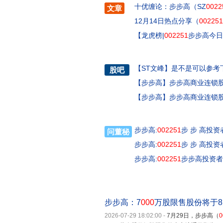
十优缠论：步步高（SZ
0022
文章
12月14日热点分享（
002251
【龙虎榜|
002251
步步高今日
【
ST文峰
】
是不是可以参考
股吧
【
步步高
】
步步高商业连锁
【
步步高
】
步步高商业连锁
步步高:
002251
步 步 高投资
问董秘
步步高:
002251
步 步 高投资
步步高:
002251
步步高投资者关
步步高：7
000
万股限售股份将于8
2026-07-29 18:02:00
-
7月29日，步步高（
0