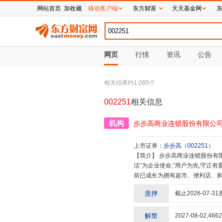
网站首页
加收藏
移动客户端
东方财富
天天基金网
网页
行情
资讯
公告
相关结果约
1,085
个
002251
相关信息
机构
步步高商业连锁股份有限公
上市证券：
步步高
（
002251
）
【简介】
步步高商业连锁股份有限公司于1995年3月创立于伟人故里湖南湘潭,总部位于湖南长沙。以“共创美好生
活”为企业使命,“用户为先,守正
前已成长为拥有超市、便利店、购
国企业500强。 经过7万多名步步高人的同心共聚、携手奋斗,步步高全集团近700家多业态实体门店遍布湘、赣、
质押
截止
2026-07-31
桂、川等省市,持续领跑湖南、广西零售业。 用户为先,守正创新。作为优质生活方案的
工匠精神,坚持创新革变,以“文、
验。 科技赋能,美好发生。步步高积极拥抱数字化转型,推动零售行业的价值链重塑,正逐步转型成为一家数据驱动、
解禁
2027-08-02
,
4662