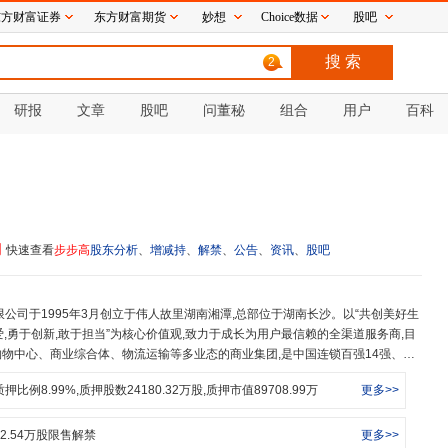
东方财富证券
东方财富期货
妙想
Choice数据
股吧
2
研报
文章
股吧
问董秘
组合
用户
百科
司
快速查看
步步高
股东分析
、
增减持
、
解禁
、
公告
、
资讯
、
股吧
有爱,勇于创新,敢于担当”为核心价值观,致力于成长为用户最信赖的全渠道服务商,目
物中心、商业综合体、物流运输等多业态的商业集团,是中国连锁百强14强、中
质押比例
8.99
%,质押股数
24180.32
万股,质押市值
89708.99
万
更多>>
提供者与解决者,步步高永葆
娱、食、购、游”全场景+体验+智慧零售集合的模式,不断刷新美好生活消费新体
2.54
万股限售解禁
更多>>