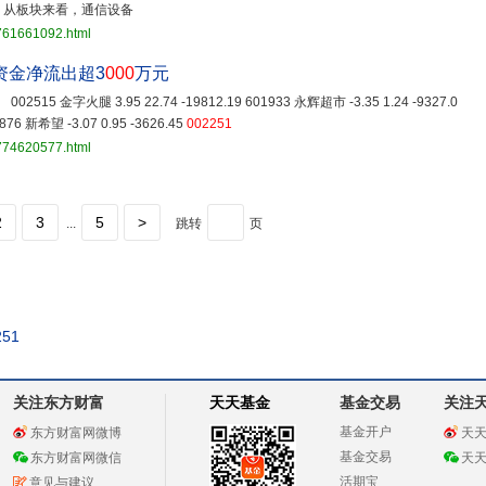
。 从板块来看，通信设备
3761661092.html
力资金净流出超3
000
万元
15 金字火腿 3.95 22.74 -19812.19 601933 永辉超市 -3.35 1.24 -9327.0
876 新希望 -3.07 0.95 -3626.45
002251
3774620577.html
2
3
5
>
...
跳转
页
251
关注东方财富
天天基金
基金交易
关注
基金开户
东方财富网微博
天
基金交易
东方财富网微信
天
活期宝
意见与建议