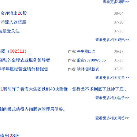
查看更多调研>>
资金净流出
2
8股
08-04
金净流入这些股
07-30
技最受关注
07-23
查看更多相关资讯>>
集团（
002311
）
作者:
牛牛股口巴
06-17
驱动的全球农业服务领导者
作者:
股友93709W5i35
01-23
24年半年度经营业绩分析报告
作者:
读财报慧投资
07-30
查看更多相关文章>>
11
我前阵子看海大集团跌到40块附近，觉得差不多到底了就抄了底，
查看更多相关帖子>>
划的模式值得齐翔腾达管理层借鉴。
查看更多相关问答>>
净流出
2
8股