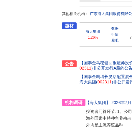
面的技术服务解决方案,包括优质
术到金融服务等,全面帮助养殖户
其他相关机构：
值。养殖户的信赖已是海大业务持续
广东海大集团股份有限公
研投入超46亿元,成立了专门的科
题材
设备总值1.2亿元;公司建设有
数据
地,基地固定投资近3亿元。公司
海大集团
行情
学与生物制药、微生态工程、生物
1.26%
7
股吧
之高效的研发机制,海大在水产和
件,荣获2014年荣获国家技术发
等奖;以及8项省级奖项,其中有2
专利金奖,其他4项荣获省部级科
【国泰金马稳健回报证券投
公告
为海大独特的竞争力!海大集团怀
02311
)非公开发行A股的公
使命文化融合了一支年轻热情、理
【国泰金鹰增长灵活配置混
以“专业化、服务型、科技型、国
海大集团(
002311
)非公开发
品安全的健康产业,也是影响国民
世界级的科技型农牧企业不断前
机构调研
【海大集团】
2026年7月
投资者问答环节: 1、公
海外国家中特种鱼养殖占
外均是主流养殖品种