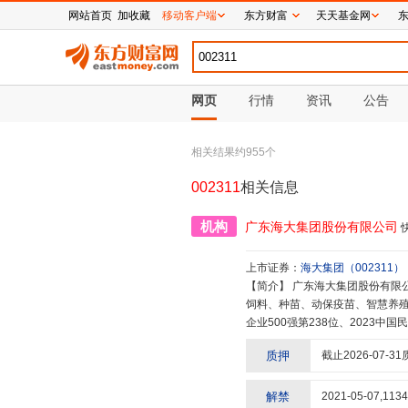
网站首页
加收藏
移动客户端
东方财富
天天基金网
网页
行情
资讯
公告
相关结果约
955
个
002311
相关信息
机构
广东海大集团股份有限公司
上市证券：
海大集团
（
002311
）
【简介】
广东海大集团股份有限公司是以科技为主导的中国农业龙头企业,1998年成立于广东广州,目前业务涵盖
饲料、种苗、动保疫苗、智慧养殖
企业500强第238位、2023中
居全球第二,其中水产饲料销量规
质押
截止
2026-07-31
虾苗和鱼苗年销量居全球第一。20
同时,也高度依赖相关领域的技术
这也为行业带来革命性的发展变化
解禁
2021-05-07
,
1134