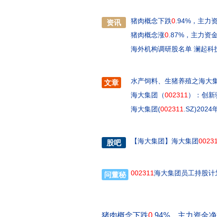
猪肉概念下跌
0
.94%，主力
资讯
猪肉概念涨
0
.87%，主力资
海外机构调研股名单 澜起科
水产饲料、生猪养殖之海大
文章
海大集团（
002311
）：创新
海大集团(
002311
.SZ)20
【
海大集团
】
海大集团
0023
股吧
002311
海大集团员工持股计
问董秘
猪肉概念下跌
0
.94%，主力资金