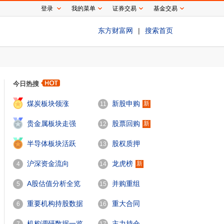
登录
我的菜单
证券交易
基金交易
东方财富网
|
搜索首页
今日热搜
1
煤炭板块领涨
新股申购
新
11
2
贵金属板块走强
股票回购
新
12
3
半导体板块活跃
股权质押
13
沪深资金流向
龙虎榜
新
4
14
A股估值分析全览
并购重组
5
15
重要机构持股数据
重大合同
6
16
机构调研数据一览
主力持仓