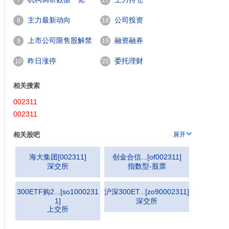
7
17
主力最新动向
公司投资
8
18
上市公司限售股解禁
融资融券
9
19
一览
昨日涨停
委托理财
10
20
相关搜索
002311
002311
相关股吧
展开
海大集团
[
002311
]
创金合信...
[
of002311
]
深交所
指数型-股票
300ETF购2...
[
so1000231
沪深300ET...
[
zo90002311
]
1
]
深交所
上交所