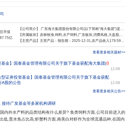
苗种、养殖结构设计、养殖技术辅导、环境改良、病害防治、行情信息、管理技
提升健康养殖管理水平和盈利能力,已带动千万养户通过养殖业致富,实现劳动增
发展最坚实的基础。10000+人服务热忱的专业团队近15年来,海大集团累计科
司
研机构——海大研究院。目前,海大研究院实验室总面积6400多平方米,先进仪器
国内外三大研发中心,在广东、湖北、福建、山东、越南等地建有十余个研发中试基
【公司简介】
广东海大集团股份有限公司(以下简称“海大集团”)是以科技为主导的全球化农业龙头企业,1998年成立于中国广州,业务涵盖动物营养、动物育种、动保疫苗、智慧养殖、食品加工等现代农牧全产业链,位列2025年中国企业500强第229位、《财富》中国500强第192位、中国民营企业500
汇聚了超3500人的研发团队;建立了从动物遗传与育种、动物营养与饲料、动物医
总市值
【所属板块】
农林牧渔,饲料,水产饲料,广东板块,消费风格,大盘股,行业龙头,标准普尔,富时罗素,深证100R,MSCI中国,深股通,融资融券,深成500,HS300_,水产概念,猪肉概念
化工、蛋白质工程到健康养殖等七大专业研究体系。广泛布局健康养殖研究,辅
87.75亿
【主营产品】
主营产品：报告期：2025-12-31,农产品收入179.59亿 ，占比13.98% ，利润24.52亿 ，占比18.47% ，毛利率13.66%；动保产品收入8.91亿 ，占比0.69% ，利润4.05亿 ，占比3.05% ，毛利率45.47%；贸易业务收入41.25亿 ，占比3.21% ，利润1.08亿 ，占比0.81% ，毛利率2.61%；饲料收入1052.58亿 ，占比81.93% ，利润101.82亿 ，占比76.7% ，毛利率9.67%；其他收入2.36亿 ，占比0.18% ，利润1.27亿 ，占比0.96% ，毛利率53.97%
畜禽饲料、鱼虾苗种、动保等农业领域的丰硕研发成果,拥有发明专利技术200多
明奖二等奖、2016年荣获全国农牧渔业丰收奖、2017年荣获全国商业科技进步二
查看更多相关题材>>
项荣获广东省科技进步奖一等奖,1项荣获湖北省科技进步奖一等奖,1项荣获广东省
学技术奖或农业技术推广奖二等奖。以科研助推企业持续快速成长,已经逐步转变
资基金】
国泰基金管理有限公司关于旗下基金获配海大集团(
0
着为中国农业发展做出贡献的赤子之心,“海纳百川,有容乃大”博大胸怀和强有力的
告
12-09
念一致、勤奋敬业、专业精湛的经营管理团队,坚持“为客户创造价值”的理念,
合型证券投资基金】
国泰基金管理有限公司关于旗下基金获配
际化”企业为目标,以智慧、坚守、激情书写着公司发展的璀璨篇章。农业是关系食
行A股的公告
12-09
生存质量的根基产业,还是探寻人与万物关系的生命产业。海大的未来,将向着成为
行。
查看更多相关公告>>
, 接待
广发基金
等多家机构调研
司国内外水产料的品类结构有什么差异? 鱼类饲料方面,公司目前进入的
比低,普水鱼占比高;虾蟹料方面,南美白对虾作为全球流通品种,在国内