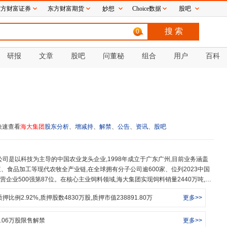
东方财富证券
东方财富期货
妙想
Choice数据
股吧
0
研报
文章
股吧
问董秘
组合
用户
百科
快速查看
海大集团
股东分析
、
增减持
、
解禁
、
公告
、
资讯
、
股吧
、食品加工等现代农牧全产业链,在全球拥有分子公司逾600家、位列2023中国
国民营企业500强第87位。在核心主业饲料领域,海大集团实现饲料销量2440万吨,稳
模全球第一。在水产领域,海大拥有全球领先的技术优势、资源储备和产业化规模,
质押比例
2.92
%,质押股数
4830
万股,质押市值
238891.80
万
更多>>
09年11月27日,海大集团成功登陆深圳A股市场。农业发展在仰仗和利用资源的
输入。集团通过全面的技术服务体系帮助农民,以产品叠加服务来创造更多的价值,
。海大拥有10000余名具备专业能力和服务热忱的团队,为近百万户养户提供全
.06
万股限售解禁
更多>>