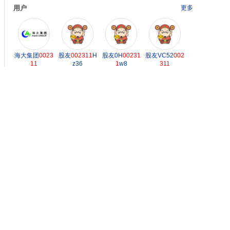
用户
更多
海大集团
0023
股友
002311
H
股友0H
00231
股友VC52
002
11
z36
1
w8
311