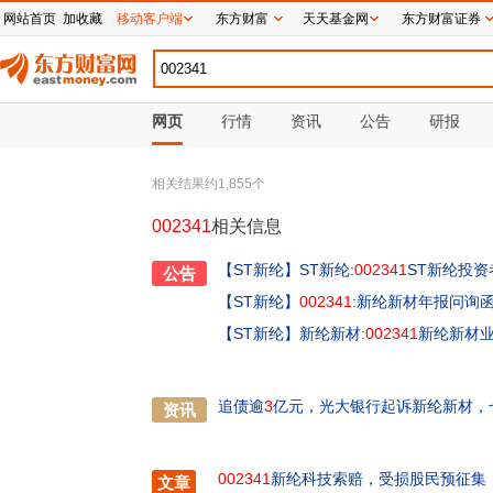
网站首页
加收藏
移动客户端
东方财富
天天基金网
东方财富证券
网页
行情
资讯
公告
研报
相关结果约
1,855
个
002341
相关信息
【ST新纶】
ST新纶:
002341
ST新纶投资
公告
【ST新纶】
002341
:新纶新材年报问询
【ST新纶】
新纶新材:
002341
新纶新材业
追债逾
3
亿元，光大银行起诉新纶新材，
资讯
002341
新纶科技索赔，受损股民预征集
文章