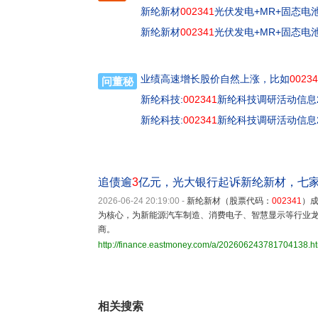
新纶新材
002341
光伏发电+MR+固态电
新纶新材
002341
光伏发电+MR+固态电
业绩高速增长股价自然上涨，比如
00234
问董秘
新纶科技:
002341
新纶科技调研活动信息20
新纶科技:
002341
新纶科技调研活动信息20
追债逾
3
亿元，光大银行起诉新纶新材，七
2026-06-24 20:19:00
-
新纶新材（股票代码：
002341
）成
为核心，为新能源汽车制造、消费电子、智慧显示等行业
商。
http://finance.eastmoney.com/a/202606243781704138.h
相关搜索