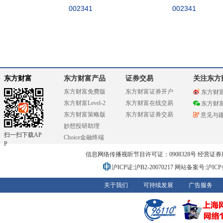
002341
002341
东方财富
东方财富产品
证券交易
关注东方
东方财富免费版
东方财富证券开户
东方财
东方财富Level-2
东方财富在线交易
东方财
东方财富策略版
东方财富证券交易
意见与
妙想投研助理
扫一扫下载AP
Choice金融终端
P
信息网络传播视听节目许可证：0908328号 经营证券期货业务
沪ICP证:沪B2-20070217
网站备案号:沪ICP备0
关于我们
可持续发展
广告服务