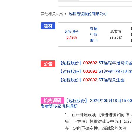
集团。公司是国家高新技术企业、国家守合同
缆行业最具竞争力企业100强、江苏省绿色工
其他相关机构：
业。通过了ISO9001(质量)、ISO14001(环境)
远程电缆股份有限公司
L、荷兰KEMA、莱茵TUV、欧盟CE等国内
题材
基地,与国家核二院、国家能源海洋核动力平台
数据
司现有授权专利145项,其中发明专利11项。
远程股份
总市值
行情
产品覆盖全国,广泛应用于国家电网、海洋工程
0.49%
29.23亿
股吧
能源、城市管廊、国家重大工程,还应用于欧美
最具价值的绿色能源传输方案提供商”的美好愿景
场,打造一条具有特色、定位精准、互为补充的
任,创产业强国之先锋”这一使命,塑造和维护值
【远程股份】
002692
:ST远程年报问询
公告
心传递人们对光明生活的期待、对安全环境的
【远程股份】
002692
:ST远程年报问询
【远程股份】
002692
:ST远程关注函
机构调研
【远程股份】
2026年05月19日15:00-
资者
等多家机构调研
1、新产能建设项目推进进度如何 答
项目正在按计划推进建设中,项目建设
存一定的不确定性。感谢您的关注