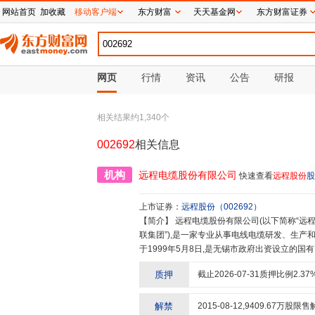
网站首页
加收藏
移动客户端
东方财富
天天基金网
东方财富证券
网页
行情
资讯
公告
研报
相关结果约
1,340
个
002692
相关信息
机构
远程电缆股份有限公司
快速查看
远程股份
股
上市证券：
远程股份
（
002692
）
【简介】
远程电缆股份有限公司(以下简称“远程股份”或“公司”)隶属于无锡市国联发展(集团)有限公司(以下简称“国
联集团”),是一家专业从事电线电缆研发、生产和
于1999年5月8日,是无锡市政府出资设立的国
份成立于2001年2月。2012年8月8日,公
质押
截止
2026-07-31
质押比例
2.37
产管理有限公司,实际控制人为无锡市国资委。已
良,检测设备齐全。远程控股全资子公司包括无锡
缆科技有限公司(以防火电缆、铝合金电缆等特
解禁
2015-08-12
,
9409.67
万股限售