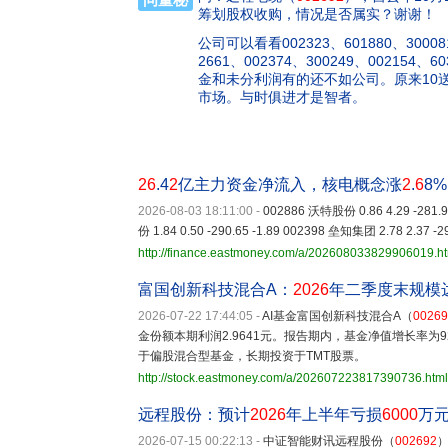
筹划股权收购，情况是否属实？谢谢！
公司可以看看002323、601880、300081
2661、002374、300249、002154
金和未分利润有的还不如公司。原来10送
市场。与时俱进才是智者。
26
.4
2
亿主力资金净流入，核电概念涨
2
.
6
8%
2026-08-03 18:11:00
-
002886 沃特股份 0.86 4.29 -281.9
份 1.84 0.50 -290.65 -1.89 002398 垒知集团 2.78 2.37 -2
http://finance.eastmoney.com/a/202608033829906019.h
富国创新科技混合A：
2026
年二季度末规模达1
2026-07-22 17:44:05
-
AI基金富国创新科技混合A（
00269
金份额本期利润2.9641元。报告期内，基金净值增长率为9
于偏股混合型基金，长期投资于TMT股票。
http://stock.eastmoney.com/a/202607223817390736.html
远程股份：预计
2026
年上半年亏损
6000
万元
2026-07-15 00:22:13
-
中证智能财讯远程股份（
002692
）