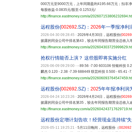
000万元至9000万元，上年同期盈利4195.66万元；扣非
每股收益-0.0835元/股至-0.1253元/
http://finance.eastmoney.com/a/202607153806232694.h
远程股份(
002692
.SZ)：
2026
年一季报净利润
2026-04-30 09:28:45
-
2026年4月30日，远程股份(
00269
披露的同业公司中排名第43，较去年同报告期营业总收入增加
http://finance.eastmoney.com/a/202604303725999629.h
抢权行情能否上演？ 这些股即将实施分红
2026-06-09 09:29:00
-
- 89.56 -7.00 603106 恒银科技 0.2
麟杰 0.120 - 2.38 -7.39 688449 联芸科技 0.500 - 65.41 -7
http://finance.eastmoney.com/a/202606093764547459.h
远程股份(
002692
.SZ)：
202
5年年报净利润为
2026-04-24 10:23:26
-
2026年4月24日，远程股份(
00269
披露的同业公司中排名第35，较去年同报告期营业总收入减少3
http://finance.eastmoney.com/a/202604243717629719.h
远程股份定增计划告吹！经营现金流持续“失血
2026-05-11 19:25:21
-
5月11日晚间，远程股份（
002692