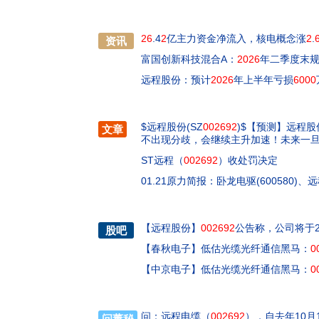
26
.4
2
亿主力资金净流入，核电概念涨
2
.
资讯
富国创新科技混合A：
2026
年二季度末规模
远程股份：预计
2026
年上半年亏损
6000
$远程股份(SZ
002692
)$【预测】远程
文章
不出现分歧，会继续主升加速！未来一
ST远程（
002692
）收处罚决定
01.21原力简报：卧龙电驱(600580)、
【
远程股份
】
002692
公告称，公司将于202
股吧
【
春秋电子
】
低估光缆光纤通信黑马：
0
【
中京电子
】
低估光缆光纤通信黑马：
0
问：远程电缆（
002692
），自去年10
问董秘