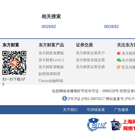
相关搜索
002692
002692
东方财富
东方财富产品
证券交易
关注东方
东方财富免费版
东方财富证券开户
东方财
东方财富Level-2
东方财富在线交易
东方财
东方财富策略版
东方财富证券交易
意见与
妙想投研助理
扫一扫下载AP
Choice金融终端
P
信息网络传播视听节目许可证：0908328号 经营证券期货业务
沪ICP证:沪B2-20070217
网站备案号:沪ICP备0
关于我们
可持续发展
广告服务