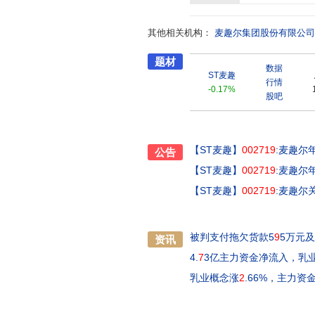
营模式,通过一滴奶打通一二三产
其他相关机构：
麦趣尔集团股份有限公司
题材
数据
ST麦趣
行情
-0.17%
股吧
【ST麦趣】
002719
:麦趣尔
公告
【ST麦趣】
002719
:麦趣尔
【ST麦趣】
002719
:麦趣尔
被判支付拖欠货款5
9
5万元
资讯
4.
7
3亿主力资金净流入，乳业
乳业概念涨
2
.66%，主力资