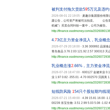
被判支付拖欠货款5
9
5万元及违
2026-08-01 22:19:05
-
麦趣尔集团股份有限
露公告，公司资产将被司法拍卖。 公告显
机械”）买卖合同纠纷一案中，公司为被告。
http://finance.eastmoney.com/a/20260801
4.
7
3亿主力资金净流入，乳业概念
2026-07-29 20:18:00
-
3.36 300892 品渥食品 
青岛食品 3.76 2.03 121.92 2.57 300313 天山
http://finance.eastmoney.com/a/20260729
乳业概念涨
2
.66%，主力资金净
2026-07-28 18:47:00
-
600127 金健米业 0.18 
业 1.97 0.82 -355.01 -4.70 002570 贝因美 1.
http://finance.eastmoney.com/a/20260728
短线防风险
1
54只个股短期均线
2026-07-21 15:49:00
-
4.39 15.81 16.00 -1
00239 东宝生物 -3.51 2.99 5.03 5.08 -1.02 4
http://finance.eastmoney.com/a/20260721