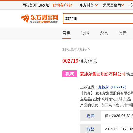
网站首页
加收藏
移动客户端
东方财富
天天基金网
网页
行情
资讯
公告
相关结果约
625
个
002719
相关信息
机构
麦趣尔集团股份有限公司
快
上市证券：
麦趣尔
（
002719
）
【简介】
麦趣尔集团股份有限公司是深圳证券市场上市公司,股票代码002719。公司为一家现代化食品加工企业,
立足品行业中高端领域,以乳制品
产品的研发、加工与销售。其中乳
包、蛋糕、中西式糕点、月饼等系
质押
截止
2026-07-31
加盟店覆盖新疆、浙江地区。公司
业;以新疆乳品工厂、烘焙工厂、
浙沪市场的快速突破夯实基础;以新
解禁
2019-05-08
,
2102