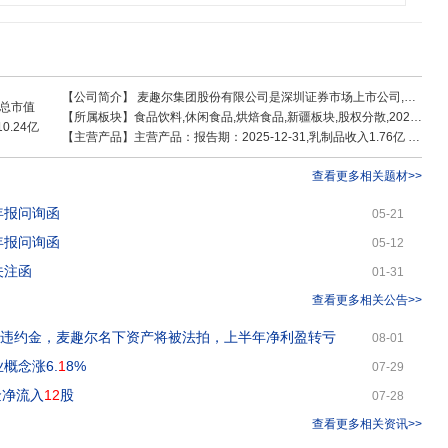
,实现产业的相互协同。
【公司简介】
麦趣尔集团股份有限公司是深圳证券市场上市公司,股票代码
总市值
【所属板块】
食品饮料,休闲食品,烘焙食品,新疆板块,股权分散,2026中报首亏,破发股,机构重仓,QFII重仓,ST股,乳业,新零售,婴童概念,西部大开发
10.24亿
【主营产品】
主营产品：报告期：2025-12-31,乳制品收入1.76亿 ，占比29.25% ，利润0.14亿 ，占比10.72% ，毛利率8.24%；其他收入1.08亿 ，占比17.92% ，利润0.19亿 ，占比13.7% ，毛利率17.19%；烘焙食品收入2.88亿 ，占比47.95% ，利润0.87亿 ，占比64.74% ，毛利率30.35%；节日食品收入0.29亿 ，占比4.89% ，利润0.15亿 ，占比10.85% ，毛利率49.88%
查看更多相关题材>>
年报问询函
05-21
年报问询函
05-12
关注函
01-31
查看更多相关公告>>
及违约金，麦趣尔名下资产将被法拍，上半年净利盈转亏
08-01
概念涨6.
1
8%
07-29
金净流入
12
股
07-28
查看更多相关资讯>>