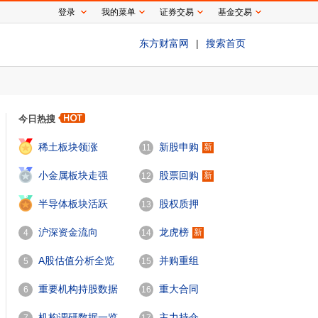
登录
我的菜单
证券交易
基金交易
东方财富网
|
搜索首页
今日热搜
1
稀土板块领涨
新股申购
新
11
2
小金属板块走强
股票回购
新
12
3
半导体板块活跃
股权质押
13
沪深资金流向
龙虎榜
新
4
14
A股估值分析全览
并购重组
5
15
重要机构持股数据
重大合同
6
16
机构调研数据一览
主力持仓