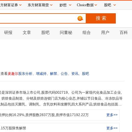
东方财富证券
东方财富期货
妙想
Choice数据
股吧
0
研报
文章
股吧
问董秘
组合
用户
百科
速查看
麦趣尔
股东分析
、
增减持
、
解禁
、
公告
、
资讯
、
股吧
、烘焙食品制造、分销及烘焙连锁门店为核心业态,并辅以节日食品、冷冻饮品等
制品包括灭菌乳、调制乳、含乳饮料和发酵乳四大系列产品;烘焙食品包括面
列产品,形成乳制品和烘焙食品为主导的产品线格局,公司的烘焙连锁直营门店及
质押比例
16.29
%,质押股数
2837
万股,质押市值
17192.22
万
更多>>
目前从事业务从奶牛养殖深入产业链源头,利用新疆独特的地缘优势,布局第一产
宁波烘焙工厂、北京烘焙工厂,形成大三角的第二产业布局,为未来实现京津冀、江
疆40家烘焙连锁、宁波188家烘焙连锁为基础,打造“天山牧场.鲜奶烘焙”全新经
.15
万股限售解禁
更多>>