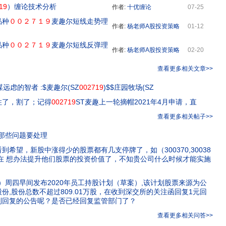
19
）缠论技术分析
作者:
十优缠论
07-25
品种
００２７１９
麦趣尔短线走势理
作者:
杨老师A股投资策略
01-12
品种
００２７１９
麦趣尔短线反弹理
作者:
杨老师A股投资策略
02-20
查看更多相关文章>>
谋远虑的智者 :$麦趣尔(SZ
002719
)$$庄园牧场(SZ
住了，割了；记得
002719
ST麦趣上一轮摘帽2021年4月申请，直
查看更多相关帖子>>
那些问题要处理
希望，新股中涨得少的股票都有几支停牌了，如（300370,30038
在 想办法提升他们股票的投资价值了，不知贵公司什么时候才能实施
）周四早间发布2020年员工持股计划（草案）,该计划股票来源为公
份,股份总数不超过809.01万股，在收到深交所的关注函回复1元回
到回复的公告呢？是否已经回复监管部门了？
查看更多相关问答>>