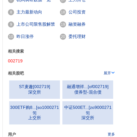
7
17
主力最新动向
公司投资
8
18
上市公司限售股解禁
融资融券
9
19
002719
。
一览
昨日涨停
委托理财
10
20
相关搜索
002719
相关股吧
展开
ST麦趣
[
002719
]
融通增祥...
[
of002719
]
深交所
债券型-混合债
300ETF购8...
[
so1000271
中证500ET...
[
zo9000271
9
]
9
]
上交所
深交所
用户
更多