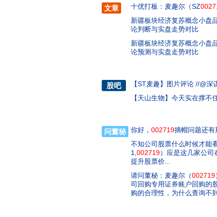
十优打板：麦趣尔（SZ
0027
文章
新疆板块经济复苏概念小盘
论判断与实盘走势对比
新疆板块经济复苏概念小盘
论预测与实盘走势对比
【
ST麦趣
】
图片评论 //@深
股吧
【
天山生物
】
今天实在撑不
你好，
002719
摘帽问题还有
问董秘
不知公司股票什么时候才能看到
1,
002719
）应是这几家公司
提升股票价...
请问董秘：麦趣尔（
002719
司回购专用证券账户回购的股
购的合理性，为什么查询不