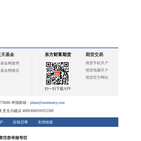
天天基金
东方财富期货
期货交易
期货手机开户
天基金网微博
期货电脑开户
天基金网微信
期货官方网站
扫一扫下载APP
78686 举报邮箱：
jubao@eastmoney.com
网
意见与建议:4000300059/952500
护
征稿启事
友情链接