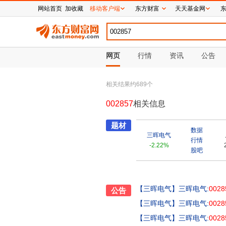
网站首页
加收藏
移动客户端
东方财富
天天基金网
网页
行情
资讯
公告
相关结果约
689
个
002857
相关信息
题材
数据
三晖电气
行情
-2.22%
股吧
【三晖电气】
三晖电气:
0028
公告
【三晖电气】
三晖电气:
0028
【三晖电气】
三晖电气:
0028