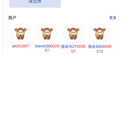
深交所
用户
更多
sh
002857
chenhl30
0028
股友r62Y
0028
股友6dG
0028
57
57
57
3