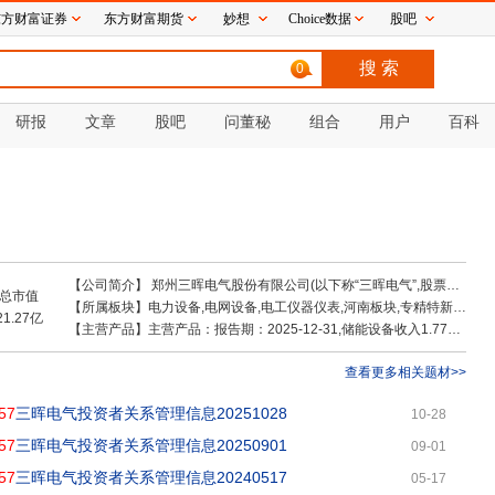
东方财富证券
东方财富期货
妙想
Choice数据
股吧
0
研报
文章
股吧
问董秘
组合
用户
百科
【公司简介】
郑州三晖电气股份有限公司(以下称“三晖电气”,股票代码
00
总市值
【所属板块】
电力设备,电网设备,电工仪器仪表,河南板块,专精特新,电网概念,微盘股,机器人概念,储能概念,虚拟电厂,智能电网,新能源
21.27亿
【主营产品】
主营产品：报告期：2025-12-31,储能设备收入1.77亿 ，占比48.91% ，利润0.05亿 ，占比8.21% ，毛利率2.87%；其他(补充)收入0.09亿 ，占比2.38% ，利润0.04亿 ，占比6.88% ，毛利率49.29%；康养机器人收入0.03亿 ，占比0.94% ，利润0亿 ，占比-0.16% ，毛利率-2.91%；电能表标准与校验装置产品系列收入0.52亿 ，占比14.31% ，利润0.2亿 ，占比32.15% ，毛利率38.34%；电能计量配套产品系列收入1.21亿 ，占比33.45% ，利润0.33亿 ，占比52.91% ，毛利率27%
查看更多相关题材>>
57
三晖电气投资者关系管理信息20251028
10-28
57
三晖电气投资者关系管理信息20250901
09-01
57
三晖电气投资者关系管理信息20240517
05-17