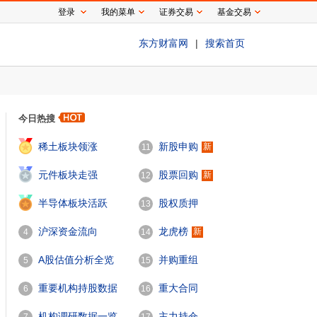
登录
我的菜单
证券交易
基金交易
东方财富网
|
搜索首页
今日热搜
1
稀土板块领涨
新股申购
新
11
2
元件板块走强
股票回购
新
12
2857
)2017年3月23日在深交所中小板挂牌上市。
3
半导体板块活跃
股权质押
13
沪深资金流向
龙虎榜
新
4
14
A股估值分析全览
并购重组
5
15
重要机构持股数据
重大合同
6
16
机构调研数据一览
主力持仓