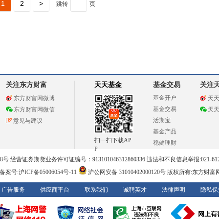
1
2
>
跳转
页
关注东方财富
天天基金
基金交易
关注
基金开户
东方财富网微博
天
基金交易
东方财富网微信
天
活期宝
意见与建议
基金产品
扫一扫下载AP
稳健理财
P
 经营证券期货业务许可证编号：913101046312860336 违法和不良信息举报:021-612
案号:沪ICP备05006054号-11
沪公网安备 31010402000120号
版权所有:东方财富
广告服务
供应商平台
联系我们
诚聘英才
法律声明
隐私保