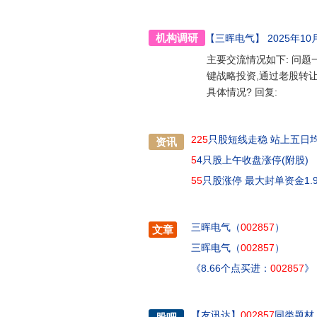
机构调研
【三晖电气】
2025年10
主要交流情况如下: 问
键战略投资,通过老股转
具体情况? 回复:
225
只股短线走稳 站上五日
资讯
5
4只股上午收盘涨停(附股)
55
只股涨停 最大封单资金1.
三晖电气（
002857
）
文章
三晖电气（
002857
）
《8.66个点买进：
002857
》
【
友讯达
】
002857
同类题材