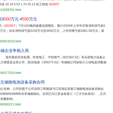
科技 20.19 5.53 1.74 35.13 轻工制造
002857
3813258761.html
损3
000
万元-4
500
万元
气（
002857
）7月14日晚间披露业绩预告，预计2026年上半年归母净利润亏损3
97万元；扣非净利润亏损3150万元至4650万元，上年同期亏损1861.58万元；基
3805915533.html
光储企业争相入局
面对新的历史机遇，特变电工、中恒电气（002364.SZ）等头部电力设备公
等电力调度及运营公司，阳光电源（300274.SZ）等储能公司纷纷介入绿电直供数据
3794277023.html
亿元储能电池设备采购合同
SZ)公告称，公司控股子公司深圳三晖能源与江苏洞志居签订储能电池设备采购合
00MW/400MWh共享储能电站。合同已与江苏金租签订《三方付款协议》，正式
生积极影响。
768260221.html