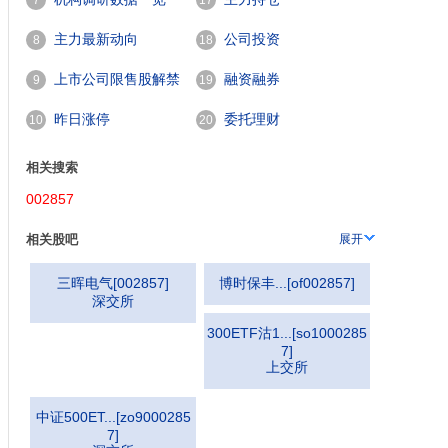
7
17
主力最新动向
公司投资
8
18
上市公司限售股解禁
融资融券
9
19
一览
昨日涨停
委托理财
10
20
相关搜索
002857
相关股吧
展开
三晖电气
[
002857
]
博时保丰...
[
of002857
]
深交所
300ETF沽1...
[
so1000285
7
]
上交所
中证500ET...
[
zo9000285
7
]