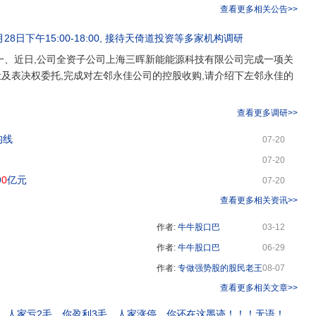
查看更多相关公告>>
月28日下午15:00-18:00
, 接待
天倚道投资
等多家机构调研
题一、近日,公司全资子公司上海三晖新能能源科技有限公司完成一项关
让及表决权委托,完成对左邻永佳公司的控股收购,请介绍下左邻永佳的
查看更多调研>>
均线
07-20
07-20
9
0
亿元
07-20
查看更多相关资讯>>
作者:
牛牛股口巴
03-12
作者:
牛牛股口巴
06-29
作者:
专做强势股的股民老王
08-07
查看更多相关文章>>
，人家亏2毛，你盈利3毛，人家涨停，你还在这墨迹！！！无语！