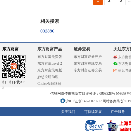
1
2
3
...
相关搜索
002886
东方财富
东方财富产品
证券交易
关注东方
东方财富免费版
东方财富证券开户
东方财
东方财富Level-2
东方财富在线交易
东方财
东方财富策略版
东方财富证券交易
意见与
妙想投研助理
扫一扫下载AP
Choice金融终端
P
信息网络传播视听节目许可证：0908328号 经营证券期货业务
沪ICP证:沪B2-20070217
网站备案号:沪ICP备0
关于我们
可持续发展
广告服务