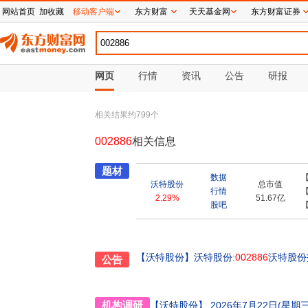
网站首页
加收藏
移动客户端
东方财富
天天基金网
东方财富证券
网页
行情
资讯
公告
研报
相关结果约
799
个
002886
相关信息
题材
数据
沃特股份
总市值
行情
2.29%
51.67亿
股吧
【沃特股份】
沃特股份:
002886
沃特股份
公告
机构调研
【沃特股份】
2026年7月22日(星期三)10