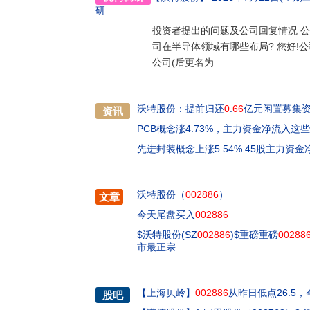
研
投资者提出的问题及公司回复情况 公
司在半导体领域有哪些布局? 您好!
公司(后更名为
沃特股份：提前归还
0
.
66
亿元闲置募集
资讯
PCB概念涨4.73%，主力资金净流入这
先进封装概念上涨5.54% 45股主力资
沃特股份（
002886
）
文章
今天尾盘买入
002886
$沃特股份(SZ
002886
)$重磅重磅
00288
市最正宗
【
上海贝岭
】
002886
从昨日低点26.5，今
股吧