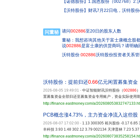
【
诺德股份
】
1.国恩股份（002768）2
【
沃特股份
】
财讯7月22日电，沃特股份
请问
002886
至20日的股东人数
问董秘
董秘：我想咨询其他关于富士康概念股
说
002886
是富士康的供货商吗？请明确
沃特股份:
002886
沃特股份投资者关系管理信
沃特股份：提前归还
0
.
66
亿元闲置募集资金
2026-08-05 19:49:01
-
中证智能财讯沃特股份（
002886
）
置募集资金全部归还至募集资金专用账户，资金实际使用期
http://finance.eastmoney.com/a/202608053832747133.h
PCB概念涨4.73%，主力资金净流入这些股
2026-08-07 17:02:00
-
1.13 300305 裕兴股份 -0.17 6.85 
丰科技 3.93 1.48 302.12 3.79 002134 天津普林 7.23 5.37 
http://finance.eastmoney.com/a/202608073835258154.h