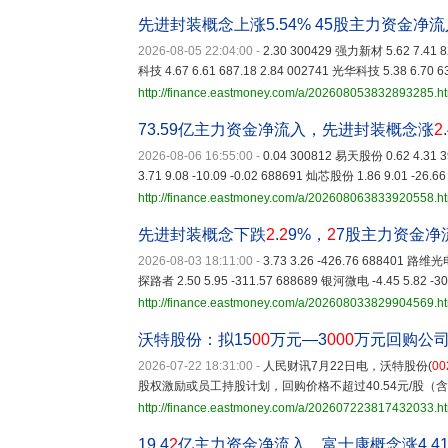
先进封装概念上涨5.54% 45股主力资金净
2026-08-05 22:04:00
-
2.30 300429 强力新材 5.62 7.41 8
科技 4.67 6.61 687.18 2.84 002741 光华科技 5.38 6.70 6
http://finance.eastmoney.com/a/202608053832893285.h
73.59亿主力资金净流入，先进封装概念涨
2
2026-08-06 16:55:00
-
0.04 300812 易天股份 0.62 4.31 3
3.71 9.08 -10.09 -0.02 688691 灿芯股份 1.86 9.01 -26.66
http://finance.eastmoney.com/a/202608063833920558.h
先进封装概念下跌
2
.
2
9%，
2
7股主力资金净
2026-08-03 18:11:00
-
3.73 3.26 -426.76 688401 路维光电
探路者 2.50 5.95 -311.57 688689 银河微电 -4.45 5.82 -3
http://finance.eastmoney.com/a/202608033829904569.h
沃特股份：拟15
00
万元—3
000
万元回购公
2026-07-22 18:31:00
-
人民财讯7月22日电，沃特股份(
00
股权激励或员工持股计划，回购价格不超过40.54元/股（
http://finance.eastmoney.com/a/202607223817432033.h
19.4
2
亿主力资金净流入，富士康概念涨4.4