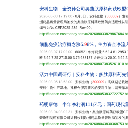
安科生物：全资孙公司奥曲肽原料药获欧盟C
2026-08-03 17:19:00
-
8月3日，安科生物（
300009
）发
洲药品质量管理局签发的奥曲肽原料药欧洲药典适用性认证证
编号为No.CEP2025-235 -Rev 00。
http://finance.eastmoney.com/a/202608033829867684.h
细胞免疫治疗概念涨5.
9
8%，主力资金净流
2026-08-07 17:02:00
-
600521 华海药业 6.62 4.81 2953.1
断 3.62 7.25 2715.00 3.75 688137 近岸蛋白 20.01 5.62 2
http://finance.eastmoney.com/a/202608073835261010.h
活力中国调研行｜安科生物：多肽原料药先
2026-08-05 18:53:00
-
安科生物（
300009
）高级副总裁姚
安科生物生产基地。扎根合肥高新区的安科生物，是安徽
http://finance.eastmoney.com/a/202608053832722752.h
药明康德上半年净利润111亿元；国药现代
2026-08-04 08:02:31
-
安科生物：奥曲肽原料药获欧盟C
豪逸明制药有限公司近日收到欧洲药品质量管理局签发的
http://finance.eastmoney.com/a/202608043830368753.h