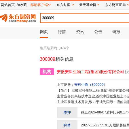
网站首页
加收藏
移动客户端
东方财富
天天基金网
东方财富证券
网页
行情
资讯
公告
研报
相关结果约
1,074
个
300009
相关信息
机构
安徽安科生物工程(集团)股份有限公司
快
上市证券：
安科生物
（
300009
）
【简介】
安徽安科生物工程(集团)股份有限公司(股票代码:300009.SZ)是以生物医药的研发、生产、销售和服务为
主营业务的高新技术企业,首批中国创业板上市公
主业和前沿技术开发,致力于成为国际一流的健
业、国家技术创新示范企业,设有国家认定的企
质押
截止
2026-08-07
质押比例
0.17
和合肥综合性国家科学中心大健康研究院等技术
解禁
2027-11-22
,
55.91
万股限售解