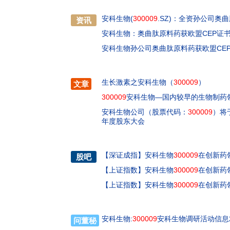
安科生物(
300009
.SZ)：全资孙公司奥
资讯
安科生物：奥曲肽原料药获欧盟CEP证
安科生物孙公司奥曲肽原料药获欧盟CE
生长激素之安科生物（
300009
）
文章
300009
安科生物—国内较早的生物制药
安科生物公司（股票代码：
300009
）将于
年度股东大会
【
深证成指
】
安科生物
300009
在创新药
股吧
【
上证指数
】
安科生物
300009
在创新药
【
上证指数
】
安科生物
300009
在创新药
安科生物:
300009
安科生物调研活动信息20
问董秘