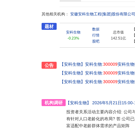
其他相关机构：
安徽安科生物工程(集团)股份有限公
题材
数据
安科生物
总市值
行情
-0.23%
142.51亿
股吧
【安科生物】
安科生物:
300009
安科生物
公告
【安科生物】
安科生物:
300009
安科生物
【安科生物】
安科生物:
300009
安科生物
机构调研
【安科生物】
2026年5月21日15:00-1
投资者关系活动主要内容介绍: 公司与
有针对人口老龄化的布局? 答:公司
富适配中老龄群体需求的产品矩阵