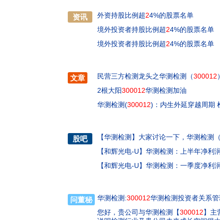
外资持股比例超
2
4%的股票名单
资讯
境外投资者持股比例超
2
4%的股票名单
境外投资者持股比例超
2
4%的股票名单
民营三方检测龙头之华测检测（
300012
文章
2根大阳
300012
华测检测加油
华测检测(
300012
)：内生外延穿越周期
【
华测检测
】
大家讨论一下，华测检测
股吧
【
和辉光电-U
】
华测检测：上半年净利润同
【
和辉光电-U
】
华测检测：一季度净利润1.
华测检测:
300012
华测检测投资者关系管理信
问董秘
您好，贵公司与华测检测【
300012
】主