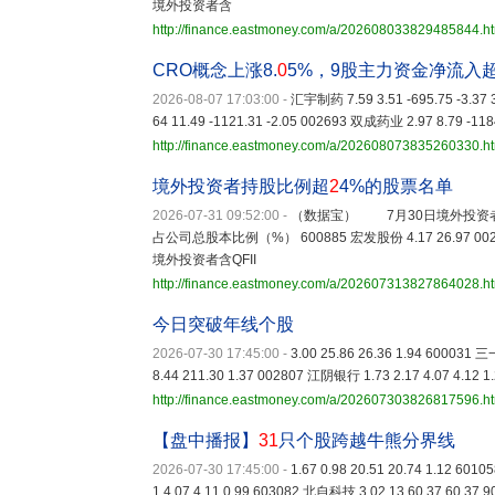
境外投资者含
http://finance.eastmoney.com/a/202608033829485844.h
CRO概念上涨8.
0
5%，9股主力资金净流入
2026-08-07 17:03:00
-
汇宇制药 7.59 3.51 -695.75 -3.37
64 11.49 -1121.31 -2.05 002693 双成药业 2.97 8.79 -118
http://finance.eastmoney.com/a/202608073835260330.h
境外投资者持股比例超
2
4%的股票名单
2026-07-31 09:52:00
-
（数据宝） 7月30日境外投资者
占公司总股本比例（%） 600885 宏发股份 4.17 26.97 0020
境外投资者含QFII
http://finance.eastmoney.com/a/202607313827864028.h
今日突破年线个股
2026-07-30 17:45:00
-
3.00 25.86 26.36 1.94 600031 
8.44 211.30 1.37 002807 江阴银行 1.73 2.17 4.07 4.12 1
http://finance.eastmoney.com/a/202607303826817596.h
【盘中播报】
31
只个股跨越牛熊分界线
2026-07-30 17:45:00
-
1.67 0.98 20.51 20.74 1.12 60
1 4.07 4.11 0.99 603082 北自科技 3.02 13.60 37.60 37.9