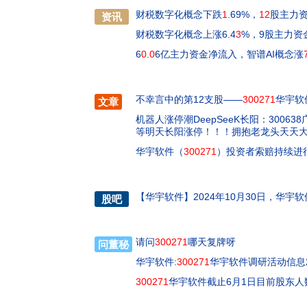
财税数字化概念下跌
1
.69%，
12
股主力资
资讯
财税数字化概念上涨6.4
3
%，9股主力资
6
0
.
0
6亿主力资金净流入，智谱AI概念涨
不幸言中的第12支股——
300271
华宇软
文章
机器人涨停潮DeepSeeK长阳：300638
等明天长阳涨停！！！拥抱老龙头天天
华宇软件（
300271
）投资者索赔持续进
【
华宇软件
】
2024年10月30日，华宇
股吧
请问
300271
哪天复牌呀
问董秘
华宇软件:
300271
华宇软件调研活动信息20
300271
华宇软件截止6月1日目前股东人