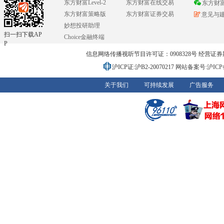
东方财富Level-2
东方财富在线交易
东方财
东方财富策略版
东方财富证券交易
意见与
妙想投研助理
扫一扫下载AP
Choice金融终端
P
信息网络传播视听节目许可证：0908328号 经营证券期货业务
沪ICP证:沪B2-20070217
网站备案号:沪ICP备0
关于我们
可持续发展
广告服务