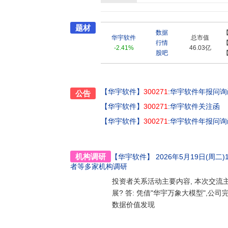
法律科技、教育信息化、数字政府、企业数智
务,助力客户共建智慧美好的社会。
题材
数据
华宇软件
总市值
行情
-2.41%
46.03亿
股吧
【华宇软件】
300271
:华宇软件年报问询
公告
【华宇软件】
300271
:华宇软件关注函
【华宇软件】
300271
:华宇软件年报问询
机构调研
【华宇软件】
2026年5月19日(周二)1
者
等多家机构调研
投资者关系活动主要内容, 本次交流主
展? 答: 凭借"华宇万象大模型",
数据价值发现