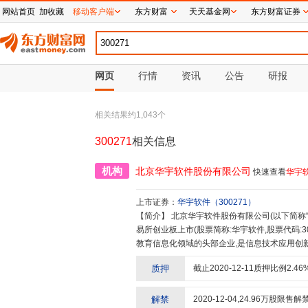
网站首页
加收藏
移动客户端
东方财富
天天基金网
东方财富证券
网页
行情
资讯
公告
研报
相关结果约
1,043
个
300271
相关信息
机构
北京华宇软件股份有限公司
快速查看
华宇
上市证券：
华宇软件
（
300271
）
【简介】
北京华宇软件股份有限公司(以下简称“华宇”)成立于2001年6月18日,并于2011年10月26日在深圳证券交
易所创业板上市(股票简称:华宇软件,股票代码:
教育信息化领域的头部企业,是信息技术应用创
竞争力百强企业,总部位于北京中关村清华科技园
质押
截止
2020-12-11
质押比例
2.46
德载物”的企业精神,以“持续创新,成就客户”为
改委认定的国家企业技术中心,已在全国设立了
解客户需求,整合研发、咨询、服务等理念,运
解禁
2020-12-04
,
24.96
万股限售解