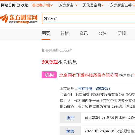
网站首页
加收藏
移动客户端
东方财富
天天基金网
东方财富证券
网页
行情
资讯
公告
研报
相关结果约
1,056
个
300302
相关信息
机构
北京同有飞骥科技股份有限公司
快速查看
上市证券：
同有科技
（
300302
）
【简介】
北京同有飞骥科技股份有限公司(简称“同有科技”)深耕存储行业三十余年,是从芯到系统的全产业链专业存
储厂商。作为国内第一家上市的企业级专业存储厂商
用为核心、满足客户需求为方向,为全球用户提
全人类共同畅享、描绘数字未来的同时,数据同人
质押
截止
2026-08-07
质押比例
4.28
延伸出了能够影响人类生活方式的深远意义。同
耕存储行业的经验积累,以敏捷高效、安全稳定
转型。同有科技坚持以技术创新作为企业发展的
解禁
2022-10-28
,
861.61
万股限售解