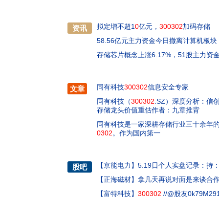
拟定增不超1
0
亿元，
300302
加码存储
资讯
58.56亿元主力资金今日撤离计算机板块
存储芯片概念上涨6.17%，51股主力资
同有科技
300302
信息安全专家
文章
同有科技（
300302
.SZ）深度分析：信
存储龙头价值重估作者：九章推背
同有科技是一家深耕存储行业三十余年
0302
。作为国内第一
【
京能电力
】
5.19日个人实盘记录：持：
股吧
【
正海磁材
】
拿几天再说对面是来谈合
【
富特科技
】
300302
//@股友0k79M