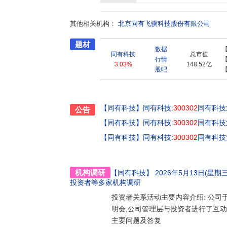
知识产权的专业存储厂商,也是国内完全拥有存
术急速变革的今天,同有科技聚焦闪存、自主可
其他相关机构：
中国力量掌握核心技术命脉,铸就国之利器,绽
北京同有飞骥科技股份有限公司
的服务,为同有科技积累了政府、科研院所、金
题材
地深入到各行各业。为提升可持续发展能力和核心
数据
力求以最大的协同效应带动中国存储行业整体技
同有科技
总市值
行情
家大数据产业链与国家战略新兴产业的发展,开
3.03%
148.52亿
股吧
新型企业,不仅注重自身的发展,更肩负着助力
大数据存储产业发展,与高校、科研院所进行战略
创新发展之根,与中国存储共成长。
【同有科技】
同有科技:
300302
同有科技业
公告
【同有科技】
同有科技:
300302
同有科技业
【同有科技】
同有科技:
300302
同有科技
机构调研
【同有科技】
2026年5月13日(星期三)1
投资者
等多家机构调研
投资者关系活动主要内容介绍: 公司于20
明会,公司管理层与投资者进行了互动
主要问题及答复