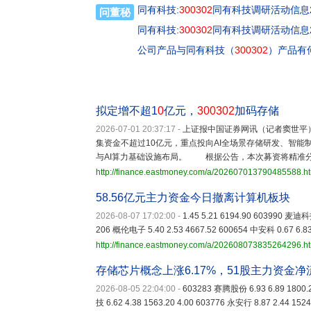
同有科技:
300302
同有科技调研活动信息20
问董秘
同有科技:
300302
同有科技调研活动信息20
公司产品与同有科技（
300302
）产品有
拟定增不超1
0
亿元，
300302
加码存储
2026-07-01 20:37:17
-
上证报中国证券网讯（记者窦世平
集资金不超过10亿元，重点投向AI全场景存储研发、智
与AI算力基础设施布局。 根据公告，本次募资将精准分配
http://finance.eastmoney.com/a/202607013790485588.h
58.56亿元主力资金今日撤离计算机板块
2026-08-07 17:02:00
-
1.45 5.21 6194.90 603990 麦迪科
206 概伦电子 5.40 2.53 4667.52 600654 中安科 0.67 6.8
http://finance.eastmoney.com/a/202608073835264296.h
存储芯片概念上涨6.17%，51股主力资金
2026-08-05 22:04:00
-
603283 赛腾股份 6.93 6.89 1800.
技 6.62 4.38 1563.20 4.00 603776 永安行 8.87 2.44 1524