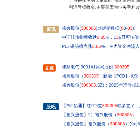
于亏损收窄的含金量的问题:请问扣除资
利润亏损收窄,主要是因为业务毛利
裕兴股份(
300305
)龙虎榜数据(
0
8-
03
)
资讯
中证转债指数收跌
0
.
35
%，1
5
6只可转债
PET铜箔概念涨
5
.
55
%，主力资金净流入
和顺电气 300141裕兴股份
300305
文章
裕兴股份（
300305
）新增【PCB】概念
裕兴股份(
300305
.SZ)：2025年净亏损2
【
*ST亿通
】
红牛9去
300305
唱多去了，
股吧
【
裕兴股份
】
2）裕兴股份（
300305
）—
【
裕兴股份
】
裕兴股份（
300305
）的可