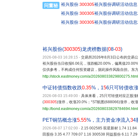
裕兴股份:
300305
裕兴股份调研活动信息
问董秘
裕兴股份:
300305
裕兴股份调研活动信息20
裕兴股份:
300305
裕兴股份调研活动信息20
裕兴股份(
300305
)龙虎榜数据(
0
8-
03
)
2026-08-03 16:28:15
-
交易所2026年8月3日公布的交
裕兴股份当日收报6.06元，涨跌幅20.00%，偏离值20.00
仅供参考，不构成任何投资建议，据此操作风险自担。东
http://stock.eastmoney.com/a/202608033829800275.html
中证转债指数收跌
0
.
35
%，1
5
6只可转债收
2026-08-03 15:49:00
-
具体来看，25只可转债对应正股涨幅超
(
300305
)涨停，收涨20.0%；*ST航图(688066)涨停，收涨
http://bond.eastmoney.com/a/202608033829784694.html
PET铜箔概念涨
5
.
55
%，主力资金净流入
3
4
2026-08-07 17:02:00
-
2.15 002585 双星新材 1.74 11.84 
田股份 3.35 4.77 709.07 1.16 300538 同益股份 6.11 7.29 