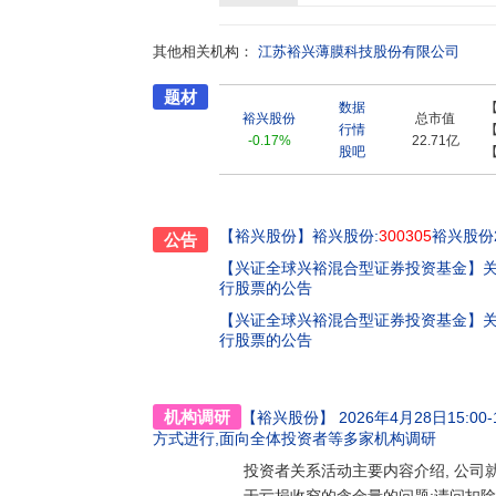
号。近年来,随着下游需求的持续增长及公司新
科技投入,和浙江大学、中科院化学所、常州大学
其他相关机构：
兴)功能聚酯薄膜工程技术研究中心和江苏省企业
江苏裕兴薄膜科技股份有限公司
利授权,申请受理发明和实用新型专利17项。公司通过
题材
1职业健康安全管理体系认证,多个品种获得美国
数据
子材料检测中心通过CNAS实验室认可。公司
裕兴股份
总市值
行情
-0.17%
22.71亿
股吧
【裕兴股份】
裕兴股份:
300305
裕兴股份2
公告
【兴证全球兴裕混合型证券投资基金】
行股票的公告
【兴证全球兴裕混合型证券投资基金】
行股票的公告
机构调研
【裕兴股份】
2026年4月28日15:00-1
方式进行,面向全体投资者
等多家机构调研
投资者关系活动主要内容介绍, 公司