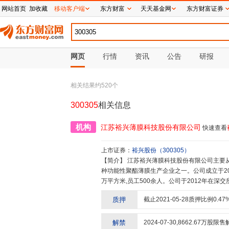
网站首页
加收藏
移动客户端
东方财富
天天基金网
东方财富证券
网页
行情
资讯
公告
研报
相关结果约
520
个
300305
相关信息
机构
江苏裕兴薄膜科技股份有限公司
快速查看
上市证券：
裕兴股份
（
300305
）
【简介】
江苏裕兴薄膜科技股份有限公司主要从事特种功能性聚酯薄膜的研发、生产和销售,是国内规模最大的特
种功能性聚酯薄膜生产企业之一。公司成立于20
万平方米,员工500余人。公司于2012年在
际先进水平的功能聚酯薄膜生产线,率先在国内
质押
截止
2021-05-28
质押比例
0.47
用膜、500微米电气绝缘基膜、用于家居板材
耗材(综丝)彩色聚酯基膜等功能薄膜产品。公
业、国家专精特新“小巨人”企业、江苏省民营
解禁
2024-07-30
,
8662.67
万股限售