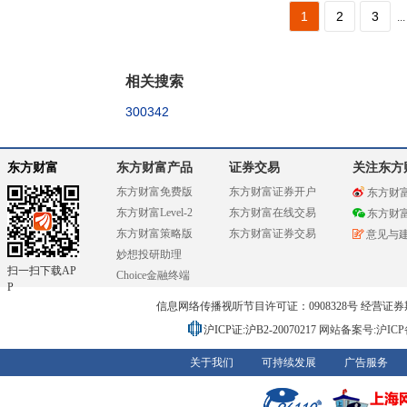
1
2
3
...
相关搜索
300342
东方财富
东方财富产品
证券交易
关注东方
东方财富免费版
东方财富证券开户
东方财
东方财富Level-2
东方财富在线交易
东方财
东方财富策略版
东方财富证券交易
意见与
妙想投研助理
扫一扫下载AP
Choice金融终端
P
信息网络传播视听节目许可证：0908328号 经营证券期货业务
沪ICP证:沪B2-20070217
网站备案号:沪ICP备0
关于我们
可持续发展
广告服务