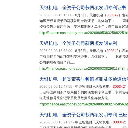
天银机电：全资子公司获两项发明专利证书
2026-08-05 16:15:00
-
8月5日，天银机电（
300342
）发
知识产权局授予的两项发明专利证书。具体如下： 两项
授权公告之日起生效，专利权期限为二十年，自申请日起
http://finance.eastmoney.com/a/202608053832588225.h
天银机电：全资子公司获两项发明专利
2026-08-03 16:33:00
-
8月3日，天银机电（
300342
）发
产权局授予的两项发明专利证书。具体如下： 这两项发
公司的现有项目产品上。
http://finance.eastmoney.com/a/202608033829811848.ht
天银机电：超宽带实时频谱监测及多通道信
2026-08-05 19:47:55
-
中证智能财讯天银机电（
300342
日获得国家知识产权局授予的两项发明专利证书，专利名称
道高速信号采集记录系统及数据采集存储方法。
http://finance.eastmoney.com/a/202608053832745856.h
天银机电：全资子公司获两项发明专利 已
2026-08-03 18:21:27
-
中证智能财讯天银机电（
300342