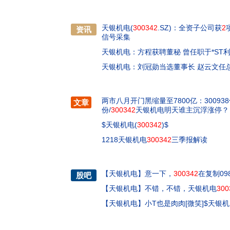
天银机电(
300342
.SZ)：全资子公司获
2
资讯
信号采集
天银机电：方程获聘董秘 曾任职于*ST
天银机电：刘冠勋当选董事长 赵云文任
两市八月开门黑缩量至7800亿：300938
文章
份/
300342
天银机电明天谁主沉浮涨停？
$天银机电(
300342
)$
1218天银机电
300342
三季报解读
【
天银机电
】
意一下，
300342
在复制09
股吧
【
天银机电
】
不错，不错，天银机电
300
【
天银机电
】
小T也是肉肉[微笑]$天银机