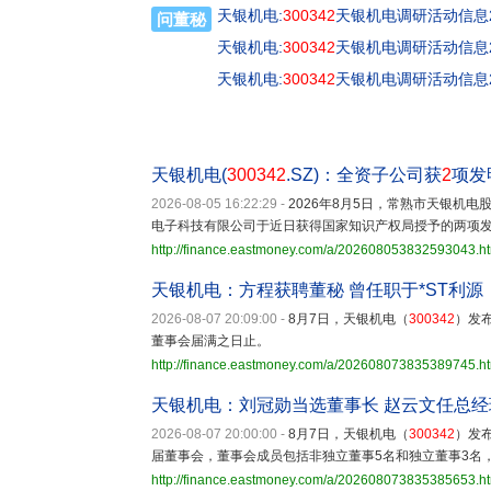
天银机电:
300342
天银机电调研活动信息20
问董秘
天银机电:
300342
天银机电调研活动信息20
天银机电:
300342
天银机电调研活动信息20
天银机电(
300342
.SZ)：全资子公司获
2
项发
2026-08-05 16:22:29
-
2026年8月5日，常熟市天银机电
电子科技有限公司于近日获得国家知识产权局授予的两项
http://finance.eastmoney.com/a/202608053832593043.h
天银机电：方程获聘董秘 曾任职于*ST利源
2026-08-07 20:09:00
-
8月7日，天银机电（
300342
）发
董事会届满之日止。
http://finance.eastmoney.com/a/202608073835389745.h
天银机电：刘冠勋当选董事长 赵云文任总经
2026-08-07 20:00:00
-
8月7日，天银机电（
300342
）发
届董事会，董事会成员包括非独立董事5名和独立董事3名
http://finance.eastmoney.com/a/202608073835385653.h