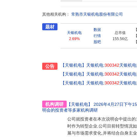
001、ISO14000、CQC、CB、VDE、UL等
其他相关机构：
常熟市天银机电股份有限公司
题材
数据
天银机电
总市值
行情
2.69%
155.56亿
股吧
【天银机电】
天银机电:
300342
天银机电
公告
【天银机电】
天银机电:
300342
天银机电
【天银机电】
天银机电:
300342
天银机电
机构调研
【天银机电】
2026年4月27日下午15:
明会的投资者
等多家机构调研
公司就投资者在本次说明会中提出的主
时作为转型企业,公司目前转型情况如
展与市场需求变化,并将结合自身主