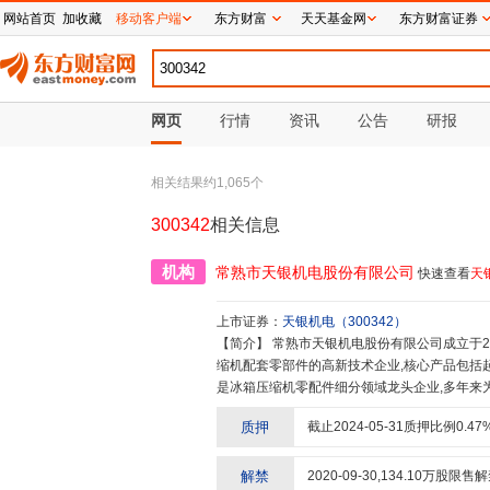
网站首页
加收藏
移动客户端
东方财富
天天基金网
东方财富证券
网页
行情
资讯
公告
研报
相关结果约
1,065
个
300342
相关信息
机构
常熟市天银机电股份有限公司
快速查看
天
上市证券：
天银机电
（
300342
）
【简介】
常熟市天银机电股份有限公司成立于2002年8月,位于江苏省常熟市,是一家专业研究、开发和生产冰箱压
缩机配套零部件的高新技术企业,核心产品包括
是冰箱压缩机零配件细分领域龙头企业,多年来
的模具加工设备、全自动注塑生产设备、自动化
质押
截止
2024-05-31
质押比例
0.47
和检测中心,获得“国家火炬计划重点高新技术企
和源动力,公司拥有150项国内外专利,在国家
走在国内外同行业前列。公司以管理精细化为准则
解禁
2020-09-30
,
134.10
万股限售解