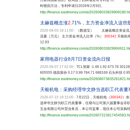
日获得国家知识产权局授予的两项发明专利证书。 据公
时模拟方法，专利申请日2026年2月9日。
http://finance.eastmoney.com/a/202608033829909180.h
太赫兹概念涨
2
.71%，主力资金净流入这些
2026-08-03 18:11:00
-
（数据宝） 太赫兹概念资金流入
流量（万元） 主力资金净流入比率（%）
300342
天银机电 6.
12.93
http://finance.eastmoney.com/a/202608033829904911.ht
家用电器行业8月7日资金流向日报
2026-08-07 17:02:00
-
TCL智家 -1.48 1.92 673.78 3012
605555 德昌股份 0.17 0.99 784.71 688169 石头科技 0.95 
http://finance.eastmoney.com/a/202608073835261821.h
天银机电：采购经理华文静当选职工代表董
2026-07-22 19:15:00
-
7月22日，天银机电（
300342
）发
选举华文静为职工代表董事，任期与公司第六届董事会非职
五金有限公司外贸业务员，本公司监事，现任本公司采购
http://finance.eastmoney.com/a/202607223817454583.h